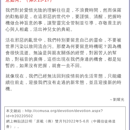
意如何。（弗5:15-17）
我們對於愛惜光陰的理解往往是，不浪費時間，然而保羅
的勸勉卻是，在這邪惡的世代中，要謹慎、清醒，把握時
機做合神旨意的事，讓聖靈完全管制並引導，存敬畏主的
心與人相處，活出神兒女的典範。
活在邪惡的亂世中，我們特別要留意自己的靈命，不要被
世界污染以致同流合污。那麼為何要留意時機呢？因為機
會很快流逝。無論是與親友關係的經營，對困苦人的幫
助，對福音的廣傳，這些出現在我們身邊的機會，都是短
暫的，如果沒有把握，就會一去不回。
就像現在，我們已經無法回到疫情前的生活常態，只能繼
續往前走，迎接我們沒有走過的新常態，並且迎接新的時
機。
～劉耀光
本文鏈結：http://ccmusa.org/devotion/devotion.aspx?
id=tr20220502
網上轉貼請註明「原載《傳》雙月刊2022年5-6月（中國信徒佈道
會）」。