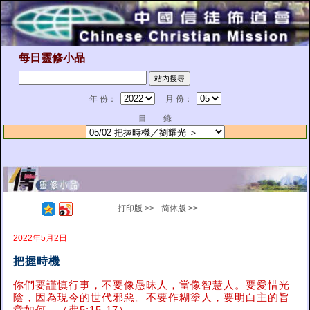
每日靈修小品
年 份：
月 份：
目 錄
打印版 >>
简体版 >>
2022年5月2日
把握時機
你們要謹慎行事，不要像愚昧人，當像智慧人。要愛惜光
陰，因為現今的世代邪惡。不要作糊塗人，要明白主的旨