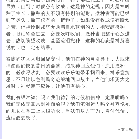
果效，但到了时候必有收成，这是神的定规，因为是神叫
种子生长，撒种的人不须有特别的能耐。撒种者可能已经
到了尽头，撒下仅有的一把种子，如果没有收成便有断炊
之苦。但神怜悯那些无助与自承软弱的人，祂安慰撒种
者，眼泪终会过去，必要欢呼收割。撒种当把整个心放进
去，热切盼望收成，甚至流泪撒种，这样的心态是神所喜
悦的，也一定有结果。
被掳的犹太人归回锡安时，他们在神的灵引导下，大胆求
神使他们恢复昔日的鼎盛。结果神回应他们：流泪撒种
的，必欢呼收割，必要欢欢乐乐地带禾捆回来。神乐意施
恩，不只让以色列民奇迹般地回归故土，当他们求更大之
恩时，神就赐下应许，让他们有信心。
我们有经常祷告吗？我们祷告的时候相信神一定垂听吗？
我们无依无靠来到神面前吗？我们流泪祷告吗？神喜悦祂
的儿女在圣工上大胆祈求，当我们尽力而为，肯付代价，
流泪必变欢呼。
～黄天赐