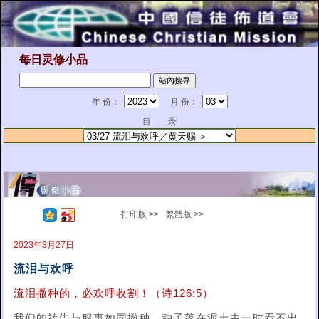
每日灵修小品
年 份：
月 份：
目 录
打印版 >>
繁體版 >>
2023年3月27日
流泪与欢呼
流泪撒种的，必欢呼收割！（诗126:5）
我们的祷告与服事如同撒种，种子落在泥土中一时看不出