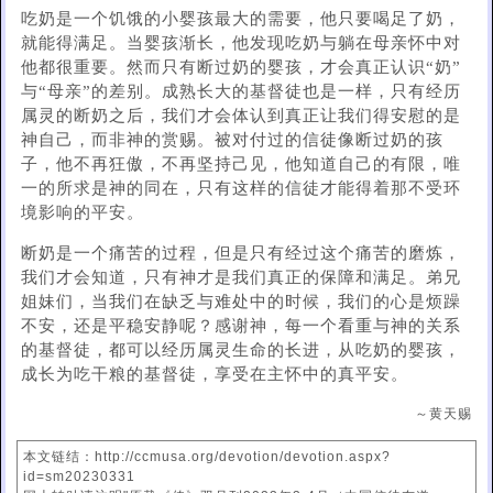
吃奶是一个饥饿的小婴孩最大的需要，他只要喝足了奶，
就能得满足。当婴孩渐长，他发现吃奶与躺在母亲怀中对
他都很重要。然而只有断过奶的婴孩，才会真正认识“奶”
与“母亲”的差别。成熟长大的基督徒也是一样，只有经历
属灵的断奶之后，我们才会体认到真正让我们得安慰的是
神自己，而非神的赏赐。被对付过的信徒像断过奶的孩
子，他不再狂傲，不再坚持己见，他知道自己的有限，唯
一的所求是神的同在，只有这样的信徒才能得着那不受环
境影响的平安。
断奶是一个痛苦的过程，但是只有经过这个痛苦的磨炼，
我们才会知道，只有神才是我们真正的保障和满足。弟兄
姐妹们，当我们在缺乏与难处中的时候，我们的心是烦躁
不安，还是平稳安静呢？感谢神，每一个看重与神的关系
的基督徒，都可以经历属灵生命的长进，从吃奶的婴孩，
成长为吃干粮的基督徒，享受在主怀中的真平安。
～黄天赐
本文链结：http://ccmusa.org/devotion/devotion.aspx?
id=sm20230331