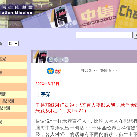
份：
耀光
打印版 >>
繁體版 >>
源
2023年3月2日
十字架
明鹏
活／吕沛渊
于是耶稣对门徒说：“若有人要跟从我，就当舍
／吕沛渊
来跟从我。”（太16:24）
俗语说“一样米养百样人”，比喻人与人在思想
斌
脑海中常浮现出一句话：“一样圣经养百样信徒
经，各人对经上的话却有不同的解读，衍生出