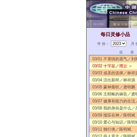
每日灵修小品
年 份：
月 
目 录
03/01 不畏惧的底气／刘
03/02 十字架／雨云 ＞
03/03 成圣的选择／林祥
03/04 活出新样／林祥源
03/05 蒙神垂听／龚明鹏
03/06 主耶稣的祷告／龚
03/07 健康有能力的生
03/08 我的身份是什么
03/09 报应在神／陈明斌
03/10 爱心与知识／陈明
03/11 独行侠／陈明斌
03/12 夺人意志／陈明斌