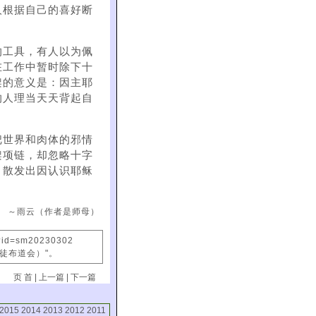
人根据自己的喜好断
的工具，有人以为佩
在工作中暂时除下十
架的意义是：因主耶
的人理当天天背起自
把世界和肉体的邪情
架项链，却忽略十字
，散发出因认识耶稣
～雨云（作者是师母）
x?id=sm20230302
信徒布道会）"。
页 首
|
上一篇
|
下一篇
2015
2014
2013
2012
2011