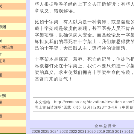
些人根据整卷圣经的上下文去正确解读；有些
斌
章取义、错误解读。
比如十字架，有人以为是一种装饰，或是驱魔
沛渊
戴十字架就是敬虔的表现，甚至医务人员不肯
字架项链，以确保病人安全。而圣经论及十字
光
稣担负我们的罪死在十字架上，我们蒙恩得救
人／林怡青
己的十字架，舍己跟从主，遵行神的话而活。
青
十字架本是痛苦、羞辱、死亡的记号，信徒当
乐号
私欲都钉死在十字架上。我们不要只知挂十字
架的真义。求主使我们拥有十字架生命的特质
顺
基督而来的香气！
天赐
本文链结：http://ccmusa.org/devotion/devotion.asp
赐
网上转贴请注明"原载《传》双月刊2023年3-4月（中国
赐
全 年 总 目 录
2026
2025
2024
2023
2022
2021
2020
2019
2018
2017
2016