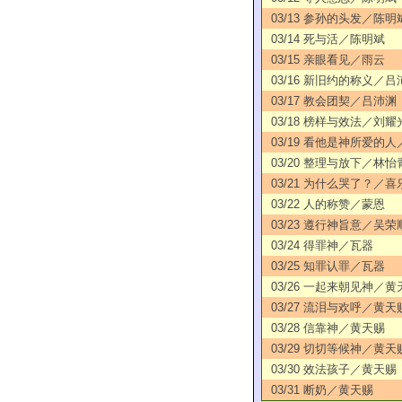
03/13 参孙的头发／陈明
03/14 死与活／陈明斌
03/15 亲眼看见／雨云
03/16 新旧约的称义／吕
03/17 教会团契／吕沛渊
03/18 榜样与效法／刘耀
03/19 看他是神所爱的
03/20 整理与放下／林怡
03/21 为什么哭了？／喜
03/22 人的称赞／蒙恩
03/23 遵行神旨意／吴荣
03/24 得罪神／瓦器
03/25 知罪认罪／瓦器
03/26 一起来朝见神／黄
03/27 流泪与欢呼／黄天
03/28 信靠神／黄天赐
03/29 切切等候神／黄天
03/30 效法孩子／黄天赐
03/31 断奶／黄天赐