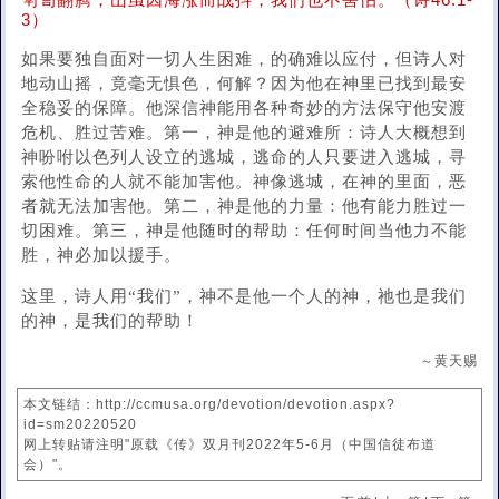
匉訇翻腾，山虽因海涨而战抖，我们也不害怕。（诗46:1-
3）
如果要独自面对一切人生困难，的确难以应付，但诗人对
地动山摇，竟毫无惧色，何解？因为他在神里已找到最安
全稳妥的保障。他深信神能用各种奇妙的方法保守他安渡
危机、胜过苦难。第一，神是他的避难所：诗人大概想到
神吩咐以色列人设立的逃城，逃命的人只要进入逃城，寻
索他性命的人就不能加害他。神像逃城，在神的里面，恶
者就无法加害他。第二，神是他的力量：他有能力胜过一
切困难。第三，神是他随时的帮助：任何时间当他力不能
胜，神必加以援手。
这里，诗人用“我们”，神不是他一个人的神，祂也是我们
的神，是我们的帮助！
～黄天赐
本文链结：http://ccmusa.org/devotion/devotion.aspx?
id=sm20220520
网上转贴请注明"原载《传》双月刊2022年5-6月（中国信徒布道
会）"。