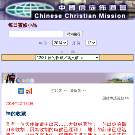
每日靈修小品
年 份：
月 份：
目 錄
打印版 >>
简体版 >>
開啟粵語視頻 >>
2014年12月31日
神的收藏
又有一位天使從殿中出來……大聲喊著說：「伸出你的鐮
刀來收割；因為收割的時候已經到了，地上的莊稼已經熟