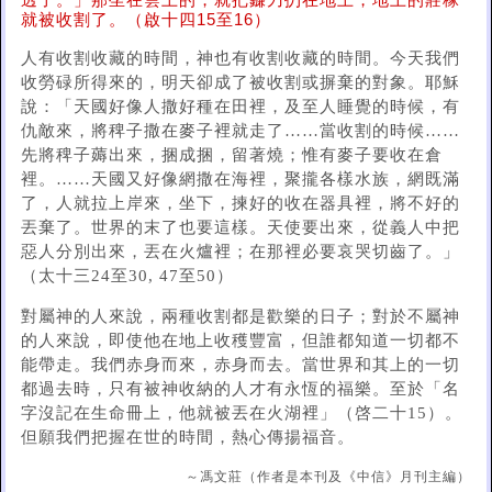
透了。」那坐在雲上的，就把鐮刀扔在地上，地上的莊稼
就被收割了。（啟十四15至16）
人有收割收藏的時間，神也有收割收藏的時間。今天我們
收勞碌所得來的，明天卻成了被收割或摒棄的對象。耶穌
說：「天國好像人撒好種在田裡，及至人睡覺的時候，有
仇敵來，將稗子撒在麥子裡就走了……當收割的時候……
先將稗子薅出來，捆成捆，留著燒；惟有麥子要收在倉
裡。……天國又好像網撒在海裡，聚攏各樣水族，網既滿
了，人就拉上岸來，坐下，揀好的收在器具裡，將不好的
丟棄了。世界的末了也要這樣。天使要出來，從義人中把
惡人分別出來，丟在火爐裡；在那裡必要哀哭切齒了。」
（太十三24至30, 47至50）
對屬神的人來說，兩種收割都是歡樂的日子；對於不屬神
的人來說，即使他在地上收穫豐富，但誰都知道一切都不
能帶走。我們赤身而來，赤身而去。當世界和其上的一切
都過去時，只有被神收納的人才有永恆的福樂。至於「名
字沒記在生命冊上，他就被丟在火湖裡」（啓二十15）。
但願我們把握在世的時間，熱心傳揚福音。
～馮文莊（作者是本刊及《中信》月刊主編）