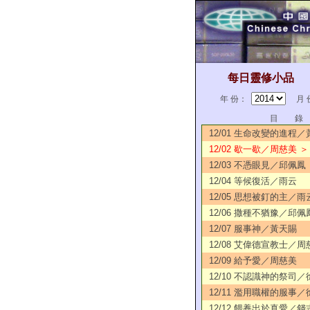
每日靈修小品
年 份：
月 
目 錄
12/01 生命改變的進程
12/02 歇一歇／周慈美 ＞
12/03 不憑眼見／邱佩鳳
12/04 等候復活／雨云
12/05 思想被釘的主／雨
12/06 撒種不猶豫／邱佩
12/07 服事神／黃天賜
12/08 艾偉德宣教士／周
12/09 給予愛／周慈美
12/10 不認識神的祭司
12/11 濫用職權的服事
12/12 餵養出於真愛／錢