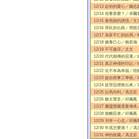
12/13 起初的愛心／錢志
12/14 你要甚麼？／卓爾
12/15 最危險的誘惑／文
12/16 罪疚的出路／周慈
12/17 為富不仁的結局
12/18 嬌養己心／賴若瀚
12/19 不可姦淫／文文
12/20 代代相傳的惡運
12/21 真正神僕的印記
12/22 化不幸為幸福／陸
12/23 超自然事工學校
12/24 從罪惡裡救出來
12/25 以馬內利／馮文莊
12/26 聽主聲音／邱佩鳳
12/27 屬靈寶藏需要傳
12/28 脫離惡者／邱佩鳳
12/29 另有一心志／邱佩
12/30 年底怎麼過？／馮
12/31 神的收藏／馮文莊