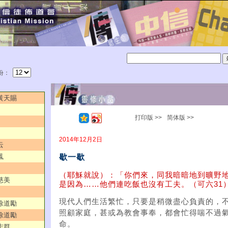
份：
／黃天賜
打印版 >>
简体版 >>
2014年12月2日
云
歇一歇
鳳
（耶穌就說）：「你們來，同我暗暗地到曠野
慈美
是因為……他們連吃飯也沒有工夫。（可六31
現代人們生活繁忙，只要是稍微盡心負責的，
／徐道勵
照顧家庭，甚或為教會事奉，都會忙得喘不過
／徐道勵
命。
志群