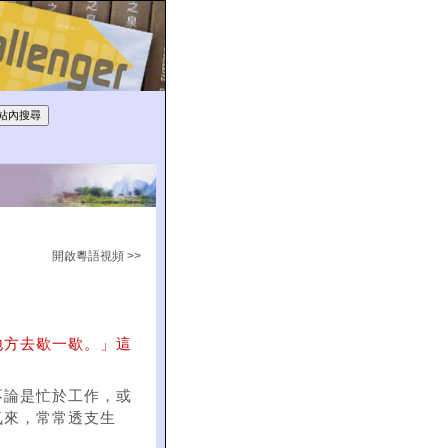
開啟粵語視頻 >>
地方去歇一歇。」這
）
不論是忙於工作，或
氣來，常常透支生