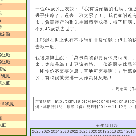
群
一位64歲的朋友說：「我有徧頭痛的毛病，但
君
幾乎痊癒了，過去上班太累了！」我們家附近
文
市，負責經營的張先生因積勞成疾，得了肝病
美
不到45歲就去世了。
／賴若瀚
主耶穌在世上也有不少時刻非常忙碌；但主的
去歇一歇。
／徐道勵
包恪廉博士說：「萬事萬物都要有休息時間。
／徐道勵
來，休息是為了走更遠的路。一位高爾夫球場
國城
「即使你不需要休息，草地可需要啊！」千萬
／邱佩鳳
的，有時候就安排一天作為休息吧！
／馮文莊
～周慈美（作
本文鏈結：http://ccmusa.org/devotion/devotion.aspx
承／邱佩鳳
網上轉貼請註明「原載《傳》雙月刊2014年11-12月（
鳳
文莊
全 年 總 目 錄
2026
2025
2024
2023
2022
2021
2020
2019
2018
2017
2016