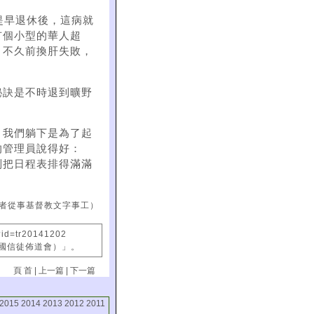
提早退休後，這病就
有個小型的華人超
，不久前換肝失敗，
秘訣是不時退到曠野
」我們躺下是為了起
的管理員說得好：
別把日程表排得滿滿
者從事基督教文字事工）
?id=tr20141202
中國信徒佈道會）」。
頁 首
|
上一篇
|
下一篇
2015
2014
2013
2012
2011