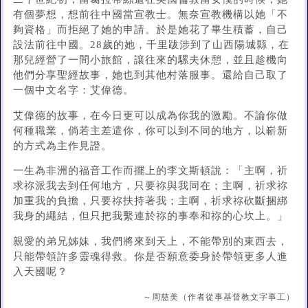
有個夢想，想前往中國當宣教士。無奈宣教機構以她「不
夠資格」而拒絕了她的申請。於是她花了畢生積蓄，自己
設法前往中國。28歲的她，千里跋涉到了山西陽城縣，在
那兒經營了一間小旅館，讓往來的騾夫休憩，並且趁機向
他們分享聖經故事，她也到其他村落服事。還給自己取了
一個中文名字：艾偉德。
艾偉德的故事，在今日更可以成為你我的激勵。不論你做
何種職業，倘若主差遣你，你可以到不同的地方，以嶄新
的方式為主作見證。
一生為非洲的福音工作而擺上的李文斯頓說：「主啊，祈
求祢派我去到任何地方，只要祢與我同在；主啊，祈求祢
加重我的負擔，只要祢扶持著我；主啊，祈求祢砍斷捆綁
我身的繩結，但只把我繫連於祢的事奉和祢的心坎上。」
親愛的弟兄姊妹，我們將來到天上，不能帶別的東西去，
只能帶領許多靈魂得救。你是否願意委身於帶領更多人進
入天國呢？
～周慈美（作者從事基督教文字事工）