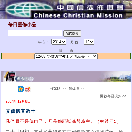
每日靈修小品
年 份：
月 份：
目 錄
打印版 >>
简体版 >>
開啟粵語視頻 >>
2014年12月8日
艾偉德宣教士
我們原不是傳自己，乃是傳耶穌基督為主。（林後四5）
二十世紀初，當葛拉蒂絲還在英國倫敦當女僕的時候，她