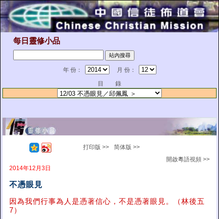
每日靈修小品
年 份：
月 份：
目 錄
打印版 >>
简体版 >>
開啟粵語視頻 >>
2014年12月3日
不憑眼見
因為我們行事為人是憑著信心，不是憑著眼見。（林後五
7）