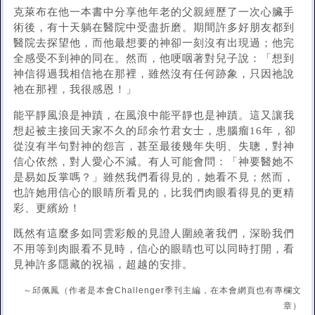
克萊布在他一本書中分享他年老的父親經歷了一次心臟手
術後，有十天躺在醫院中受盡折磨。期間許多好朋友都到
醫院去探望他，而他最想要的神卻一刻沒有出現過；他完
全感受不到神的同在。然而，他哽咽著對兒子說：「想到
神信得過我相信祂在那裡，雖然沒有任何跡象，只因祂說
祂在那裡，我很感恩！」
能平靜風浪是神蹟，在風浪中能平靜也是神蹟。這又讓我
想起被主接回天家不久的邱余竹君女士，患腦瘤16年，卻
從沒有半句對神的怨言，甚至最後幾年失明、失聰，對神
信心依然，對人愛心不減。有人可能會問：「神要醫她不
是易如反掌嗎？」雖然我們看得見的，她看不見；然而，
也許她用信心的眼睛所看見的，比我們肉眼看得見的更精
彩、更繽紛！
既然有這麼多如同雲彩般的見證人圍繞著我們，深盼我們
不用等到肉眼看不見時，信心的眼睛也可以同時打開，看
見神許多隱藏的祝福，超越的安排。
～邱佩鳳（作者是本會Challenger季刊主編，在本會網頁也有專欄文
章）