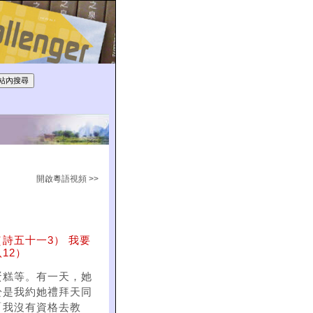
開啟粵語視頻 >>
詩五十一3） 我要
12）
蛋糕等。有一天，她
於是我約她禮拜天同
「我沒有資格去教