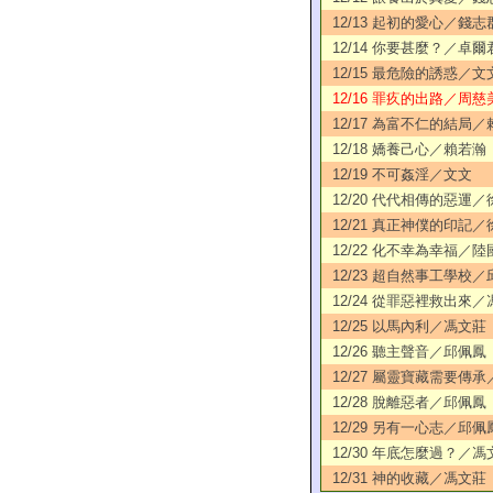
12/13 起初的愛心／錢志
12/14 你要甚麼？／卓爾
12/15 最危險的誘惑／文
12/16 罪疚的出路／周慈
12/17 為富不仁的結局
12/18 嬌養己心／賴若瀚
12/19 不可姦淫／文文
12/20 代代相傳的惡運
12/21 真正神僕的印記
12/22 化不幸為幸福／陸
12/23 超自然事工學校
12/24 從罪惡裡救出來
12/25 以馬內利／馮文莊
12/26 聽主聲音／邱佩鳳
12/27 屬靈寶藏需要傳
12/28 脫離惡者／邱佩鳳
12/29 另有一心志／邱佩
12/30 年底怎麼過？／馮
12/31 神的收藏／馮文莊