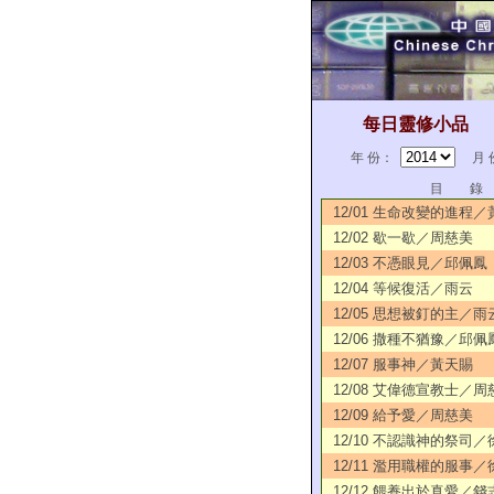
每日靈修小品
年 份：
月 
目 錄
12/01 生命改變的進程
12/02 歇一歇／周慈美
12/03 不憑眼見／邱佩鳳
12/04 等候復活／雨云
12/05 思想被釘的主／雨
12/06 撒種不猶豫／邱佩
12/07 服事神／黃天賜
12/08 艾偉德宣教士／周
12/09 給予愛／周慈美
12/10 不認識神的祭司
12/11 濫用職權的服事
12/12 餵養出於真愛／錢