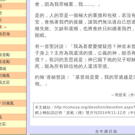
會，因為我罪極重，我……。」
群
君
是的，人的罪是一個極大的重擔和包袱，若沒
文
安，會拖著我們的後腿，讓我們無法過自己想
美 ＞
種失敗、欠缺和遺憾，也將會終日糾纏著我們
／賴若瀚
能眠。
有一首聖詩說：「我為甚麼憂懼疑惑？神豈未
子身上？主所為我還清的債，公義的神，能否
／徐道勵
償？」歌詞的意思就是：神已賜下祂的兒子耶
／徐道勵
死，能為所有歸信祂的人還清罪債。
國城
／邱佩鳳
約翰˙達秘曾說：「基督就是愛，我的罪過越是
／馮文莊
祂。」
～周慈美（作
承／邱佩鳳
本文鏈結：http://ccmusa.org/devotion/devotion.aspx
網上轉貼請註明「原載《傳》雙月刊2014年11-12月（
鳳
文莊
全 年 總 目 錄