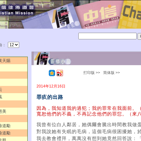
份：
／黃天賜
打印版 >>
简体版 >>
2014年12月16日
云
罪疚的出路
鳳
因為，我知道我的過犯；我的罪常在我面前。（
慈美
寬恕他們的不義，不再記念他們的罪愆。（來八
我曾有位白人鄰居，她偶爾會騰出時間教我做
／徐道勵
對我說她有失眠的毛病，這個毛病很困擾她，
／徐道勵
我去教會禮拜，萬萬沒有想到她竟然回答說：
志群