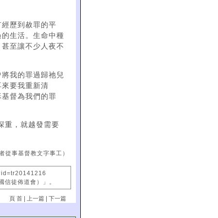
有經歷到赦罪的平
過的生活。生命中種
，甚至讓不少人夜不
曾將我的罪過歸祂兒
再來要我重新清
穌基督為我們的罪
深重，就越發需要
者從事基督教文字事工）
?id=tr20141216
中國信徒佈道會）」。
頁 首
|
上一篇
|
下一篇