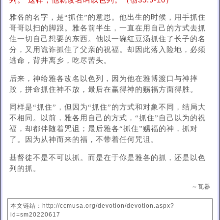
列。”这样，他就改名叫以色列。（创35:9-10）
雅各的名字，是“抓住”的意思。他出生的时候，用手抓住
哥哥以扫的脚跟。雅各前半生，一直在用自己的方式去抓
住一切自己想要的东西。他以一碗红豆汤抓住了长子的名
分，又用诡诈抓住了父亲的祝福。却因此落入险地，必须
逃命，背井离乡，吃尽苦头。
后来，神给雅各改名以色列，因为他在雅博渡口与神摔
跤，拼命抓住神不放，最后在赢得神的赐福方面得胜。
同样是“抓住”，但因为“抓住”的方式和对象不同，结局大
不相同。以前，雅各用自己的方式，“抓住”自己以为的祝
福，却都伴随着咒诅；最后雅各“抓住”赐福的神，抓对
了。因为从神而来的福，不带着任何咒诅。
基督徒不是不可以抓。而是在于你是雅各的抓，还是以色
列的抓。
～瓦器
本文链结：http://ccmusa.org/devotion/devotion.aspx?
id=sm20220617