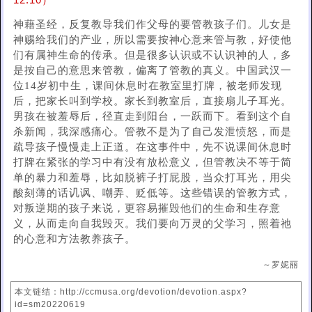
12:10）
神藉圣经，反复教导我们作父母的要管教孩子们。儿女是
神赐给我们的产业，所以需要按神心意来管与教，好使他
们有属神生命的传承。但是很多认识或不认识神的人，多
是按自己的意思来管教，偏离了管教的真义。中国武汉一
位14岁初中生，课间休息时在教室里打牌，被老师发现
后，把家长叫到学校。家长到教室后，直接扇儿子耳光。
男孩在被羞辱后，径直走到阳台，一跃而下。看到这个自
杀新闻，我深感痛心。管教不是为了自己发泄愤怒，而是
疏导孩子慢慢走上正道。在这事件中，先不说课间休息时
打牌在紧张的学习中有没有放松意义，但管教决不等于简
单的暴力和羞辱，比如脱裤子打屁股，当众打耳光，用尖
酸刻薄的话讥讽、嘲弄、贬低等。这些错误的管教方式，
对叛逆期的孩子来说，更容易摧毁他们的生命和生存意
义，从而走向自我毁灭。我们要向万灵的父学习，照着祂
的心意和方法教养孩子。
～罗妮丽
本文链结：http://ccmusa.org/devotion/devotion.aspx?
id=sm20220619