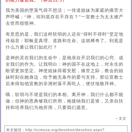
的能力覆庇我。（林后12:9）
我为美国的堕落气得不想活；一传道姐妹为家庭的痛苦大
声呼喊：“神，祢到底存在不存在？”一宣教士为太太难产
去世而怨恨神。
有意思的是，我们这样软弱的人还在“得时不得时”坚定地
传福音：耶稣是真理、道路和生命。这就稀奇了。到底是
什么力量让我们如此行？
是神的灵在我们的生命中，是祂亲自开启我们的心窍、成
全我们的作为。让我明白：神的国不在这地上，对永生的
盼望更加坚定。神使姐妹得着安慰，痛苦之际，教会的姐
妹时刻在她身边，给予她无条件的爱与支持。那位宣教士
后来得知他宣教的非洲村落不再吃人，便伏地敬拜神。
哦，软弱与不堪是我们的本相。离开神，我们什么都不能
做；但神的恩典够我们所用，祂接纳我们是谁，又亲自扶
持和培养我们为祂所用，只要我们愿意。
～文文
本文链结：http://ccmusa.org/devotion/devotion.aspx?