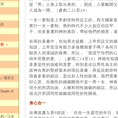
清萍
從『男』人身上取出來的。」因此，人要離開父
人成為一體。（參創二21至24）
一夫一妻制是上帝創世時所設立的，西方國家基
銘志
實行一夫一妻制。舊約時代不少人如亞伯拉罕、
子，但多妻遭到神的責罰，帶給他們的禍害，遺
在瑪拉基書中，先知再次提醒，上帝所設立的婚
麟 ＞
知說，上帝豈沒有能力多做幾個妻子嗎？為何只
願意人得虔誠的後裔。所以，「當謹守你們的心
幼年所娶的妻。」（參瑪二14至16）神藉先知
多妻是性的放縱和貪婪，特別是在以男性為主的
故神在舊約聖經最末的瑪拉基書，再提說創世時
指責多妻的錯誤，是出於人性的敗壞。我們需要
由／蓋世立
好心意，在兩性的婚姻關係中是一男一女。神藉
各
現今的所謂自由、人權和同性婚姻的錯誤。所以
ath of
或允許所謂同性婚姻或同性的性關係。
身心合一
在傳道書九章9節說：「在你一生虛空的年日，
己的／江水