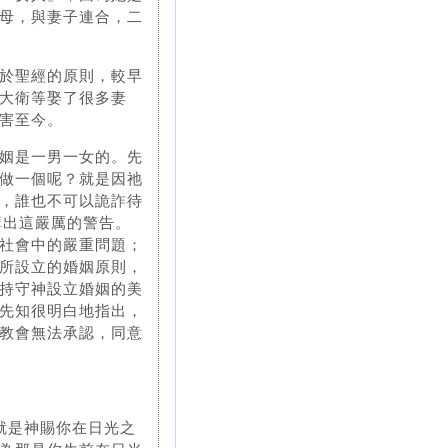
母，與妻子連合，二
於聖經的原則，較早
大衛等娶了很多妻
害至今。
姻是一男一女的。先
做一個呢？就是因祂
，誰也不可以詭詐待
講出這嚴厲的警告。
社會中的嚴重問題；
所設立的婚姻原則，
持守神設立婚姻的美
先知很明白地指出，
教會無法承認，同意
就是神賜你在日光之