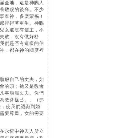
滿全地，這是神賜人
養敬虔的後裔。不少
事奉神，多麼蒙福！
那裡得著重生。神賜
兒女還沒有信主，不
失敗，沒有做好榜
我們是否有這樣的信
神，都在神的國度裡
順服自己的丈夫，如
會的頭；祂又是教會
凡事順服丈夫。你們
為教會捨己。」（弗
繫，使我們認識到婚
需要尊重，女的需要
在永恆中神與人所立