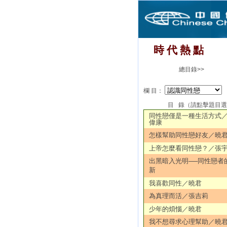
時 代 熱 點
總目錄>>
欄 目：
目 錄（請點擊題目
同性戀僅是一種生活方式
偉康
怎樣幫助同性戀好友／曉
上帝怎麼看同性戀？／張
出黑暗入光明──同性戀者
新
我喜歡同性／曉君
為真理而活／張吉莉
少年的煩惱／曉君
我不想尋求心理幫助／曉