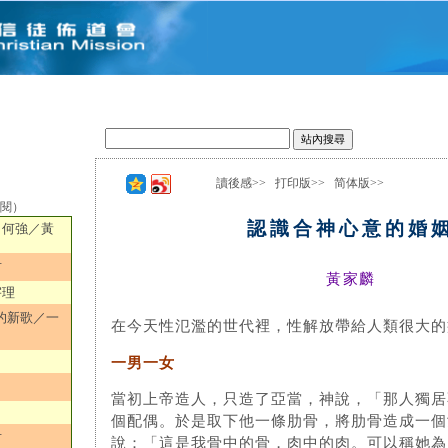
讀後感>>
打印版>>
简体版>>
選閱）
認識合神心意的婚
／何強／黃
君
黃家麟
宇理
的新歌／一
在今天性氾濫的世代裡，性解放帶給人類很大的
一男一女
當初上帝造人，只造了亞當，神說，「那人獨居
個配偶。於是取下他一條肋骨，將肋骨造成一個
君
說：「這是我骨中的骨，肉中的肉。可以稱她為