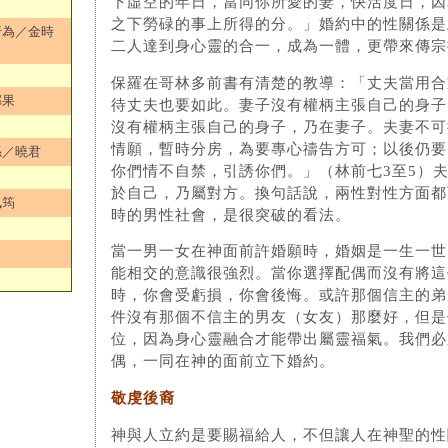
下虛空的年日，當同你所愛的妻，快活度日，因
之下勞碌的事上所得的分。」婚約中的性關係是
行為／金時
二人達到身心靈的合一，成為一體，更帶來傳宗
保羅在哥林多前書有清楚的教導：「丈夫當用合
鄭果
待丈夫也要如此。妻子沒有權柄主張自己的身子
沒有權柄主張自己的身子，乃在妻子。夫妻不可
情願，暫時分房，為要專心禱告方可；以後仍要
係／曉君
你們情不自禁，引誘你們。」（林前七3至5）
於自己，乃屬對方。換句話說，兩性對性方面都
佩筠
時的男性社會，是很突破的看法。
當一男一女在神面前許婚願時，婚姻是一生一世
能相交的意識很強烈。當你選擇配偶而沒有將這
時，你會受虧損，你會後悔。或許那個信主的弟
件沒有那個不信主的男友（女友）那麼好，但是
位，因為身心靈融合才能帶出屬靈福氣。我們必
偶，一同在神的面前立下婚約。
敬虔後裔
神與人立約是要賜福給人，不但讓人在神聖的性