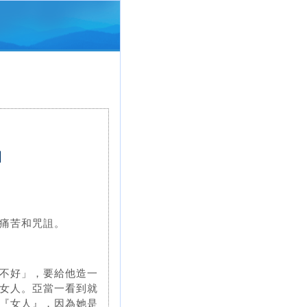
姻
痛苦和咒詛。
不好」，要給他造一
女人。亞當一看到就
『女人』，因為她是