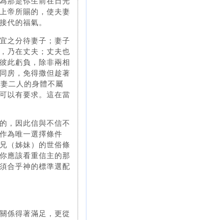
為那是你生前在日光
上帝所賜的，使夫妻
接代的福氣。
宜之分待妻子；妻子
，乃在丈夫；丈夫也
彼此虧負，除非兩相
同房，免得撒但趁著
夫妻二人的身體不屬
可以有要求。這在當
的，因此信與不信不
作為唯一選擇條件
兄（姊妹）的世俗條
你應該看重信主的那
須合乎神的標準選配
關係得著滿足，更從