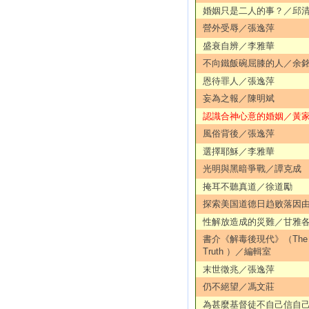
婚姻只是二人的事？／邱
營外受辱／張逸萍
盛衰自辨／李雅華
不向鐵飯碗屈膝的人／余
恩待罪人／張逸萍
妄為之報／陳明斌
認識合神心意的婚姻／黃家
風俗背後／張逸萍
選擇耶穌／李雅華
光明與黑暗爭戰／譚克成
掩耳不聽真道／徐道勵
探索美国道德日趋败落因
性解放造成的災難／甘雅
書介《解毒後現代》（The De
Truth ）／編輯室
末世徵兆／張逸萍
仍不絕望／馮文莊
為甚麼基督徒不自己信自