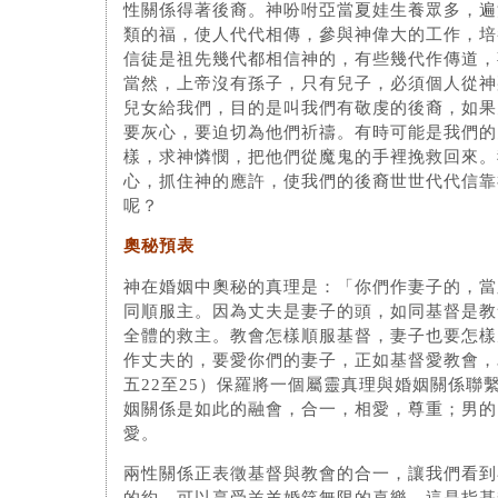
性關係得著後裔。神吩咐亞當夏娃生養眾多，遍
類的福，使人代代相傳，參與神偉大的工作，培
信徒是祖先幾代都相信神的，有些幾代作傳道，
當然，上帝沒有孫子，只有兒子，必須個人從神
兒女給我們，目的是叫我們有敬虔的後裔，如果
要灰心，要迫切為他們祈禱。有時可能是我們的
樣，求神憐憫，把他們從魔鬼的手裡挽救回來。
心，抓住神的應許，使我們的後裔世世代代信靠
呢？
奧秘預表
神在婚姻中奧秘的真理是：「你們作妻子的，當
同順服主。因為丈夫是妻子的頭，如同基督是教
全體的救主。教會怎樣順服基督，妻子也要怎樣
作丈夫的，要愛你們的妻子，正如基督愛教會，
五22至25）保羅將一個屬靈真理與婚姻關係聯
姻關係是如此的融會，合一，相愛，尊重；男的
愛。
兩性關係正表徵基督與教會的合一，讓我們看到