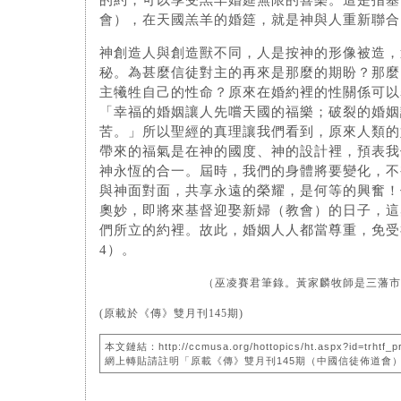
的約，可以享受羔羊婚筵無限的喜樂。這是指基
會），在天國羔羊的婚筵，就是神與人重新聯合
神創造人與創造獸不同，人是按神的形像被造，
秘。為甚麼信徒對主的再來是那麼的期盼？那麼
主犧牲自己的性命？原來在婚約裡的性關係可以
「幸福的婚姻讓人先嚐天國的福樂；破裂的婚姻
苦。」所以聖經的真理讓我們看到，原來人類的
帶來的福氣是在神的國度、神的設計裡，預表我
神永恆的合一。屆時，我們的身體將要變化，不
與神面對面，共享永遠的榮耀，是何等的興奮！
奧妙，即將來基督迎娶新婦（教會）的日子，這
們所立的約裡。故此，婚姻人人都當尊重，免受
4）。
（巫凌賽君筆錄。黃家麟牧師是三藩
(原載於《傳》雙月刊145期)
本文鏈結：http://ccmusa.org/hottopics/ht.aspx?id=trhtf_p
網上轉貼請註明「原載《傳》雙月刊145期（中國信徒佈道會