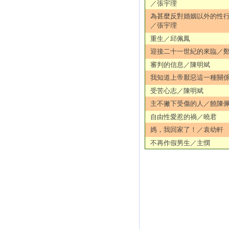
／張宇理
為甚麼反對婚姻以外的性
／張宇理
重生／邱佩鳳
迎接二十一世紀的來臨／
審判的信息／陳明斌
我知道上帝厭惡這一種關
受苦心志／陳明斌
主不撇下受傷的人／饒陳
自由性愛惹的禍／曉君
媽，我回家了！／袁幼軒
不再作假男生／主憫