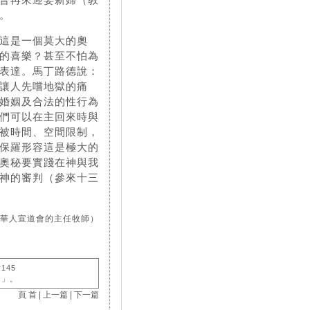
督再來迎娶新婦（教
。
這是一個莫大的奧
的喜樂？甚至不怕為
表達。馬丁路德說：
讓人先嚐地獄的痛
婚姻及合法的性行為
們可以在主回來時與
被時間、空間限制，
保羅形容這是極大的
奧秘要實踐在神與我
神的審判（參來十三
市華人宣道會的主任牧師）
r145
）」。
頁 首
|
上一篇
|
下一篇