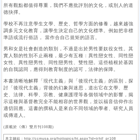
所有觀點都值得尊重，我們不應批評別的文化，或別人的道
德抉擇。
學校不再注意學生文學、歷史、哲學方面的修養，越來越強
調多元文化教育，讓學生決定自己的文化標準。例如把非標
準語或流行俗語， 當作合自己規矩的語言。
男和女是社會創造的類別，不過是出於男性要奴役女性。其
實人類的性別不止兩種，最少有五種：異性戀女性、同性戀
女性、異性戀男性、同性戀男性、雙性戀。這些植根於基因
的自我認同，應得到教育制度的認可，法律的保障。
本書清晰地解釋「現代主義」與「後現代主義」的區別，探
討「後現代主義」背後的幻象與迷思，道出它在文學、歷
史、法律、科學、宗教、健康護理等各個領域中的影響，揭
示這種與基督教完全不能相容的世界觀，並以福音信仰作出
適切回應。這書的撰稿人是來自不同領域的學者、研究人員
或傳道人。
(原載於《傳》雙月刊108期)
本文鏈結：http://ccmusa.org/hottopics/ht.aspx?id=trhtf_pr108