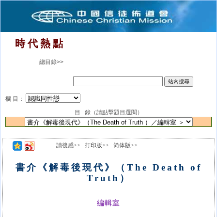
時 代 熱 點
總目錄>>
欄 目：
目 錄（請點擊題目選閱）
讀後感>>
打印版>>
简体版>>
書介《解毒後現代》（The Death of
Truth）
編輯室