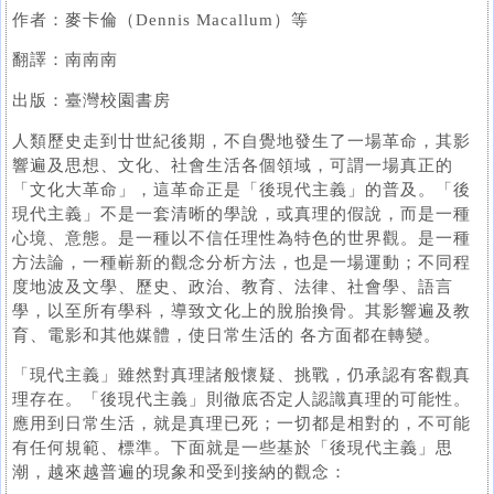
作者：麥卡倫（Dennis Macallum）等
翻譯：南南南
出版：臺灣校園書房
人類歷史走到廿世紀後期，不自覺地發生了一場革命，其影
響遍及思想、文化、社會生活各個領域，可謂一場真正的
「文化大革命」，這革命正是「後現代主義」的普及。「後
現代主義」不是一套清晰的學說，或真理的假說，而是一種
心境、意態。是一種以不信任理性為特色的世界觀。是一種
方法論，一種嶄新的觀念分析方法，也是一場運動；不同程
度地波及文學、歷史、政治、教育、法律、社會學、語言
學，以至所有學科，導致文化上的脫胎換骨。其影響遍及教
育、電影和其他媒體，使日常生活的 各方面都在轉變。
「現代主義」雖然對真理諸般懷疑、挑戰，仍承認有客觀真
理存在。「後現代主義」則徹底否定人認識真理的可能性。
應用到日常生活，就是真理已死；一切都是相對的，不可能
有任何規範、標準。下面就是一些基於「後現代主義」思
潮，越來越普遍的現象和受到接納的觀念：