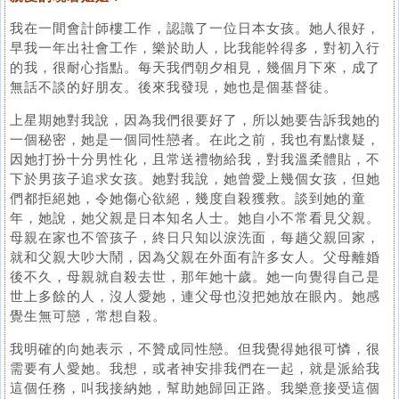
我在一間會計師樓工作，認識了一位日本女孩。她人很好，
早我一年出社會工作，樂於助人，比我能幹得多，對初入行
的我，很耐心指點。每天我們朝夕相見，幾個月下來，成了
無話不談的好朋友。後來我發現，她也是個基督徒。
上星期她對我說，因為我們很要好了，所以她要告訴我她的
一個秘密，她是一個同性戀者。在此之前，我也有點懷疑，
因她打扮十分男性化，且常送禮物給我，對我溫柔體貼，不
下於男孩子追求女孩。她對我說，她曾愛上幾個女孩，但她
們都拒絕她，令她傷心欲絕，幾度自殺獲救。談到她的童
年，她說，她父親是日本知名人士。她自小不常看見父親。
母親在家也不管孩子，終日只知以淚洗面，每趟父親回家，
就和父親大吵大鬧，因為父親在外面有許多女人。父母離婚
後不久，母親就自殺去世，那年她十歲。她一向覺得自己是
世上多餘的人，沒人愛她，連父母也沒把她放在眼內。她感
覺生無可戀，常想自殺。
我明確的向她表示，不贊成同性戀。但我覺得她很可憐，很
需要有人愛她。我想，或者神安排我們在一起，就是派給我
這個任務，叫我接納她，幫助她歸回正路。我樂意接受這個