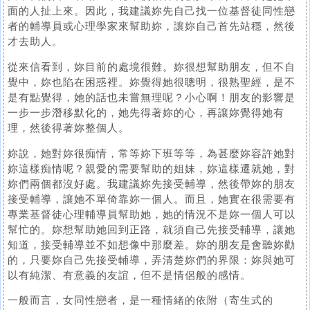
面的人扯上來。因此，我建議妳先自己找一位基督徒同性戀
者的輔導員或心理學家來幫助妳，讓妳自己首先站穩，然後
才去助人。
從來信看到，妳目前的處境很難。妳很想幫助朋友，但不自
覺中，妳也陷在困惑裡。妳覺得她很聰明，很熟聖經，是不
是有點覺得，她的話也未嘗無理呢？小心啊！朋友的影響是
一步一步潛移默化的，她先得著妳的心，再讓妳覺得她有
理，然後得著妳整個人。
妳說，她對妳很痴情，常等妳下班等等，為甚麼妳容許她對
妳這樣痴情呢？親愛的需要幫助的姐妹，妳這樣遷就她，對
妳們兩個都沒好處。我建議妳先接受輔導，然後帶妳的朋友
接受輔導，讓她不單倚靠妳一個人。而且，她實在很需要有
專業基督徒心理輔導員幫助她，她的情況不是妳一個人可以
幫忙的。妳想幫助她回到正路，就須自己先接受輔導，讓她
知道，接受輔導並不如想像中那麼差。妳的朋友是會聽妳勸
的，只要妳自己先接受輔導，弄清楚妳們的界限：妳與她可
以有純潔、有意義的友誼，但不是情侶般的感情。
一般而言，女同性戀者，是一種情緒的依附（寄生式的