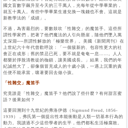
國文盲數字飆升至今天的三千萬人，光每年從中學畢業的，
就五十萬人。有些中學畢業生連兌換一塊錢也不會。這就是
新教學法的「成績」。
不過，為害最烈的，要數鼓吹「性雜交」的魔笛手。這些所
謂性學家們，把著了他們魔法的人引向懸崖，隨他們墜入萬
丈深淵──所謂性解放的「極樂世界」。美國《新聞周刊》在
上世紀六十年代曾歡呼說：「一個簇新的、包容性更大的社
會正在成形；舊的禁忌已死，要不就是奄奄一息……。人人
都樂於掙脫清教徒的枷鎖，讓美國成長。」結果，我們的年
紀誠然大了，卻像個冒充成人的十歲小孩，一遇上沉重的責
任便不能承當，嚷著要回去做小孩。
「性雜交」魔笛手
究竟誰是「性雜交」魔笛手？他們說了些什麼？有何甜言蜜
語？後果如何？
這要回溯到十九世紀的弗洛伊德（Sigmund Freud, 1856-
1939），弗氏第一個提出性本能衝動是人類一切基本行為的
動力。我讀過不少這些學者的生平，他們都私生活極腐敗。