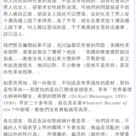
些人抗拒當時社會的道德，不是沒有理由的，因舊社會容許
男人玩女人，卻要求女性絕對貞潔。可他們的問題卻是不把
男人喚回正路，卻說女人因此可以墮落。這好比見了男人從
十層高樓上跳下來摔死，為了平等，婦女也要求從十層高樓
上跳下來。叫人難以置信的是，千千萬萬婦女竟幹這傻事，
誤己誤人。
我們暫且撇開結果不談，先討論愛匡所發的問題：美國性革
命期間，基督徒都去了哪裡？他說：「美國的教會應對錯誤
負責……教會沒有人敢起來大聲疾呼，舌戰群儒．．．反之
有如道德懦夫，無詞以對。不少教會（當然不是所有）甚至
向性革命投降。」
如眾所周知，我一向敢言，不怕談及有爭議性的題材，那怕
是性革命──我更怕的是自己變成道德懦夫。享有「世界最傑
出精神科醫生」美譽的閔寧傑（Dr.Karl Menninger, 1893-
1990）早於二十多年前，就在其名著
Whatever Became of
Sin？
中嗟嘆：教牧們沒有勇氣稱罪為罪。
各位朋友，我且告訴你聖經稱什麼是罪：「你們豈不知，不
義的人不能承受上帝的國嗎？不要自欺，無論是淫亂的（婚
姻以外的性行為）、拜偶像的、姦淫的（婚外情）、作孌童