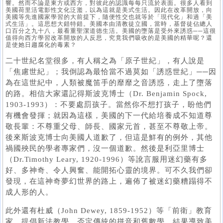
響。然而不論是東方或西方，對彼此的認識每每只流於表面。很多人看到
美國荷里活電影性文化泛濫，以為這就是美式生活。因此在改革開放，向
美國等先進國家學習的大前提下，隨便性交也就等於「現代化」和過「美
式生活」。這思想大錯特錯。美國本由清教徒立國，當時，基督徒佔總人
口百分之九十八，最看重聖潔道德生活。美國的墮落是受外來誘惑──這很
值得向西方學習改革開放的人反思，究竟我們吸收的是美國的精華呢？還
是使她日趨腐化的毒素？
二十世紀名堂很多，有人稱之為「原子世紀」，有人說是
「焦慮世紀」；我倒認為最恰當不過莫如「誘惑世紀」──因
為在這世紀中，人類被魔笛手的靡靡之音誘惑，走上了墮落
的路。相信大家還記得斯波克博士（Dr. Benjamin Spock,
1903-1993）：不要處罰孩子。當然你不想打孩子，盼他們
有機會發揮；就因為這樣，美國的下一代給培養成不知道尊
敬長輩：不尊重父母、師長、國家元首，甚至不尊敬上帝。
後來斯波克博士向美國人道歉了，但這是鮮有的例外，其他
禍國殃民的學者專家們，沒一個道歉。然後是利亞里博士
（Dr.Timothy Leary, 1920-1996）等訛言服用迷幻藥有多
好、多神奇、令人興奮、能開拓心靈的境界。可不久我們卻
發現，在這神奇夢幻世界的路上，遍佈了被迷幻藥糟蹋得不
成人形的人。
此外還有杜威（John Dewey, 1859-1952）等「前衛」教育
家，提倡新法教學，否定傳統的拼音和舊數學。結果導致美