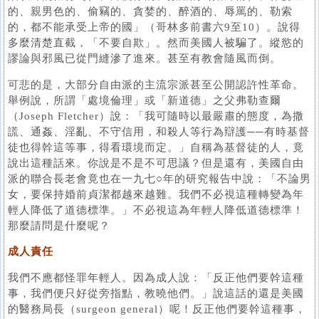
的、親男色的、偷竊的、貪婪的、醉酒的、辱罵的、勒索
的，都不能承受上帝的國」（哥林多前書六9至10）。說得
多麼清楚直截，「不要自欺」。然而美國人被騙了。縱慾的
謬論與邪風已從門縫滲了進來。甚至有教會隨風而倒。
可悲的是，大部分自由派的主流宗派甚至公開認許性革命。
舉例說，所謂「處境倫理」或「新道德」之父弗勒查爾
（Joseph Fletcher）說：「我可隨時以最嚴肅的態度，為撒
謊、通姦、淫亂、不守信用，和殺人等行為辯護──有時基督
徒也得幹這等事，得看環境而定。」自稱為基督徒的人，竟
說出這種話來。你說是不是不可思議？但是還有，美國自由
派的聯合長老會竟也在一九七○年的研究報告中說：「不論男
女，要保持婚前貞潔都越來越難。我們不必視這種轉變為年
輕人降低了道德標準。」不必視這為年輕人降低道德標準！
那麼請問是什麼呢？
成人責任
我們不應都怪罪年輕人。因為成人說：「反正他們要幹這種
事，我們便只好從旁指點，教曉他們。」說這話的還是美國
的醫務局長（surgeon general）呢！反正他們要幹這種事，