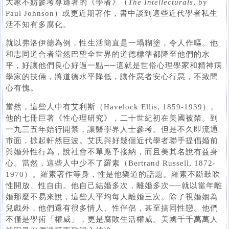
大家不妨參考尊遜著的《學者》（
The Intellecturals
, by
Paul Johnson）或更近期著作，書中談到這些近代學者私生
活不知有多腐化。
就以弗洛伊德為例，性生活簡直是一塌糊塗，令人作嘔。他
和志同道合者當然巴望全世界的道德標準都降至他們的水
平，好讓他們良心好過一點──這就是世俗心理學家和精神病
學家的技倆，將道德水平降低，讓作惡者安心行惡，不致問
心有愧。
當然，這些人中有艾利斯（Havelock Ellis, 1859-1939）。
他的七冊巨著《性心理研究》，二十世紀初在美國被禁。到
一九三五年始行開禁，讓醫學界人士參考。但是不久即流通
市面，掀起軒然巨波。艾氏與好幾個近代學者聯手提倡婚前
與婚外性行為，說社會不單應予接納，而且美其名說有益身
心。當然，這些人中少不了羅素（Bertrand Russell, 1872-
1970）。羅素著作等身，性是他樂道的話題。羅素不斷鼓吹
性開放、性自由。他自己結婚多次，離婚多次──就以當年離
婚那麼不易來說，這些人平均每人離婚三次。除了視婚姻為
兒戲外，他們還有很多情人、性伴侶，甚至搞同性戀。他們
不僅是學術「權威」，更是腐敗生活權威。美國千千萬萬人