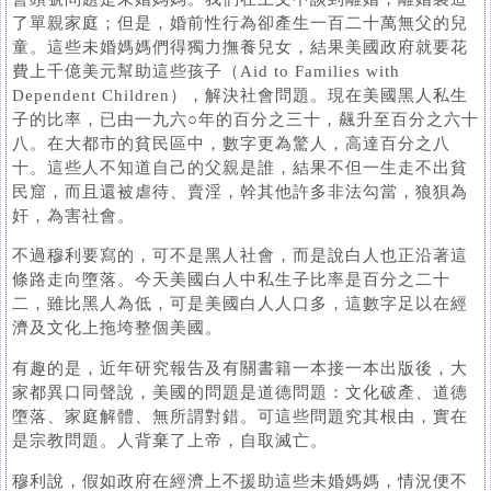
了單親家庭；但是，婚前性行為卻產生一百二十萬無父的兒
童。這些未婚媽媽們得獨力撫養兒女，結果美國政府就要花
費上千億美元幫助這些孩子（Aid to Families with
Dependent Children），解決社會問題。現在美國黑人私生
子的比率，已由一九六○年的百分之三十，飆升至百分之六十
八。在大都市的貧民區中，數字更為驚人，高達百分之八
十。這些人不知道自己的父親是誰，結果不但一生走不出貧
民窟，而且還被虐待、賣淫，幹其他許多非法勾當，狼狽為
奸，為害社會。
不過穆利要寫的，可不是黑人社會，而是說白人也正沿著這
條路走向墮落。今天美國白人中私生子比率是百分之二十
二，雖比黑人為低，可是美國白人人口多，這數字足以在經
濟及文化上拖垮整個美國。
有趣的是，近年研究報告及有關書籍一本接一本出版後，大
家都異口同聲說，美國的問題是道德問題：文化破產、道德
墮落、家庭解體、無所謂對錯。可這些問題究其根由，實在
是宗教問題。人背棄了上帝，自取滅亡。
穆利說，假如政府在經濟上不援助這些未婚媽媽，情況便不