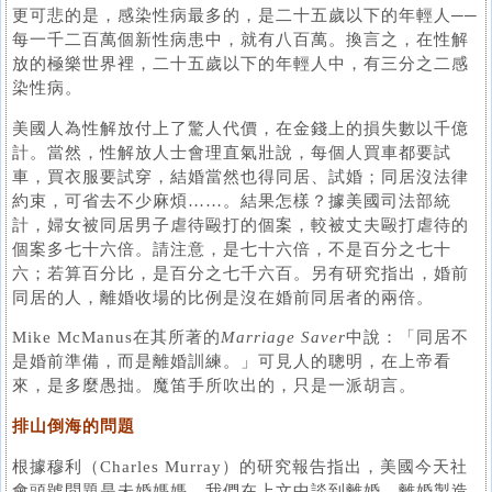
更可悲的是，感染性病最多的，是二十五歲以下的年輕人──
每一千二百萬個新性病患中，就有八百萬。換言之，在性解
放的極樂世界裡，二十五歲以下的年輕人中，有三分之二感
染性病。
美國人為性解放付上了驚人代價，在金錢上的損失數以千億
計。當然，性解放人士會理直氣壯說，每個人買車都要試
車，買衣服要試穿，結婚當然也得同居、試婚；同居沒法律
約束，可省去不少麻煩……。結果怎樣？據美國司法部統
計，婦女被同居男子虐待毆打的個案，較被丈夫毆打虐待的
個案多七十六倍。請注意，是七十六倍，不是百分之七十
六；若算百分比，是百分之七千六百。另有研究指出，婚前
同居的人，離婚收場的比例是沒在婚前同居者的兩倍。
Mike McManus在其所著的
Marriage Saver
中說：「同居不
是婚前準備，而是離婚訓練。」可見人的聰明，在上帝看
來，是多麼愚拙。魔笛手所吹出的，只是一派胡言。
排山倒海的問題
根據穆利（Charles Murray）的研究報告指出，美國今天社
會頭號問題是未婚媽媽。我們在上文中談到離婚，離婚製造