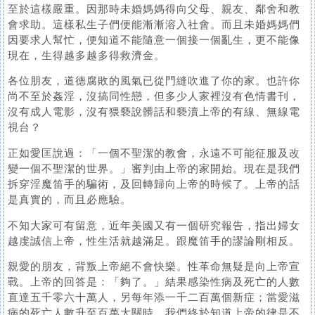
至於這樣嚴重。因那時未婚媽媽得向父母、親友、鄰舍和教
會求助。這樣私生子們便能漸漸溶入社會。而且未婚媽媽們
因要求人幫忙，便知道不能隨意一個接一個亂生，更不能像
現在，生得越多越多得救濟金。
各位朋友，道德腐敗的風氣已從門縫吹進了你的家。也許你
尚不至於姦淫，沒搞同性戀，但多少人家裡沒有色情書刊，
沒有成人電影，沒有猥褻說髒話和褻瀆上帝的有線、無線電
視台？
正如愛匡說過：「一個不聖潔的教會，永遠不可能征服及改
變一個不聖潔的世界。」審判由上帝的家開始。現在是我們
拆穿淫魔笛手的騙術，及回轉歸向上帝的時候了。上帝的話
是真實的，而且必應驗。
不知大家可有留意，近年美國又有一個研究報告，指出婦女
越虔誠信上帝，性生活就越滿足。跟魔笛手的謬論剛相反。
親愛的朋友，背叛上帝絕不會快樂。性革命無疑是向上帝宣
戰。上帝的回答是：「夠了。」結果感染性病及死亡的人數
直達五千零六十萬人，另每年添一千二百萬個新症；當愛滋
病的死亡人數升至百萬大關時，我們終於知道上帝的律是不