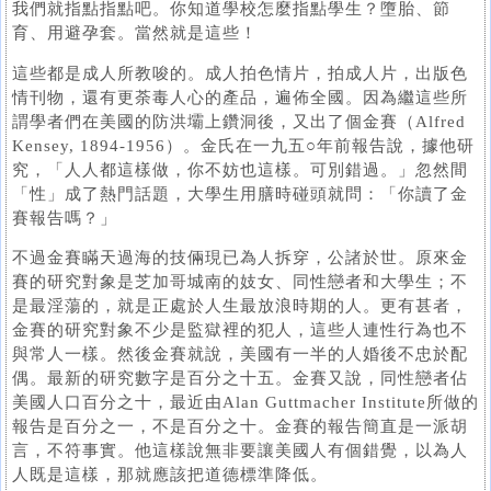
我們就指點指點吧。你知道學校怎麼指點學生？墮胎、節
育、用避孕套。當然就是這些！
這些都是成人所教唆的。成人拍色情片，拍成人片，出版色
情刊物，還有更荼毒人心的產品，遍佈全國。因為繼這些所
謂學者們在美國的防洪壩上鑽洞後，又出了個金賽（Alfred
Kensey, 1894-1956）。金氏在一九五○年前報告說，據他研
究，「人人都這樣做，你不妨也這樣。可別錯過。」忽然間
「性」成了熱門話題，大學生用膳時碰頭就問：「你讀了金
賽報告嗎？」
不過金賽瞞天過海的技倆現已為人拆穿，公諸於世。原來金
賽的研究對象是芝加哥城南的妓女、同性戀者和大學生；不
是最淫蕩的，就是正處於人生最放浪時期的人。更有甚者，
金賽的研究對象不少是監獄裡的犯人，這些人連性行為也不
與常人一樣。然後金賽就說，美國有一半的人婚後不忠於配
偶。最新的研究數字是百分之十五。金賽又說，同性戀者佔
美國人口百分之十，最近由Alan Guttmacher Institute所做的
報告是百分之一，不是百分之十。金賽的報告簡直是一派胡
言，不符事實。他這樣說無非要讓美國人有個錯覺，以為人
人既是這樣，那就應該把道德標準降低。