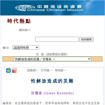
時 代 熱 點
總目錄>>
欄 目：
目 錄（請點擊題目選閱）
讀後感>>
打印版>>
简体版>>
性解放造成的災難
甘雅各 (James Kennedy)
編者按：在交通與資訊發達下，世界早成為地球村，東西文化不住交互影