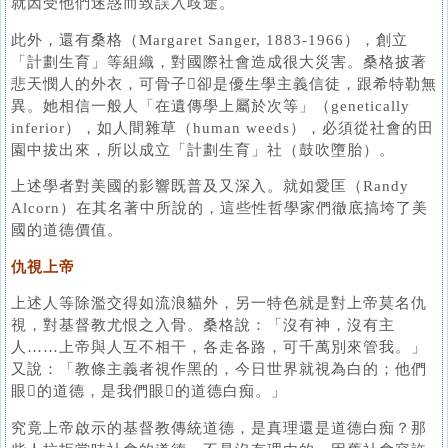
就因受他們迷惑而致誤入歧途。
此外，還有桑格（Margaret Sanger, 1883-1966），創立
「計劃生育」等組織，對國際社會造成很大災害。桑格披著
悲天憫人的外衣，可骨子卻是優生學主義信徒，跟希特勒無
異。她相信一般人「在遺傳學上屬於次等」（genetically
inferior），如人間雜草（human weeds），必須從社會的田
園中拔出來，所以成立「計劃生育」社（鼓吹墮胎）。
上述學者對美國的影響既普及又深入。就如愛匡（Randy
Alcorn）在其名著中所說的，這些性哲學家們徹底搞垮了美
國的道德價值。
仇視上帝
上述人等除濫交得如流浪貓外，另一特色就是對上帝莫名仇
視，對基督教尤恨之入骨。桑格說：「沒有神，沒有主
人……上帝與人互不相干，各走各路，可千萬別來管我。」
又說：「教條主義者視作黑的，今日世界就視為白的；他們
眼的道德，是我們眼的道德白痴。」
究竟上帝啟示的基督教傳統道德，是真理還是道德白痴？那