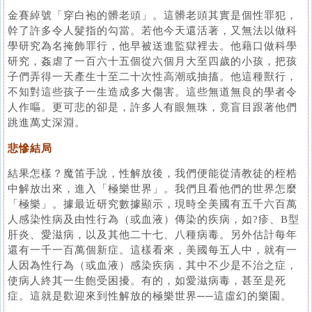
金賽綽號「穿白袍的髒老頭」。這髒老頭其實是個性罪犯，
幹了許多令人髮指的勾當。若他今天還活著，又無法以做科
學研究為名掩飾罪行，他早被送進監獄裡去。他藉口做科學
研究，姦虐了一百六十五個從六個月大至四歲的小孩，把孩
子們弄得一天產生十至二十次性高潮或抽搐。他這種獸行，
不知對這些孩子一生造成多大傷害。這些無道無良的學者令
人作嘔。更可悲的卻是，許多人有眼無珠，竟盲目跟著他們
跳進萬丈深淵。
悲慘結局
結果怎樣？魔笛手說，性解放後，我們便能從清教徒的桎梏
中解放出來，進入「極樂世界」。我們且看他們的世界怎麼
「極樂」。據最近研究數據顯示，現時全美國有五千六百萬
人感染性病及由性行為（或血液）傳染的疾病，如?疹、B型
肝炎、愛滋病，以及其他二十七、八種病毒。另外估計每年
還有一千一百萬個新症。這樣看來，美國每五人中，就有一
人因為性行為（或血液）感染疾病，其中不少是不治之症，
使病人終其一生飽受困擾。有的，如愛滋病毒，甚至是死
症。這就是歡迎來到性解放的極樂世界──這虛幻的樂園。