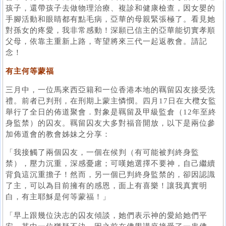
孩子，還帶孩子去做物理治療、複診和健康檢查，因女嬰的
手腳活動和眼睛都有點毛病，亞華的母親緊張極了。看見她
對孫女的疼愛，我非常感動！深願已信主的亞華能切實孝順
父母，依靠主重新上路，寄望將來三代一起返教會。請記
念！
有主何等蒙福
三月中，一位馬來西亞籍和一位香港本地的羈留囚友接受洗
禮。前者已判刑，在刑期上蒙主憐憫。四月17日在大欖女監
舉行了全日的佈道聚會．對象是羈留及甲級監倉（12年至終
身監禁）的囚友。羈留囚友大多對福音開放，以下是兩位參
加佈道會的教會姊妹之分享：
「我接觸了兩個囚友，一個在候判（有可能被判終身監
禁），壓力沉重，深感憂慮；可嘆她選擇不要神，自己繼續
背負這沉重擔子！然而，另一個已判終身監禁的，卻因認識
了主，可以為目前擁有的感恩，面上有喜樂！讓我真實明
白，有主耶穌是何等蒙福！」
「早上跟幾位決志的囚友傾談，她們表示神的愛給她們平