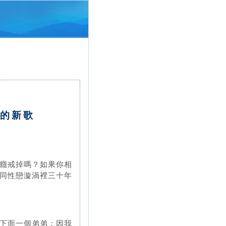
者的新歌
癮戒掉嗎？如果你相
同性戀漩渦裡三十年
下面一個弟弟；因我