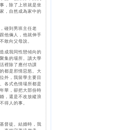
事，除了上班就是坐
家，自然成為家中的
，碰到男班主任老
跟他倆人，他就伸手
不敢向父母說。
造成我同性戀傾向的
聚集的場所。讀大學
活裡除了應付功課
的都是邪情惡慾。大
位外，我留學主要目
、各式色情場所都是
年華，卻把大部份時
婚，還是不改放縱浪
不得人的事。
基督徒。結婚時，我