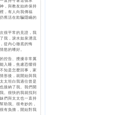
一直持守著這個承
神，與教友始終保持
裡，有人向我傳福
仍舊活在欺騙隱瞞的
次很平常的見證，我
了我，淚水如泉湧流
，從內心徹底的悔
情慾的嗜好。
的控告、攪擾非常厲
能入睡，焦慮恐懼得
不知是怎麼回事，家
情形後，就開始與我
太太坦白我過往曾是
也接納了我。我們開
我。很快的我就找到
妹們與太太也一直持
幫助我。很奇妙的，
很有負擔，開始對我