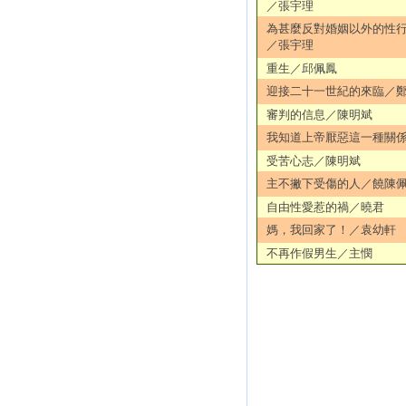
／張宇理
為甚麼反對婚姻以外的性
／張宇理
重生／邱佩鳳
迎接二十一世紀的來臨／
審判的信息／陳明斌
我知道上帝厭惡這一種關
受苦心志／陳明斌
主不撇下受傷的人／饒陳
自由性愛惹的禍／曉君
媽，我回家了！／袁幼軒
不再作假男生／主憫