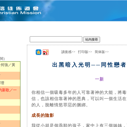
讀後感>>
打印版>>
简体版>>
選閱）
出黑暗入光明──同性戀
／何強／黃
君
一新
宇理
的新歌／一
你相信一個吸毒多年的人可靠著神的大能，將毒
信，也該相信靠著神的恩典，可以叫一個生活在
的人，脫離情慾罪惡的捆綁。
成長的陰影
君
我從小就是個乖順的孩子，家中上有三個姊姊，