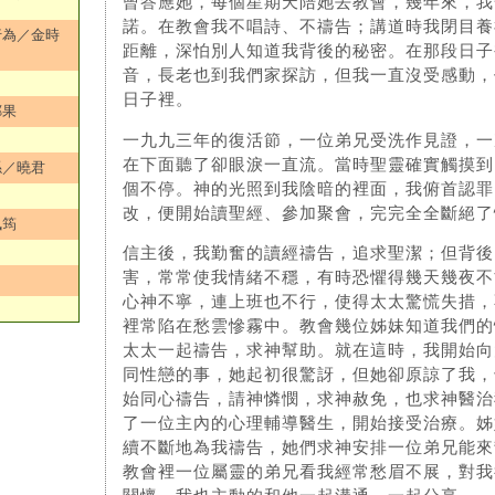
曾答應她，每個星期天陪她去教會，幾年來，我
諾。在教會我不唱詩、不禱告；講道時我閉目養
行為／金時
距離，深怕別人知道我背後的秘密。在那段日子
音，長老也到我們家探訪，但我一直沒受感動，
日子裡。
鄭果
一九九三年的復活節，一位弟兄受洗作見證，一
在下面聽了卻眼淚一直流。當時聖靈確實觸摸到
係／曉君
個不停。神的光照到我陰暗的裡面，我俯首認罪
改，便開始讀聖經、參加聚會，完完全全斷絕了
佩筠
信主後，我勤奮的讀經禱告，追求聖潔；但背後
害，常常使我情緒不穩，有時恐懼得幾天幾夜不
心神不寧，連上班也不行，使得太太驚慌失措，
裡常陷在愁雲慘霧中。教會幾位姊妹知道我們的
太太一起禱告，求神幫助。就在這時，我開始向
同性戀的事，她起初很驚訝，但她卻原諒了我，
始同心禱告，請神憐憫，求神赦免，也求神醫治
了一位主內的心理輔導醫生，開始接受治療。姊
續不斷地為我禱告，她們求神安排一位弟兄能來
教會裡一位屬靈的弟兄看我經常愁眉不展，對我