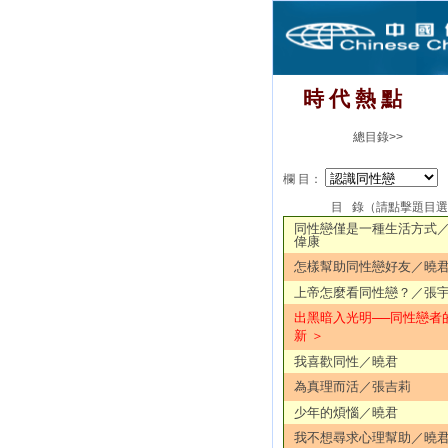
時 代 熱 點
總目錄>>
欄 目：
目 錄（請點擊題目
同性戀僅是一種生活方式
偉康
怎樣幫助同性戀好友／曉
上帝怎麼看同性戀？／張
出黑暗入光明──同性戀者
新 ＞
我喜歡同性／曉君
為真理而活／張吉莉
少年的煩惱／曉君
我不想尋求心理幫助／曉