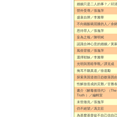
婚姻只是二人的事？／邱
營外受辱／張逸萍
盛衰自辨／李雅華
不向鐵飯碗屈膝的人／余
恩待罪人／張逸萍
妄為之報／陳明斌
認識合神心意的婚姻／黃
風俗背後／張逸萍
選擇耶穌／李雅華
光明與黑暗爭戰／譚克成
掩耳不聽真道／徐道勵
探索美国道德日趋败落因
性解放造成的災難／甘雅
書介《解毒後現代》（The De
Truth ）／編輯室
末世徵兆／張逸萍
仍不絕望／馮文莊
為甚麼基督徒不自己信自