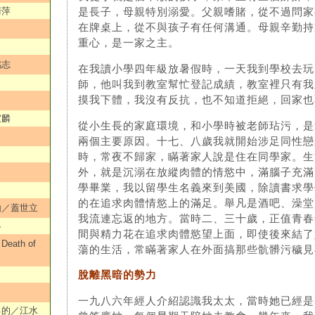
清萍
是長子，母親特別溺愛。父親嗜賭，從不過問家
在牌桌上，從不與孩子有任何溝通。母親辛勤持
重心，是一家之主。
銘志
在我讀小學四年級放暑假時，一天我到學校去玩
師，他叫我到教室幫忙登記成績，教室裡只有我
摸我下體，我沒有反抗，也不知道拒絕，回家也
家麟
從小生長的家庭環境，和小學時被老師玷污，是
兩個主要原因。十七、八歲我就開始涉足同性戀
時，常夜不歸家，瞞著家人說是住在同學家。生
外，就是沉溺在放縱肉體的情慾中，滿腦子充滿
學畢業，我以留學生名義來到美國，除讀書求學
的在追求肉體情慾上的滿足。舉凡是酒吧、澡堂
由／蓋世立
我流連忘返的地方。當時二、三十歲，正值青春
各
間與精力花在追求肉體慾望上面，即使後來結了
ath of
蕩的生活，常瞞著家人在外面搞那些骯髒污穢見
脫離黑暗的勢力
一九八六年經人介紹認識我太太，當時她已經是
己的／江水