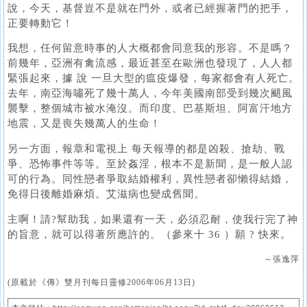
說，今天，基督豈不是就在門外，或者已經握著門的把手，
正要轉動它！
我想，任何留意時事的人大概都會同意我的形容。不是嗎？
前幾年，亞洲有禽流感，最近甚至在歐洲也發現了，人人都
緊張起來，據 說 一旦大型的瘟疫爆發，每家都會有人死亡。
去年，南亞海嘯死了幾十萬人，今年美國南部受到幾次颶風
襲擊，整個城市被水淹沒。而印度、巴基斯坦、阿富汗地方
地震，又是喪失幾萬人的生命！
另一方面，報章和電視上 每天報導的都是凶殺、搶劫、戰
爭、恐怖事件等等。至於姦淫，根本不是新聞，是一般人認
可的行為。同性戀者爭取結婚權利，異性戀者卻懶得結婚，
免得日後離婚麻煩。艾滋病也變成舊聞。
主啊！請?幫助我，如果還有一天，必須忍耐，使我行完了神
的旨意，就可以得著所應許的。（參來十 36 ）願 ? 快來。
～張逸萍
(原載於《傳》雙月刊每日靈修2006年06月13日)