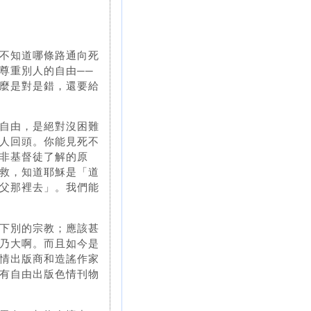
不知道哪條路通向死
尊重別人的自由──
麼是對是錯，還要給
自由，是絕對沒困難
人回頭。你能見死不
非基督徒了解的原
救，知道耶穌是「道
父那裡去」。我們能
下別的宗教；應該甚
乃大啊。而且如今是
情出版商和造謠作家
有自由出版色情刊物