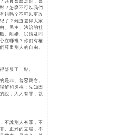
？其實甚麼是對，甚
對？怎麼不可以我們
有錯嗎？不可以更改
紀了？難道還得大家
由、民主、法治的社
胎、離婚、試婚及同
心在哪裡？你們有權
們尊重別人的自由。
得舒服了一點。
的是非、善惡觀念。
誤解和災禍：先知因
的說，人人有罪，就
，不說別人有罪，不
非、正邪的立場，不