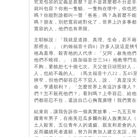
究竟包容的定義是甚麼？是不是甚麼都不分是非
就叫包容？你抱一隻貓、一隻狗在懷中，你也把
嗎？你能對誰都叫一聲「爸爸」嗎？為甚麼不能
嗎？朋友，別把寬容絕對化了，世界上許多事都
寬容的人，他們也有界限。
主耶穌說：「我就是道路、真理、生命，若不藉
那裡去。」（約翰福音十四6）許多人說這是狹
祂為羞辱、殺害祂的人代求：「父阿，赦免他們
他們不曉得。」（路加福音廿三34）祂教導門
不夠，要饒恕七十個七次。天父使日頭照好人，
人，也給不義的人。（馬太福音十八22，五45
狹窄，但他們卻容忍不下惡人，說，「真是沒天
命，亨通順利？」「怎麼世界上有這許多壞人？
們？怎不殺死他們？」看到嗎？上帝容忍、給他
們都容忍不住，還說自己心胸寬廣哩！我們實在
結束前，讓我告訴你一個真實故事，一九五五年
國青年男子，在南美厄瓜多爾向殺人族奧加人（A
土人殺害。五位青年人的遺孀、親友和差會的人
反而繼續死者遺願，努力與奧加人建立友誼，用