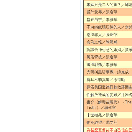
婚姻只是二人的事？／邱
營外受辱／張逸萍
盛衰自辨／李雅華
不向鐵飯碗屈膝的人／余
恩待罪人／張逸萍
妄為之報／陳明斌
認識合神心意的婚姻／黃
風俗背後／張逸萍
選擇耶穌／李雅華
光明與黑暗爭戰／譚克成
掩耳不聽真道／徐道勵
探索美国道德日趋败落因
性解放造成的災難／甘雅
書介《解毒後現代》（The De
Truth ）／編輯室
末世徵兆／張逸萍
仍不絕望／馮文莊
為甚麼基督徒不自己信自