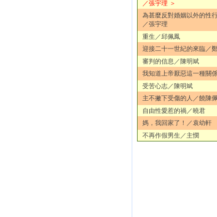
／張宇理 ＞
為甚麼反對婚姻以外的性
／張宇理
重生／邱佩鳳
迎接二十一世紀的來臨／
審判的信息／陳明斌
我知道上帝厭惡這一種關
受苦心志／陳明斌
主不撇下受傷的人／饒陳
自由性愛惹的禍／曉君
媽，我回家了！／袁幼軒
不再作假男生／主憫