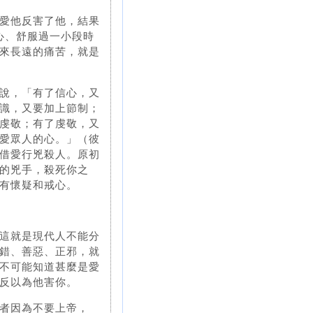
愛他反害了他，結果
心、舒服過一小段時
來長遠的痛苦，就是
說，「有了信心，又
識，又要加上節制；
虔敬；有了虔敬，又
愛眾人的心。」（彼
借愛行兇殺人。原初
的兇手，殺死你之
有懷疑和戒心。
這就是現代人不能分
錯、善惡、正邪，就
不可能知道甚麼是愛
反以為他害你。
者因為不要上帝，