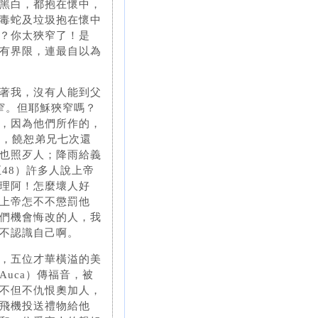
黑白，都抱在懷中，
毒蛇及垃圾抱在懷中
？你太狹窄了！是
有界限，連最自以為
著我，沒有人能到父
窄。但耶穌狹窄嗎？
，因為他們所作的，
生，饒恕弟兄七次還
也照歹人；降雨給義
至48）許多人說上帝
理阿！怎麼壞人好
上帝怎不不懲罰他
們機會悔改的人，我
不認識自己啊。
，五位才華橫溢的美
uca）傳福音，被
不但不仇恨奧加人，
飛機投送禮物給他