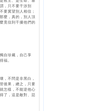
是救主、是生命、基
謂，只不要干涉別
不要冀望別人相信；
那麼，真的，別人頂
麼竟信到干擾他們的
獨自珍藏，自己享
得福。
壞，不問是非黑白，
管後果，總之，只要
就怎樣，不能逆他心
得了，這是敵對、惡