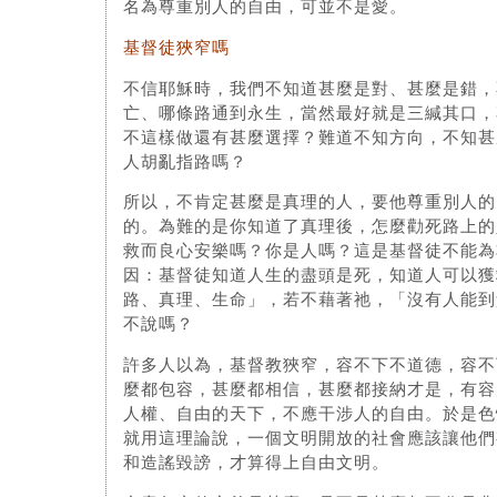
名為尊重別人的自由，可並不是愛。
基督徒狹窄嗎
不信耶穌時，我們不知道甚麼是對、甚麼是錯，
亡、哪條路通到永生，當然最好就是三緘其口，
不這樣做還有甚麼選擇？難道不知方向，不知甚
人胡亂指路嗎？
所以，不肯定甚麼是真理的人，要他尊重別人的
的。為難的是你知道了真理後，怎麼勸死路上的
救而良心安樂嗎？你是人嗎？這是基督徒不能為
因：基督徒知道人生的盡頭是死，知道人可以獲
路、真理、生命」，若不藉著祂，「沒有人能到
不說嗎？
許多人以為，基督教狹窄，容不下不道德，容不
麼都包容，甚麼都相信，甚麼都接納才是，有容
人權、自由的天下，不應干涉人的自由。於是色
就用這理論說，一個文明開放的社會應該讓他們
和造謠毀謗，才算得上自由文明。