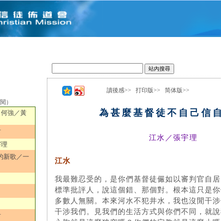
讀後感>>
打印版>>
简体版>>
選閱）
為甚麼基督徒不自己信
／何強／黃
君
江水／張宇理
宇理
的新歌／一
江水
我最難忍受的，是你們基督徒儼如以審判官自居
標準批評人，說這個錯、那個對。根本這只是你
多數人無關。本來河水不犯井水，我也沒閒干涉
干涉我們。見我們的生活方式與你們不同，就說
君