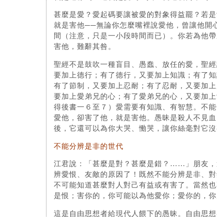
甚麼是愛？愛起碼要讓被愛的對象得益罷？若是
就是害他──無論你怎麼嘴裡說愛他，曾讓他開
間（注意，只是一小段時間而已）。你若為他帶
害他，難辭其咎。
聖經不是鼓吹一種盲目、愚蠢、放任的愛，聖經
要加上德行；有了德行，又要加上知識；有了知
有了節制，又要加上忍耐；有了忍耐，又要加上
要加上愛弟兄的心；有了愛弟兄的心，又要加上
得後書一６至７）愛需要有知識、有智慧。不能
愛他，卻害了他，就是害他。愚昧是殺人不見血
後，它還可以為你大哭、慟哭，讓你絲毫對它沒
不能分辨是非的世代
江君說：「甚麼是對？甚麼是錯？……」朋友，
辨愛恨、友敵的原因了！既然不能分辨是非、對
不可能知道甚麼對人對己有益或有害了。當然也
是恨；害你的，你可能以為他愛你；愛你的，你
這是自由思想者給現代人餵下的愚昧。自由思想