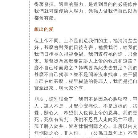
得著發揮。適量的壓力，是達到目的的必需條件
我們就可隨便給人壓力，勉強人做我們自己以為
都會有錯。
獻出的愛
但上帝不同。上帝是創造我們的主，祂清清楚楚
好，甚麼會對我們日後有害，祂愛我們，給我們
我們日後長久得福免禍。我們遵行祂的話，只會
害。基督徒為甚麼要告訴人上帝的救恩和道路？
麼不自己珍而藏之？幹嗎要為此失去雙足？我們
甚麼不自己獨享？並不是閒著沒事找事，去干擾
自己在幹甚麼，糊里糊塗的得罪人，我們是把自
寶拿出來，與大家分享。
朋友，請別誤會了，我們不是因為心胸狹窄，容
人，說人不是，才覺心安痛快。不是這樣的，我
愛，關心人，希望別人也得上帝的恩典。我們更
死，死後有審判，我們不忍見人走向死亡不理。
孺子將入於井，皆有怵惕惻隱之心。非所以內交
無惻隱之心，非人也。」（公孫丑章句上）不管