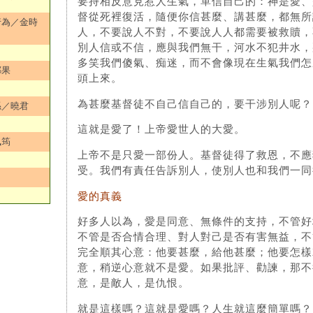
要持相反意見惹人生氣，單信自己的：神是愛、
督從死裡復活，隨便你信甚麼、講甚麼，都無所
行為／金時
人，不要說人不對，不要說人人都需要被救贖，
別人信或不信，應與我們無干，河水不犯井水，
多笑我們傻氣、痴迷，而不會像現在生氣我們怎
鄭果
頭上來。
為甚麼基督徒不自己信自己的，要干涉別人呢？
係／曉君
這就是愛了！上帝愛世人的大愛。
佩筠
上帝不是只愛一部份人。基督徒得了救恩，不應
受。我們有責任告訴別人，使別人也和我們一同
愛的真義
好多人以為，愛是同意、無條件的支持，不管好
不管是否合情合理、對人對己是否有害無益，不
完全順其心意：他要甚麼，給他甚麼；他要怎樣
意，稍逆心意就不是愛。如果批評、勸諫，那不
意，是敵人，是仇恨。
就是這樣嗎？這就是愛嗎？人生就這麼簡單嗎？