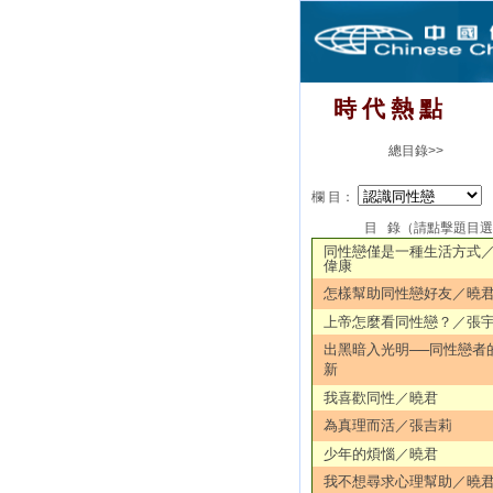
時 代 熱 點
總目錄>>
欄 目：
目 錄（請點擊題目
同性戀僅是一種生活方式
偉康
怎樣幫助同性戀好友／曉
上帝怎麼看同性戀？／張
出黑暗入光明──同性戀者
新
我喜歡同性／曉君
為真理而活／張吉莉
少年的煩惱／曉君
我不想尋求心理幫助／曉