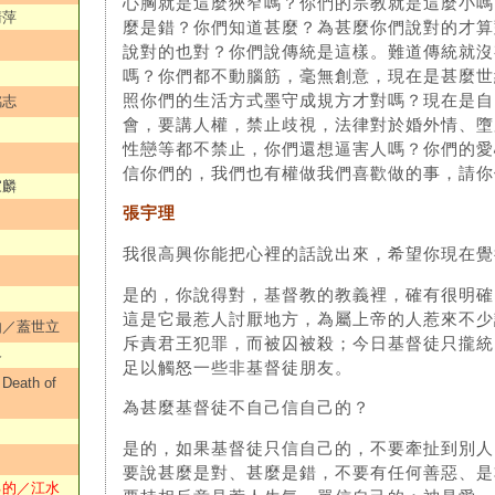
心胸就是這麼狹窄嗎？你們的宗教就是這麼小嗎
清萍
麼是錯？你們知道甚麼？為甚麼你們說對的才算
說對的也對？你們說傳統是這樣。難道傳統就沒
嗎？你們都不動腦筋，毫無創意，現在是甚麼世
照你們的生活方式墨守成規方才對嗎？現在是自
銘志
會，要講人權，禁止歧視，法律對於婚外情、墮
性戀等都不禁止，你們還想逼害人嗎？你們的愛
信你們的，我們也有權做我們喜歡做的事，請你
家麟
張宇理
我很高興你能把心裡的話說出來，希望你現在覺
是的，你說得對，基督教的教義裡，確有很明確
這是它最惹人討厭地方，為屬上帝的人惹來不少
由／蓋世立
斥責君王犯罪，而被囚被殺；今日基督徒只攏統
各
足以觸怒一些非基督徒朋友。
ath of
為甚麼基督徒不自己信自己的？
是的，如果基督徒只信自己的，不要牽扯到別人
要說甚麼是對、甚麼是錯，不要有任何善惡、是
己的／江水