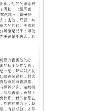
謝祂，他們的思念變
了愚拙」（羅馬書一
，當然就不可能分辨
人；害他，只要一時
辨力的世代。美國有
分辨誰是兇手；即使
兇手還是受害人。真
何壓力傷害他的心
來的孩子胡作妄為，
想一想，那些對人長
代價這個過程，對大
喜歡自動自覺讀書、
時睡覺起床、遠離損
，諄諄善誘，再加上
會楝樑。我們都是在
，然後在壓力下，我
績，有點成就，才華