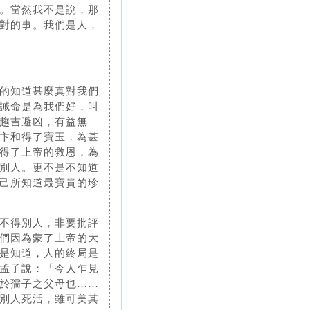
。當然我不是說，那
對的事。我們是人，
的知道甚麼真對我們
誡命是為我們好，叫
趨吉避凶，有益無
卞和得了寶玉，為甚
得了上帝的救恩，為
別人。更不是不知道
己所知道最寶貴的珍
不得別人，非要批評
們因為蒙了上帝的大
是知道，人的終局是
孟子說：「今人乍見
於孺子之父母也……
別人死活，雖可美其