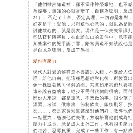
「他們雖然知道神，卻不當作神榮耀祂，也不感
為虛妄，無知的心就昏暗了，自稱為聰明，反成
21）。否定了上帝、否定真理、一切都是相對
好歹是非；愛他，只稍逆他心意的，就以為是敵
討他歡心的，就是朋友。現代是一個失去常識判
些法官和陪審員，在血證如山的案件中，竟不能
某些案件的兇手認了罪，陪審員還不知該說他是
是自以為聰明，反成了愚拙！
愛也有壓力
現代人對愛的解釋是不要說別人錯，不要給人任
理，給他自由。把這種思想絕對化後，所教育出
像一棵隨著風向傾斜的樹。其實如果我們只要稍
遠來說有益的事，絕少不需付代價能得的。而付
部份人來說，都是逆意、不想做的事。很少孩子
溫習、考試、做家務、節制飲食、飯後刷牙、按
友……，都是家長知道甚麼對他們好，教導他們
一點壓力，勉強他們去做，方纔培育他們成為社
壓力中成長。就是成人出外工作，也有很多壓力
們吃苦、忍辱負重，完成了一些工作，有一點成