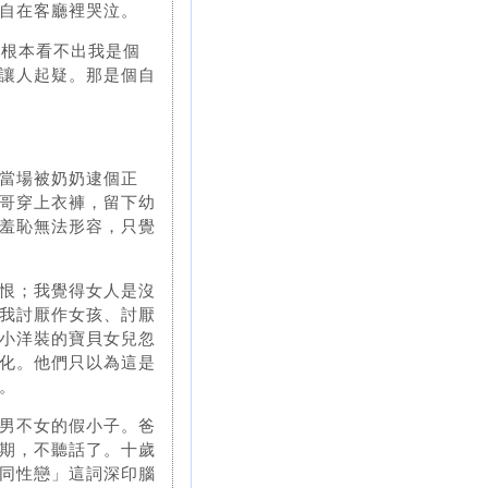
自在客廳裡哭泣。
人根本看不出我是個
讓人起疑。那是個自
當場被奶奶逮個正
哥穿上衣褲，留下幼
羞恥無法形容，只覺
恨；我覺得女人是沒
我討厭作女孩、討厭
小洋裝的寶貝女兒忽
化。他們只以為這是
。
男不女的假小子。爸
期，不聽話了。十歲
同性戀」這詞深印腦