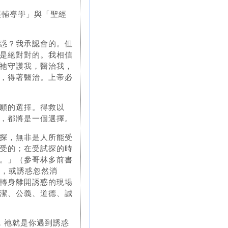
經輔導學」與「聖經
惑？我承認會的。但
是絕對對的。我相信
祂守護我，醫治我，
，得著醫治。上帝必
願的選擇。得救以
，都將是一個選擇。
探，無非是人所能受
受的；在受試探的時
。」（參哥林多前書
量，或誘惑忽然消
轉身離開誘惑的現場
潔、公義、道德、誠
，祂就是你遇到誘惑