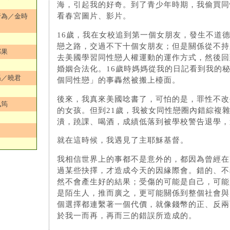
海，引起我的好奇。到了青少年時期，我偷買同
看春宮圖片、影片。
行為／金時
16歲，我在女校追到第一個女朋友，發生不道
戀之路，交過不下十個女朋友；但是關係從不持
鄭果
去美國學習同性戀人權運動的運作方式，然後回
婚姻合法化。16歲時媽媽從我的日記看到我的
係／曉君
個同性戀」的事轟然被搬上檯面。
後來，我真來美國唸書了，可怕的是，罪性不改
佩筠
的女孩。但到21歲，我被女同性戀圈內錯綜複
潰，蹺課、喝酒，成績低落到被學校警告退學，
就在這時候，我遇見了主耶穌基督。
我相信世界上的事都不是意外的，都因為曾經在
過某些抉擇，才造成今天的因緣際會。錯的、不
然不會產生好的結果；受傷的可能是自己，可能
是陌生人，推而廣之，更可能關係到整個社會與
個選擇都連繫著一個代價，就像錢幣的正、反兩
於我一而再，再而三的錯誤所造成的。