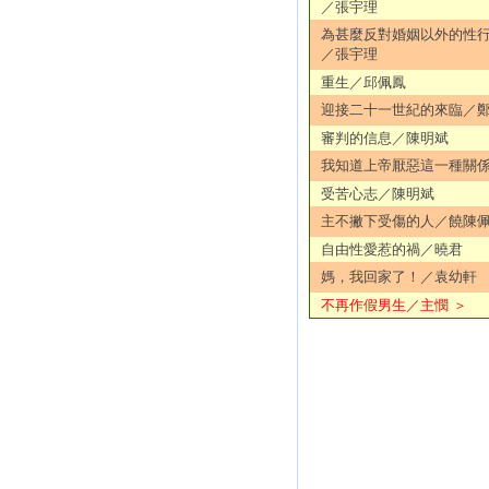
／張宇理
為甚麼反對婚姻以外的性
／張宇理
重生／邱佩鳳
迎接二十一世紀的來臨／
審判的信息／陳明斌
我知道上帝厭惡這一種關
受苦心志／陳明斌
主不撇下受傷的人／饒陳
自由性愛惹的禍／曉君
媽，我回家了！／袁幼軒
不再作假男生／主憫 ＞