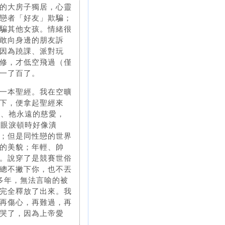
的大房子獨居，心靈
戀者「好友」欺騙；
騙其他女孩。情緒很
敢向身邊的朋友訴
因為蹺課、派對玩
修，才低空飛過（僅
一了百了。
一本聖經。我在空曠
下，便拿起聖經來
）、祂永遠的慈愛，
的眼淚頓時好像潰
；但是同性戀的世界
的美貌；年輕、帥
。說穿了是競賽世俗
總不撇下你，也不丟
多年，無法言喻的被
完全釋放了出來。我
再傷心，再難過，再
哭了，因為上帝愛