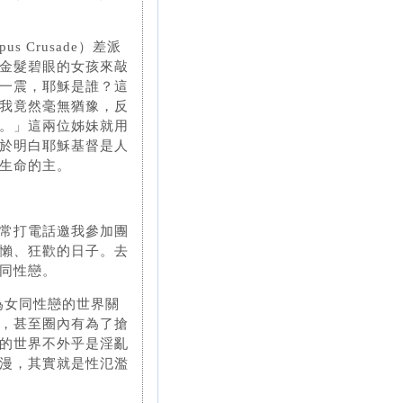
 Crusade）差派
金髮碧眼的女孩來敲
一震，耶穌是誰？這
我竟然毫無猶豫，反
。」這兩位姊妹就用
於明白耶穌基督是人
生命的主。
常打電話邀我參加團
懶、狂歡的日子。去
同性戀。
因為女同性戀的世界關
，甚至圈內有為了搶
的世界不外乎是淫亂
漫，其實就是性氾濫