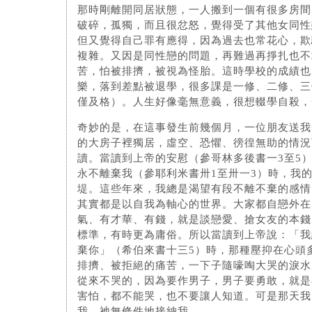
那時剛離開同居狀態，一人搬到一個有很多房間
破碎，孤獨，而且很忿怒，覺得受了其他女同性
但又覺得自己罪有應得，因為過去也常花心，欺
複雜。又因是同性戀的問題，再難過再掙扎也不
苦，怕被排擠，被視為怪胎。這時學校的成績也
樂，落到差點被退學，很多課是一修、二修、三
僅及格）。人生好像毫無意義，很想輟學自殺，
奇妙的是，在這事發生前幾個月，一位朋友送我
的大房子裡獨居，虛空、恐懼、徬徨無助的情況
讀。當讀到上帝的安慰（參哥林多後書一3至5
永不離棄我（參耶利米書卅1至卅一3）時，我
堤。這些年來，我總是渴望有段不離不棄的感情
其實都是以自我為軸心的世界。大家都自戀外在
氣、有才華、有錢，就是談戀愛、搶女友的本錢
標準，有時更為庸俗。所以當讀到上帝說：「我
棄你」（希伯來書十三5）時，那種壓抑在心頭
排擠、被拒絕的痛苦，一下子隨嚎啕大哭的淚水
從來不哭的，因為要作男子，男子要勇敢，就是
害怕，都不能哭，也不要讓人知道。可是那天我
我，祂無條件地接納我。