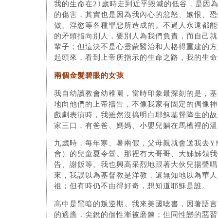
我的生命在21歲時走到近乎毀滅的低谷，是因
的傷害，其實也是因為我內心的忿怒、嫉恨、恐
傲、淫慾等各種罪惡所造成的。不過人永遠都能
的矛頭指向別人，要別人為我們負責，而自己就
輩子；但這決不是心靈蒙醫治和人格得重建的方
起頭來，看到上帝所指示的生命之路，我的生命
兩個金髮碧眼的女孩
我自幼讀教會幼稚園，當時印象最深刻的是，基
地向他們的上帝禱告，不像我家有固定的偶像神
戲劇表演時，我雖然沒搞明白耶穌基督降生的故
家三口，有爸爸、媽媽、小嬰兒躺在馬槽裡的溫
九歲時，每年寒、暑兩假，父母親就會送我去Y
會）的兒童夏令營。那裡有大哥哥、大姊姊領我
告、謝飯等。我也興高采烈地跟著大伙兒揚聲唱
來，我誤以為基督教是洋教，還無知地以為華人
祖；但有時仍不由得好奇，想知道耶穌是誰。
高中是黑暗的叛逆期。我來美國唸書，因著語言
的適應，尖銳的個性漸被磨鍊；但同性戀的惡習