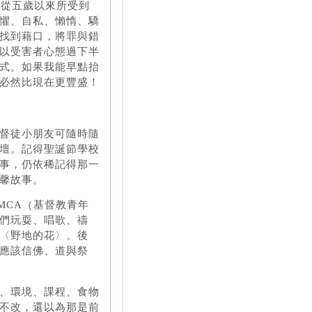
為從五歲以來所受到
懼、自私、懶惰、驕
找到藉口，將罪與錯
以受害者心態過下半
式。如果我能早點抬
必然比現在更豐盛！
督徒小朋友可隨時隨
壇。記得聖誕節學校
事，仍依稀記得那一
馨故事。
MCA（基督教青年
們玩耍、唱歌、禱
〈野地的花〉。後
應該信佛、道與祭
、環境、課程、食物
不改，還以為那是前