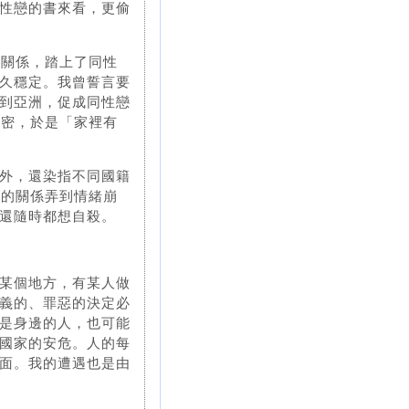
性戀的書來看，更偷
德關係，踏上了同性
久穩定。我曾誓言要
到亞洲，促成同性戀
秘密，於是「家裡有
外，還染指不同國籍
雜的關係弄到情緒崩
還隨時都想自殺。
某個地方，有某人做
義的、罪惡的決定必
是身邊的人，也可能
國家的安危。人的每
面。我的遭遇也是由