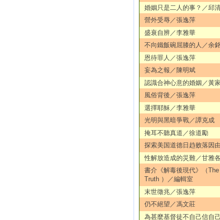
婚姻只是二人的事？／邱
營外受辱／張逸萍
盛衰自辨／李雅華
不向鐵飯碗屈膝的人／余
恩待罪人／張逸萍
妄為之報／陳明斌
認識合神心意的婚姻／黃
風俗背後／張逸萍
選擇耶穌／李雅華
光明與黑暗爭戰／譚克成
掩耳不聽真道／徐道勵
探索美国道德日趋败落因
性解放造成的災難／甘雅
書介《解毒後現代》（The De
Truth ）／編輯室
末世徵兆／張逸萍
仍不絕望／馮文莊
為甚麼基督徒不自己信自