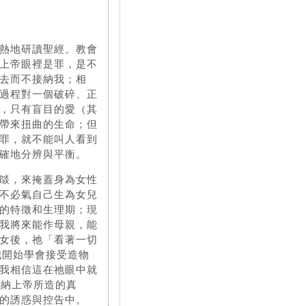
熱地研讀聖經。教會
上帝眼裡是罪，是不
去而不接納我；相
過程對一個破碎、正
，只有盲目的愛（其
帶來扭曲的生命；但
罪，就不能叫人看到
確地分辨與平衡。
燄，來掩蓋身為女性
不必氣自己生為女兒
的特徵和生理期；現
我將來能作母親，能
女後，祂「看著一切
我開始學會接受造物
我相信這在祂眼中就
接納上帝所造的真
的誘惑與控告中。