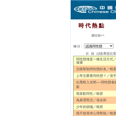
時 代 熱 點
總目錄>>
欄 目：
目 錄（請點擊題目
同性戀僅是一種生活方式
偉康
怎樣幫助同性戀好友／曉
上帝怎麼看同性戀？／張
出黑暗入光明──同性戀者
新
我喜歡同性／曉君
為真理而活／張吉莉
少年的煩惱／曉君
我不想尋求心理幫助／曉