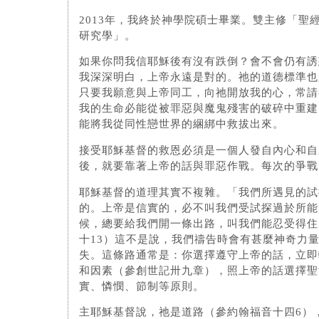
2013年，我終於神學院碩士畢業。雙主修「聖
研究學」。
如果你問我信耶穌後有沒有跌倒？會不會仍有誘
我深深明白，上帝永遠是對的。祂的道德標準也
只要我願意與上帝同工，向祂開放我的心，常請
我的生命必能從被罪惡與魔鬼殘害的破碎中重建
能將我從同性戀世界的綑綁中救拔出來。
接受耶穌基督的救恩必須是一個人發自內心和自
後，就要靠著上帝的話與罪惡作戰。每次的爭戰
耶穌基督的道理其實不複雜。「我們所遇見的試
的。上帝是信實的，必不叫我們受試探過於所能
候，總要給我們開一條出路，叫我們能忍受得住
十13）這不是說，我們禱告時會有甚麼神奇力
失。這條路通常是：你選擇遵守上帝的話，立即
和因素（參創世記卅九章），照上帝的話選擇聖
實、憐憫、節制等原則。
主耶穌基督說，祂是道路（參約翰福音十四6）