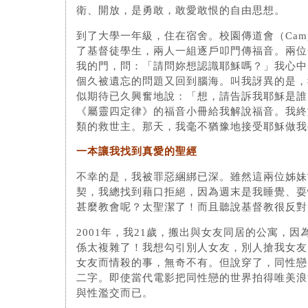
衛、開放，是勇敢，敢愛敢恨的自由思想。
到了大學一年級，住在宿舍。校園傳道會（Campus
了基督徒學生，兩人一組逐戶叩門傳福音。兩位
我的門，問：「請問妳想認識耶穌嗎？」我心中
個久被遺忘的問題又回到腦海。叫我訝異的是，
似期待已久興奮地說：「想，請告訴我耶穌是誰
《屬靈四定律》的福音小冊給我解說福音。我終
類的救世主。那天，我毫不猶豫地接受耶穌做我
一本讓我找到真愛的聖經
不幸的是，我被罪惡綑綁已深。雖然這兩位姊妹
契，我總找到藉口拒絕，因為週末是我睡覺、耍
甚麼教會呢？太聖潔了！而且聽說基督教很反對
2001年，我21歲，搬出與女友同居的公寓，
係太複雜了！我想勾引別人女友，別人搶我女友
女友而情殺的事，無奇不有。但說穿了，同性戀
二字。即使當代電影把同性戀的世界拍得唯美浪
與性濫交而已。