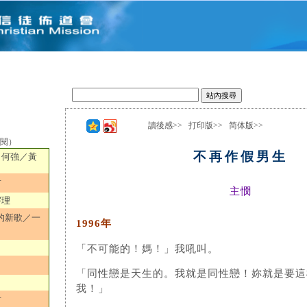
讀後感>>
打印版>>
简体版>>
選閱）
不再作假男生
／何強／黃
君
主憫
宇理
的新歌／一
1996年
「不可能的！媽！」我吼叫。
「同性戀是天生的。我就是同性戀！妳就是要這
我！」
君