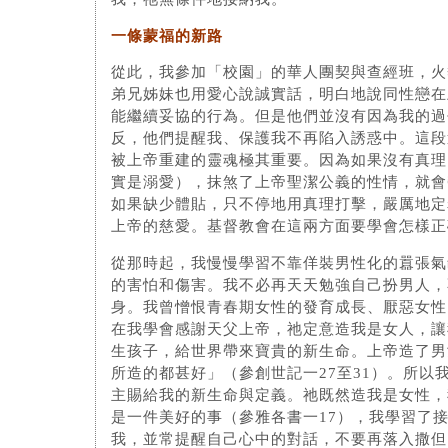
一條蒙福的新路
從此，我參加「校園」的華人團契與查經班，火
弟兄姊妹也用愛心說誠實話，明白地說同性戀在
能繼續妥協的行為。但是他們並沒有因為我的過
反，他們提醒我、保護我不再陷入誘惑中。這段
被上帝重建的靈魂極其重要。因為如果沒有真理
實是溺愛），抹煞了上帝聖潔公義的性情，就會
如果缺少體貼，只不停地用真理打擊，嚴厲地定
上帝的慈愛。基督教會在這兩方面要學會怎樣正
從那時起，我慢慢學習不靠佯裝男性化的囂張氣
的害怕和傷害。我不必再天天勉強自己扮男人，
身。我曾憎恨青春期女性的發育成長、厭惡女性
在我學會感謝天父上帝，祂定意造我是女人，讓
生孩子，給世界帶來寶貴的新生命。上帝造了男
所造的都甚好」（參創世記一27至31）。所以
主賜給我的新生命與定義。祂既然造我是女性，
是一件美好的事（參雅各書一17），我學習了
我，並常提醒自己心中的對話，不要再落入撒但