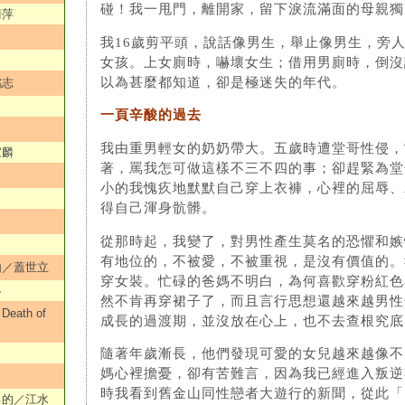
碰！我一甩門，離開家，留下淚流滿面的母親獨
清萍
我16歲剪平頭，說話像男生，舉止像男生，旁
女孩。上女廁時，嚇壞女生；借用男廁時，倒沒
以為甚麼都知道，卻是極迷失的年代。
銘志
一頁辛酸的過去
我由重男輕女的奶奶帶大。五歲時遭堂哥性侵，
家麟
著，罵我怎可做這樣不三不四的事；卻趕緊為堂
小的我愧疚地默默自己穿上衣褲，心裡的屈辱、
得自己渾身骯髒。
從那時起，我變了，對男性產生莫名的恐懼和嫉
有地位的，不被愛，不被重視，是沒有價值的。
由／蓋世立
穿女裝。忙碌的爸媽不明白，為何喜歡穿粉紅色
各
然不肯再穿裙子了，而且言行思想還越來越男性
ath of
成長的過渡期，並沒放在心上，也不去查根究底
隨著年歲漸長，他們發現可愛的女兒越來越像不
媽心裡擔憂，卻有苦難言，因為我已經進入叛逆
時我看到舊金山同性戀者大遊行的新聞，從此「
己的／江水