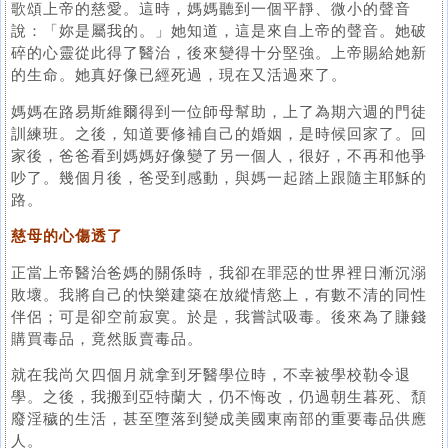
歌頌上帝的慈愛。這時，媽媽聽到一個平靜、微小的聲音
說：「妳是屬我的。」她知道，這是來自上帝的聲音。她破
碎的心靈從此得了醫治，後來變得十分堅強。上帝賜給她新
的生命。她真好像已經死過，現在又活過來了。
媽媽在路易斯維爾得到一位師母幫助，上了為期六週的門徒
訓練班。之後，知道要修補自己的婚姻，是時候回家了。回
家後，爸爸看到媽媽好像變了另一個人，很好，不再和他爭
吵了。幾個月後，爸受到感動，與媽一起踏上跟隨主耶穌的
路。
慈母的心傷透了
正當上帝醫治爸媽的關係時，我卻在罪惡的世界裡日漸沉溺
敗壞。我將自己的快樂建築在放縱情慾上，有數不清的同性
伴侶；可是卻空前寂寞。於是，我嘗試吸毒。後來為了賺錢
購買毒品，竟然販賣毒品。
就在我尚欠四個月就拿到牙醫學位時，不幸被學校勒令退
學。之後，我搬到亞特蘭大，仍不悔改，仍過朝生暮死、頹
廢淫穢的生活，甚至墮落到變成美國東南部的重要毒品供應
人。