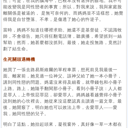
性；可是，在我的腦海中，已根本沒有選擇的餘地。我不可
能改變我是同性戀者的事實；所以，對我來說，我與家庭脫
離關係是被逼的， 是無可奈何的。而媽媽並不這樣想，她覺
得我是自甘墮落、不孝，是傷透了她心的忤逆子。
當時，媽媽不知道往哪裡求助。她還不是基督徒，不認識牧
師，不會禱告。她只得狂翻電話簿，聽廣播，希望抓到一絲
幫助；然而，她甚麼都沒抓到。最後，她走投無路，竟然計
劃了結生命。
生死關頭遇轉機
她買了一張去路易斯維爾的單程車票，想死前見我最後一
面。離家前，她見過一位神父。該神父給了她一本小冊子，
講到同性戀的問題。媽還沒來得及細看，就帶錢包和小冊子
上路。路上，她隨手翻閱那小冊子。看到小冊子說：人人都
是罪人，上帝恨惡罪惡，卻愛罪人。媽媽越看越覺得小冊子
說到她的心坎裡去。她從來沒這麼認真去讀過一篇文章。最
後，她開竅了，明白她也可以效法上帝，去愛罪人——愛
我，她同性戀的兒子。
明白了這點，她抬起頭來，凝視窗外，真好像一草一木都在