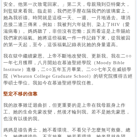
安全。他第一次致電回家。」第二天，母親飛到亞特蘭大，
到監獄來看我。臨走前，我們把手壓在隔我們的玻璃窗上，
她為我祈禱。時間就是這樣一天、一週、一月地過去。壞消
息接二連三傳來，例如：我被判六年徒刑、染上了HIV（愛
滋病毒）。媽媽聽了，非但沒有悲慟；反而看這是上帝賜給
我們家的福氣。她將這些福氣一件一件記錄下來，從我被囚
的第一天起，至今，這張福氣記錄表比她的身量還高。
我在獄中繼續蒙恩。上帝不斷地改變我、更新我。我在二○○
一年七月獲釋，八月開始在慕迪聖經學院（Moody Bible
Institute）進修，二○○五年五月畢業。二○○七年又在威頓學
院（Wheaton College Graduate School）的研究院獲得古經
學碩士學位。我如今在慕迪聖經學院任教。
堅定不移的信靠
我的故事雖迂迴曲折，但更重要的是上帝在我母親身上作
工。她的生命先蒙改變，然後才輪到我。若不是她先蒙恩，
也沒有以後的我。
媽媽是禱告勇士，她不看環境、不看兒子怎麼無可救藥。總
之，她繼續禱告，不言放棄。她若看環境，她老早就失望