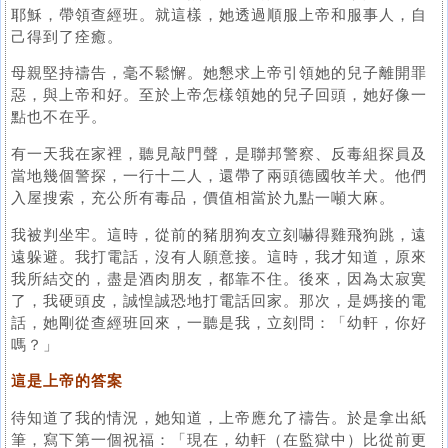
耶穌，帶領查經班。就這樣，她透過順服上帝和服事人，自
己得到了痊癒。
母親堅持禱告，毫不鬆懈。她懇求上帝引領她的兒子離開罪
惡，與上帝和好。至於上帝怎樣領她的兒子回頭，她好像一
點也不在乎。
有一天我在家裡，聽見敲門聲，是聯邦警察、反毒組探員及
當地幾個警探，一行十二人，還帶了兩頭德國牧羊犬。他們
入屋搜索，充公所有毒品，價值相當於九點一噸大麻。
我被判坐牢。這時，從前的豬朋狗友立刻嚇得雞飛狗跳，遠
遠躲避。我打電話，沒有人願意接。這時，我才知道，原來
我所結交的，盡是酒肉朋友，都靠不住。後來，因為太寂寞
了，我硬頭皮，誠惶誠恐地打電話回家。那次，是媽接的電
話，她剛從查經班回來，一聽是我，立刻問：「幼軒，你好
嗎？」
這是上帝的答案
待知道了我的情況，她知道，上帝應允了禱告。於是拿出紙
筆，寫下第一個祝福：「現在，幼軒（在監獄中）比從前更