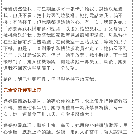
母親仍然愛我，每星期至少寄一張卡片給我，說她永遠愛
我，但我不看，把卡片丟到垃圾桶。她打電話給我，我不
接；有時接了，但說話都傷透她的心。有一次，我警告她：
「妳要再跟我講耶穌和聖經，以後別指望見我。」父母買了
飛機票送給我，邀請我回家歡度感恩節和聖誕節。母親特地
在聖誕節前夕往機場跑，在候機室一直站張望，等她的兒子
下機。但是，一直到乘客和機艙服務員都走了，她仍看不到
兒子，只好黯然返家。但是，她不放棄，幾小時後，下一班
飛機到了，她又往機場跑，如是者她一再失望。最後，她知
道我不回家過聖誕節了，十分失望。
是的，我已無藥可救，但母親堅持不放棄我。
完全交託仰望上帝
媽媽繼續為我禱告，她專心仰賴上帝，求上帝施行神蹟救我
回轉。整整七個年頭，她每逢禮拜一為我禁食祈禱。有一
次，她一連禁食了卅九天。母愛多麼偉大！
媽媽熱愛真理，順服上帝。每天，她用幾小時研讀聖經，用
心琢磨，默想上帝的話。然後，走到人群當中，領人認識主