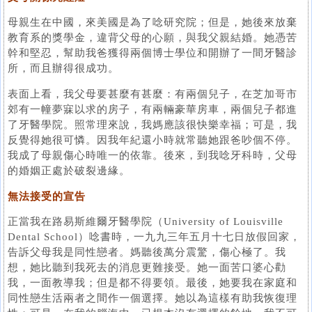
母親生在中國，來美國是為了唸研究院；但是，她後來放棄
教育系的獎學金，違背父母的心願，與我父親結婚。她憑苦
幹和堅忍，幫助我爸獲得兩個博士學位和開辦了一間牙醫診
所，而且辦得很成功。
表面上看，我父母要甚麼有甚麼：有兩個兒子，在芝加哥市
郊有一幢夢寐以求的房子，有兩輛豪華房車，兩個兒子都進
了牙醫學院。照常理來說，我媽應該很快樂幸福；可是，我
反覺得她很可憐。因我年紀還小時就常聽她跟爸吵個不停。
我成了母親傷心時唯一的依靠。後來，到我唸牙科時，父母
的婚姻正處於破裂邊緣。
無法接受的宣告
正當我在路易斯維爾牙醫學院（University of Louisville
Dental School）唸書時，一九九三年五月十七日放假回家，
告訴父母我是同性戀者。媽聽後萬分震驚，傷心極了。我
想，她比聽到我死去的消息更難接受。她一面苦口婆心勸
我，一面教導我；但是都不得要領。最後，她要我在家庭和
同性戀生活兩者之間作一個選擇。她以為這樣有助我恢復理