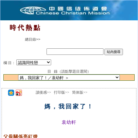
時 代 熱 點
總目錄>>
欄 目：
目 錄（請點擊題目選閱）
讀後感>>
打印版>>
简体版>>
媽，我回家了！
袁幼軒
父母關係亮紅燈