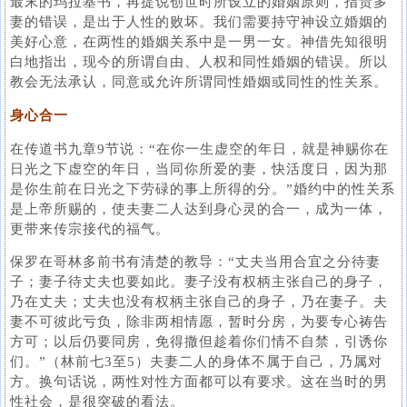
最末的玛拉基书，再提说创世时所设立的婚姻原则，指责多
妻的错误，是出于人性的败坏。我们需要持守神设立婚姻的
美好心意，在两性的婚姻关系中是一男一女。神借先知很明
白地指出，现今的所谓自由、人权和同性婚姻的错误。所以
教会无法承认，同意或允许所谓同性婚姻或同性的性关系。
身心合一
在传道书九章9节说：“在你一生虚空的年日，就是神赐你在
日光之下虚空的年日，当同你所爱的妻，快活度日，因为那
是你生前在日光之下劳碌的事上所得的分。”婚约中的性关系
是上帝所赐的，使夫妻二人达到身心灵的合一，成为一体，
更带来传宗接代的福气。
保罗在哥林多前书有清楚的教导：“丈夫当用合宜之分待妻
子；妻子待丈夫也要如此。妻子没有权柄主张自己的身子，
乃在丈夫；丈夫也没有权柄主张自己的身子，乃在妻子。夫
妻不可彼此亏负，除非两相情愿，暂时分房，为要专心祷告
方可；以后仍要同房，免得撒但趁着你们情不自禁，引诱你
们。”（林前七3至5）夫妻二人的身体不属于自己，乃属对
方。换句话说，两性对性方面都可以有要求。这在当时的男
性社会，是很突破的看法。