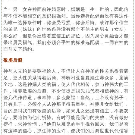
当一男一女在神面前许婚愿时，婚姻是一生一世的，因此信
与不信不能相交的意识很强烈。当你选择配偶而没有将这作
为唯一选择条件时，你会受亏损，你会后悔。或许那个信主
的弟兄（姊妹）的世俗条件没有那个不信主的男友（女友）
那么好，但是你应该看重信主的那位，因为身心灵融合才能
带出属灵福气。我们必须合乎神的标准选配偶，一同在神的
面前立下婚约。
敬虔后裔
神与人立约是要赐福给人，不但让人在神圣的性关系得着满
足，更从性关系得着后裔。神吩咐亚当夏娃生养众多，遍满
全地，这是神赐人类的福，使人代代相传，参与神伟大的工
作，培养敬虔的后裔。不少信徒是祖先几代都相信神的，有
些几代作传道，事奉神，多么蒙福！当然，上帝没有孙子，
只有儿子，必须个人从神那里得着重生。神赐儿女给我们，
目的是叫我们有敬虔的后裔，如果儿女还没有信主，不要灰
心，要迫切为他们祈祷。有时可能是我们的失败，没有做好
榜样，求神怜悯，把他们从魔鬼的手里挽救回来。我们是否
有这样的信心，抓住神的应许，使我们的后裔世世代代信靠