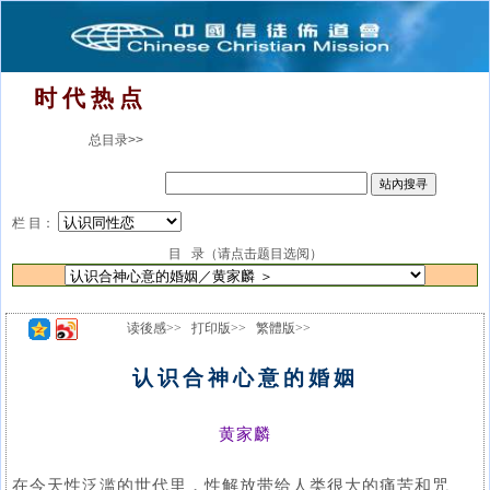
时 代 热 点
总目录>>
栏 目：
目 录（请点击题目选阅）
读後感>>
打印版>>
繁體版>>
认识合神心意的婚姻
黄家麟
在今天性泛滥的世代里，性解放带给人类很大的痛苦和咒