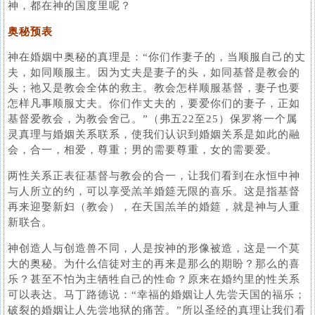
神，都在神的国度里呢？
奥秘预表
神在婚姻中奥秘的真理是：“你们作妻子的，当顺服自己的丈
夫，如同顺服主。因为丈夫是妻子的头，如同基督是教会的
头；祂又是教会全体的救主。教会怎样顺服基督，妻子也要
怎样凡事顺服丈夫。你们作丈夫的，要爱你们的妻子，正如
基督爱教会，为教会舍己。”（弗五22至25）保罗将一个属
灵真理与婚姻关系联系，使我们认识到婚姻关系是如此的融
会，合一，相爱，尊重；男的需要尊重，女的需要爱。
两性关系正表征基督与教会的合一，让我们看到在永恒中神
与人所立的约，可以享受羔羊婚筵无限的喜乐。这是指基督
再来迎娶新妇（教会），在天国羔羊的婚筵，就是神与人重
新联合。
神创造人与创造兽不同，人是按神的形像被造，这是一个莫
大的奥秘。为什么信徒对主的再来是那么的期盼？那么的喜
乐？甚至不怕为主牺牲自己的性命？原来在婚约里的性关系
可以表达。马丁路德说：“幸福的婚姻让人先尝天国的福乐；
破裂的婚姻让人先尝地狱的痛苦。”所以圣经的真理让我们看