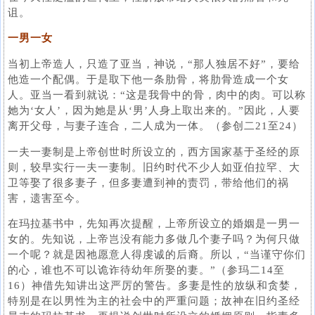
诅。
一男一女
当初上帝造人，只造了亚当，神说，“那人独居不好”，要给
他造一个配偶。于是取下他一条肋骨，将肋骨造成一个女
人。亚当一看到就说：“这是我骨中的骨，肉中的肉。可以称
她为‘女人’，因为她是从‘男’人身上取出来的。”因此，人要
离开父母，与妻子连合，二人成为一体。（参创二21至24）
一夫一妻制是上帝创世时所设立的，西方国家基于圣经的原
则，较早实行一夫一妻制。旧约时代不少人如亚伯拉罕、大
卫等娶了很多妻子，但多妻遭到神的责罚，带给他们的祸
害，遗害至今。
在玛拉基书中，先知再次提醒，上帝所设立的婚姻是一男一
女的。先知说，上帝岂没有能力多做几个妻子吗？为何只做
一个呢？就是因祂愿意人得虔诚的后裔。所以，“当谨守你们
的心，谁也不可以诡诈待幼年所娶的妻。”（参玛二14至
16）神借先知讲出这严厉的警告。多妻是性的放纵和贪婪，
特别是在以男性为主的社会中的严重问题；故神在旧约圣经