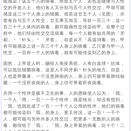
能感染了该五个人的病毒。而那五个人，若也是随便与人性
交的开放人士，他们各人又分别与五个人性交过，甲就可能
感染这三十个人身上的细菌。假若这廿五个人（见图），亦
曾各自与五个人性交，廿五乘五加五，等於一百三十，这一
百三十个人体内的病毒，都可能藉性交传染给甲。在整个过
程中，他们经由性交交流病毒，每一个人都有如共用的「牙
刷」丶「针头」丶「牙签」，却是从不「高温消毒」的。甲
有可能感染上述一百三十个人身上的病毒，乙只要与甲一人
性交，一百卅一个人的病毒，就有可能传染到乙的身上。
固然，上帝造人时，赐给人免疫系统。人有白血球丶抗体，
可以抵抗细菌病毒。这是人不同牙刷丶针头的地方。但是，
人也是带菌者。一个没患肺病的人，身上仍可能带着肺结核
菌；一个没肝炎病的人，身上仍可带着肝炎病毒。
共用一个性伴是极不卫生的事。人的愚昧使人以为，「我」
一个人「用」一百丶一千个性伴，很是快乐；却没有想到，
「我」也因此成了一百丶一千个人公用的性伴，他们的病毒
都可能传染到「我」的身上。更又何况，这一百丶一千个
人，都可能与另外许多人性交过，把更多丶无数的人的病
毒，都传给了「我」，「我」身上带着的病毒，比十个丶二