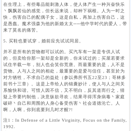
在生理上，有些毒品能刺激人体，使人体产生一种兴奋快乐
丶飘飘若仙的感觉，但长远来说，却种下祸根。人为一时之
快，伤害自己的配偶子女，这是自私，再加上伤害自己，这
是愚蠢。魔术强森为他的新婚太太──他中学时代的爱人，带
来了莫名的痛苦。
5. 买鞋也要试穿，婚前应先试试同居。
并不是所有的货物都可以试的。买汽车有一架是专供人试
的，但卖给你那一架却是全新的，你未试过的；买屋若要求
试住半载一年，别人也会笑你荒唐。而最重要的是，人不是
货物。人与人之间的相处，最重要的是爱与信任，甚至於为
对方牺牲，不求自己的益处（参以弗所书五22至23；哥林多
前书十三章）。这是上帝给人的锦囊妙计，使人与人之间关
系愉快和谐。可惜人因不信，又不明白，反其道而行之，猜
疑上帝要约制他，决意纵欲寻欢，结果寻得浑身病毒丶家庭
破碎丶自己和周围的人身心备受伤害丶社会道德沦亡。人
啊，人啊，你到底要到几时才醒?!
注1：In Defense of a Little Virginity, Focus on the Family,
1992.