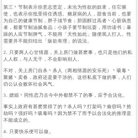
第三丶节制表示你意志坚定，未沦为性欲的奴隶，任它驱
使，也表示你抵受得住诱惑。糖尿病的人，甜食当前，也要
为自己的健康节制，胖子须节食；胆固醇过高者丶心脏病患
者，都要节制油腻食品；小孩子要节制玩耍，用功读书；暴
躁的人应节制脾气，不能用「天性如此」随便駡人打人。性
需要并不能归结出「纵欲有理」的说法。
2. 只要两人心甘情愿，关上房门做甚麽事，也只是他们的私
人人权，与人无干，不会影响别人。
不对，关上房门自杀丶杀人（两相情愿的安乐死）丶吸毒丶
聚赌丶卖春，政府还是要干涉的。这些私底下做的事，人们
仍公认会败坏社会风气。
3. 嫖娼丶同性恋乃古今中外都禁不了的事，应予合法化。
事实上政府有甚麽禁得了的？杀人吗？打架吗？偷窃吗？抢
劫吗？强奸吗？吸毒吗？因为禁不了而予以合法化的推理是
不能成立的。
4. 只要快乐便可以做。