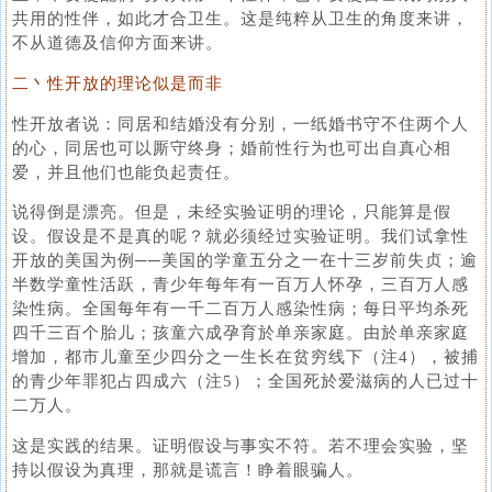
共用的性伴，如此才合卫生。这是纯粹从卫生的角度来讲，
不从道德及信仰方面来讲。
二丶性开放的理论似是而非
性开放者说：同居和结婚没有分别，一纸婚书守不住两个人
的心，同居也可以厮守终身；婚前性行为也可出自真心相
爱，并且他们也能负起责任。
说得倒是漂亮。但是，未经实验证明的理论，只能算是假
设。假设是不是真的呢？就必须经过实验证明。我们试拿性
开放的美国为例──美国的学童五分之一在十三岁前失贞；逾
半数学童性活跃，青少年每年有一百万人怀孕，三百万人感
染性病。全国每年有一千二百万人感染性病；每日平均杀死
四千三百个胎儿；孩童六成孕育於单亲家庭。由於单亲家庭
增加，都市儿童至少四分之一生长在贫穷线下（注4），被捕
的青少年罪犯占四成六（注5）；全国死於爱滋病的人已过十
二万人。
这是实践的结果。证明假设与事实不符。若不理会实验，坚
持以假设为真理，那就是谎言！睁着眼骗人。