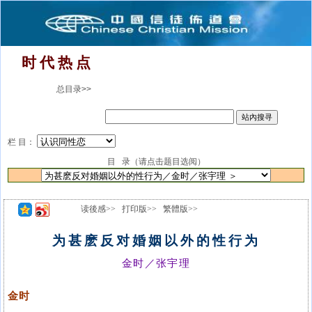
时 代 热 点
总目录>>
栏 目：
目 录（请点击题目选阅）
读後感>>
打印版>>
繁體版>>
为甚麽反对婚姻以外的性行为
金时／张宇理
金时