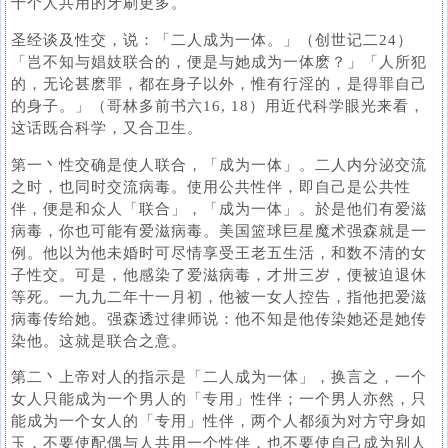
十个人共用的牙刷更多。
圣经谈及性交，说：「二人成为一体。」（创世记二24）
「岂不知与娼妓联合的，便是与她成为一体麽？」「人所犯
的，无论甚麽罪，都在身子以外，惟有行淫的，是得罪自己
的身子。」（哥林多前书六16, 18）用近代科学眼光来看，
这话既合科学，又合卫生。
第一丶性交确是使人联合，「成为一体」。二人内分泌交流
之时，也同时交流病毒。使用公共性伴，即自己是公共性
伴，便是和众人「联合」，「成为一体」。於是他们有爱滋
病毒，你也可能有爱滋病毒。美国篮球巨星魔术强森就是一
例。他以为他未婚时可尽情享受王老五生活，和数不清的女
子性交。可是，他感染了爱滋病毒，才卅三岁，便被迫退休
等死。一九九二年十一月初，他被一女人控告，指他把爱滋
病毒传给她。强森透过律师说：他不知是他传染她还是她传
染他。这就是联合之意。
第二丶上帝对人的指示是「二人成为一体」，换言之，一个
女人只能成为一个男人的「专用」性伴；一个男人亦然，只
能成为一个女人的「专用」性伴，两个人都须为对方守身如
玉，不要使配偶与人共用一个性伴，也不要使自己成为别人