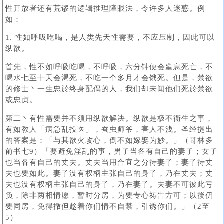
性开放者还有荒谬的逻辑推理障眼法，令许多人迷惑。例
如：
1. 性如呼吸吃喝，是人类先天性需要，不应压制，因此可以
纵欲。
首先，性不如呼吸吃喝，不呼吸，六分钟便会窒息死亡，不
喝水七至十天会渴死，不吃一个多月才会饿死。但是，禁欲
的修士丶一生忠於终身配偶的人，我们却未闻他们死於禁欲
或忠贞。
第二丶有性需要并不须用纵欲解决。纵欲是极不衞生之事，
有如教人「病急乱投医」，蚕虫师爷，害人不浅。圣经提出
的答案是：「与其欲火攻心，倒不如嫁娶为妙。」（哥林多
前书七9）「要避免淫乱的事，男子当各有自己的妻子；女子
也当各有自己的丈夫。丈夫当用合宜之分待妻子；妻子待丈
夫也要如此。妻子没有权柄主张自己的身子，乃在丈夫；丈
夫也没有权柄主张自己的身子，乃在妻子。夫妻不可彼此亏
负，除非两相情愿，暂时分房，为要专心祷告方可；以後仍
要同房，免得撒但趁着你们情不自禁，引诱你们。」（2至
5）