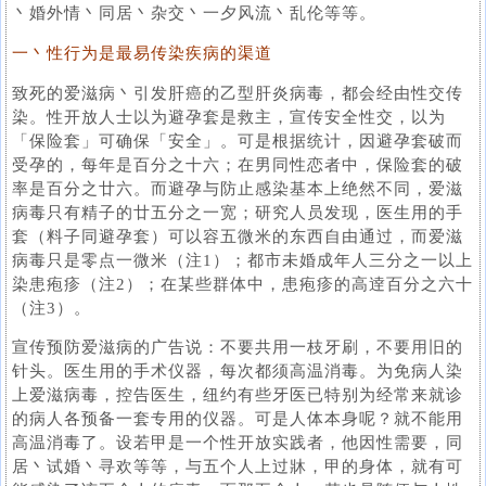
丶婚外情丶同居丶杂交丶一夕风流丶乱伦等等。
一丶性行为是最易传染疾病的渠道
致死的爱滋病丶引发肝癌的乙型肝炎病毒，都会经由性交传
染。性开放人士以为避孕套是救主，宣传安全性交，以为
「保险套」可确保「安全」。可是根据统计，因避孕套破而
受孕的，每年是百分之十六；在男同性恋者中，保险套的破
率是百分之廿六。而避孕与防止感染基本上绝然不同，爱滋
病毒只有精子的廿五分之一宽；研究人员发现，医生用的手
套（料子同避孕套）可以容五微米的东西自由通过，而爱滋
病毒只是零点一微米（注1）；都市未婚成年人三分之一以上
染患疱疹（注2）；在某些群体中，患疱疹的高逹百分之六十
（注3）。
宣传预防爱滋病的广告说：不要共用一枝牙刷，不要用旧的
针头。医生用的手术仪器，每次都须高温消毒。为免病人染
上爱滋病毒，控告医生，纽约有些牙医已特别为经常来就诊
的病人各预备一套专用的仪器。可是人体本身呢？就不能用
高温消毒了。设若甲是一个性开放实践者，他因性需要，同
居丶试婚丶寻欢等等，与五个人上过牀，甲的身体，就有可