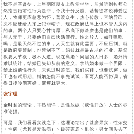
我不是基督徒，上星期随朋友上教堂坐坐，居然听到牧师公
然指责婚前性行为是罪，令我十分反感。基督徒常说神爱世
人，牧师更应慈悲为怀，普渡众生，热心传教，容纳异己，
决不应硬给人扣上犯罪帽子。现在政府法津上也不管人房内
的事。两个人只要心甘情愿，私底下做甚麽也是他们的事，
与人无干，只要他们自己快活便行。性之於人，如呼吸吃
喝，是最天然不过的事，人天生就有此需要，不应压制。就
是政府要禁制，也禁制不了，娼妓就是最古老的行业。基督
教要人节欲，极不人道。现在离婚丶同居的人日多，婚外情
难以统计，结婚已失却从前的意义。拿结婚来做一个界限，
禁止婚前性行为，未免过时落伍。我们买鞋，也要试穿，做
工也有试用期。婚姻怎能不事先试试，看两人能否协调，省
得日後吵闹离婚，麻烦就更大。
张宇理
金时君的理论，耳熟能详，是性放纵（或性开放）人士的标
准论据。
可是，我们看看实践之下，这理论结出了甚麽果实：性杂交
丶性病（尤其是爱滋病）丶破碎家庭丶乱伦丶男女间失去了