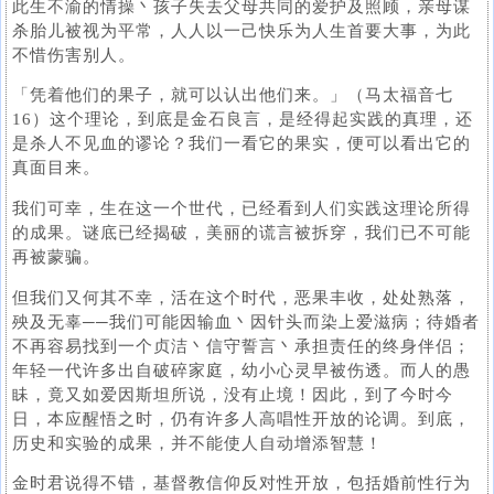
此生不渝的情操丶孩子失去父母共同的爱护及照顾，亲母谋
杀胎儿被视为平常，人人以一己快乐为人生首要大事，为此
不惜伤害别人。
「凭着他们的果子，就可以认出他们来。」（马太福音七
16）这个理论，到底是金石良言，是经得起实践的真理，还
是杀人不见血的谬论？我们一看它的果实，便可以看出它的
真面目来。
我们可幸，生在这一个世代，已经看到人们实践这理论所得
的成果。谜底已经揭破，美丽的谎言被拆穿，我们已不可能
再被蒙骗。
但我们又何其不幸，活在这个时代，恶果丰收，处处熟落，
殃及无辜──我们可能因输血丶因针头而染上爱滋病；待婚者
不再容易找到一个贞洁丶信守誓言丶承担责任的终身伴侣；
年轻一代许多出自破碎家庭，幼小心灵早被伤透。而人的愚
眛，竟又如爱因斯坦所说，没有止境！因此，到了今时今
日，本应醒悟之时，仍有许多人高唱性开放的论调。到底，
历史和实验的成果，并不能使人自动增添智慧！
金时君说得不错，基督教信仰反对性开放，包括婚前性行为