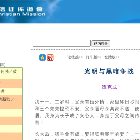
读後感>>
打印版>>
繁體版>>
选阅）
光明与黑暗争战
／何强／黄
君
谭克成
宇理
的新歌／一
我十一、二岁时，父亲有婚外情，家里终日吵闹
和三个弟弟惶恐不安。父亲逼母亲离家不遂，便
居。我身为长子成了夹心人，奔走于父母之间传
害！
长大后，我学业有成，娶得聪明能干的妻子，一
君