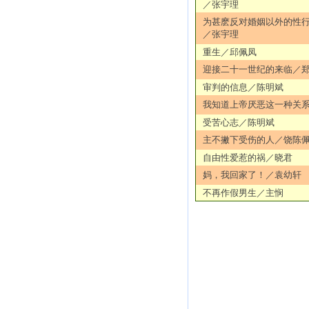
／张宇理
为甚麽反对婚姻以外的性
／张宇理
重生／邱佩凤
迎接二十一世纪的来临／
审判的信息／陈明斌
我知道上帝厌恶这一种关
受苦心志／陈明斌
主不撇下受伤的人／饶陈
自由性爱惹的祸／晓君
妈，我回家了！／袁幼轩
不再作假男生／主悯