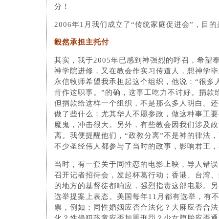
分！
2006年1月我们成立了“传统家庭促进会”​​，
毅然承担主托付
其实，我于2005年已感到神强烈的呼召，希望
神学院进修，又在教会作实习传道人，想神学毕
永信牧师希望我承担起这个组织，他说：“很多
肯作这职事。”的确，这事工吃力​​不讨好。捐
但捐款给这样一个组织，不是那么多人明白。还
做了些什么；尤其华人不愿参政，做这种事工要
魔鬼，冲击很大。另外，有些教会因我们涉及政
离。我便提醒他们，“政教分离”不是神的律法
不少圣经伟人都参与了当时的政事，影响君王，
当时，有一套关于同性恋的电影上映，导人错误
召开记者招待会，发起杯葛行动；香港、台湾、
的地方的基督徒都响应，强烈指责这部电影。另
选举提案上表态。美国每年11月都有选举，有
票，例如：同性婚姻应否合法化？大麻应否合法
化？性侵犯孩童应否加重刑罚？少女堕胎应否通