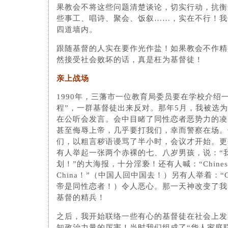
果教会不将这些问题清楚谈论，切实行动，抗衡
些事工、唱诗、聚会、饭叙……，实在不行！我
四道墙内。
跟随基督的人实在要作光作盐！如果教会不作精
然接受社会败坏的话，真是枉为基督徒！
亲上战场
1990年，三藩市一位教育局委员要在学校介绍
程”，一群基督徒出来反对。那年5月，我被选
在公听会发言。会中目睹了同性恋者恶势力的凌
甚至侮辱上帝，几乎要打我们，幸而警察在场。
们，以粗言秽语谩骂了半小时，会议才开始。更
有人举起一张两个赤裸的七、八岁男孩，说：“
划！”的大海报，十分淫亵！还有人喊：“Chinese, g
China！”（中国人回中国去！）另有人举着：“God
帝是同性恋者！）令人恶心。那一天神改变了我
基督的精兵！
之后，我开始联络一些有心的基督徒在社会上发
知政治力量的厉害！当时我们组成了“华人家庭