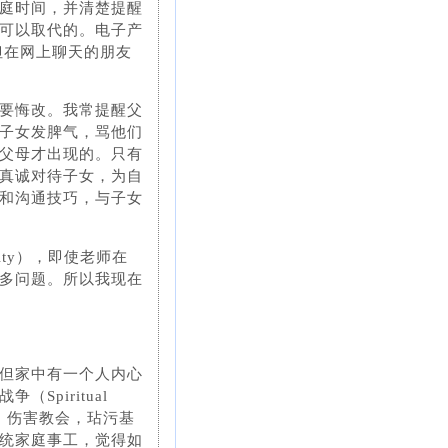
庭时间，并清楚提醒
可以取代的。电子产
，但在网上聊天的朋友
要悔改。我常提醒父
子女发脾气，骂他们
父母才出现的。只有
真诚对待子女，为自
和沟通技巧，与子女
rity），即使老师在
多问题。所以我现在
但家中有一个人内心
piritual
庭，伤害教会，玷污基
统家庭事工，觉得如