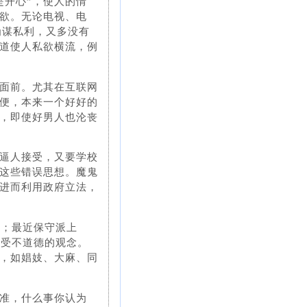
是开心”，使人的情
欲。无论电视、电
为谋私利，又多没有
道使人私欲横流，例
面前。尤其在互联网
便，本来一个好好的
，即使好男人也沦丧
逼人接受，又要学校
这些错误思想。魔鬼
进而利用政府立法，
岁；最近保守派上
接受不道德的观念。
，如娼妓、大麻、同
准，什么事你认为