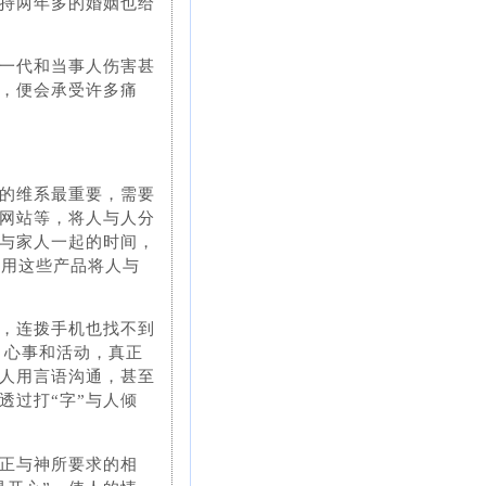
持两年多的婚姻也给
一代和当事人伤害甚
，便会承受许多痛
的维系最重要，需要
社交网站等，将人与人分
与家人一起的时间，
就利用这些产品将人与
接触，连拨手机也找不到
法、心事和活动，真正
与人用言语沟通，甚至
透过打“字”与人倾
正与神所要求的相