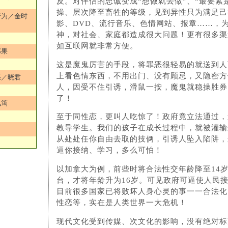
反。对伴侣的忠诚变成“想做就去做”、“最要紧
操、层次降至畜牲的等级，见到异性只为满足己
行为／金时
影、DVD、流行音乐、色情网站、报章……，
神，对社会、家庭都造成很大问题！更有很多渠
如互联网就非常方便。
郑果
这是魔鬼厉害的手段，将罪恶很轻易的就送到人
上看色情东西，不用出门、没有顾忌，又隐密方
系／晓君
人，因受不住引诱，滑鼠一按，魔鬼就稳操胜券
了！
佩筠
至于同性恋，更叫人吃惊了！政府竟立法通过，
教导学生。我们的孩子在成长过程中，就被灌输
从处处任你自由去取的技俩，引诱人坠入陷阱，
逼你接纳、学习，多么可怕！
以加拿大为例，前些时将合法性交年龄降至14
台，才将年龄升为16岁。可见政府可逼使人民
目前很多国家已将败坏人身心灵的事一一合法化
性恋等，实在是人类世界一大危机！
现代文化受到传媒、次文化的影响，没有绝对标