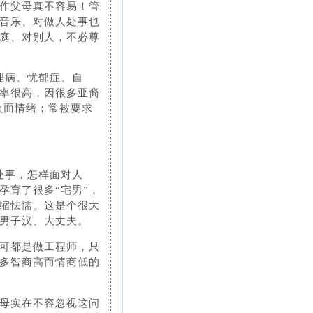
作父母真不容易！管
音乐、对做人处事也
庭、对别人，不必尊
理病、忧郁症、自
很高，因很​​多亚裔
负面情绪；常被要求
处事，怎样面对人
孕育了很多“宅男”，
缩怯懦。这是个很大
男子汉、大丈夫。
可都是做工程师，只
多智商高而情商低的
母实在不容忽视这问