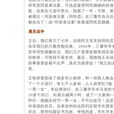
府草拟同居者法案，可说是接受同性婚姻的前身
案，也曾在大选中胜出，阻截了一年；可惜，第
被通过！同居者法案（同性恋）在三藩市合法后
都合法了！由“同居者法案”发展成同性恋婚姻。
属灵战争
之后，我们努力了七年，后因民主党支持同性恋
实非我们的力量所能抗衡。 2004年，三藩市
宣布同性婚姻合法。我们几个基督徒都觉得应该
些牧师，可惜得不着支持。最后，我致电王永信
的事基督徒都不出声，真枉为基督徒！”我立刻
策。
王牧师更联络了很多华人牧师，和一些西人教会
了一个大游行，有七千人参加，人人身穿红T恤
一男一女”，举起牌游行。在三藩市车水马龙的
20多个街口，站着示威两小时，成了一大新闻─
呼吁：婚姻应持守一男一女，不可以改写！这是
对美国的宣言。后来加州的法院判定那市长擅发
非法，那些结婚证书无效。奇怪的是，市长并未