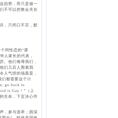
这趋势，而只是做一
们不可以把教会关在
兵，只闭口不言，默
一个同性恋的“课
为华人家长的代表，
厉。他们侮辱我们，
他们几百人围着我
令人气愤的场面是，
我们都需要这个计
o back to
 is Gay！”（上
的生命，下定决心作
声，参与选举；因深
联盟会”，时值美国政