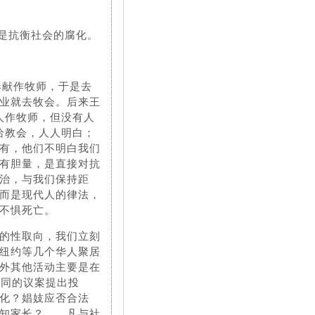
目的是抗衡社会的腐化。
奉献作牧师，于是去
业就去牧会。后来王
人作牧师，但没有人
款给教会，人人明白；
有，他们不明白我们
有胆量，是直接对抗
治，与我们保持距
，而是现代人的律法，
不惧死亡。
的性取向，我们立刻
纽约等几个华人聚居
外其他活动主要是在
不同的议案提出投
化？娼妓应否合法
知家长？……凡与社