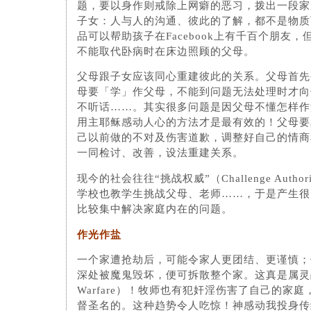
题，要以身作则戒除上网癖的恶习，拨出一段家
子女：人与人的沟通、彼此的了解，都不是物质
品可以帮助孩子在Facebook上有千百个朋友
不能取代卧病时在床边照顾的父母。
父母跟子女应该同心重建彼此的关系。父母首先
母要「学」作父母，不能到问题无法处理时才向
不听话……。其实很多问题是因父母不懂怎样作
用主耶稣感动人心的方法才是最有效的！父母要
己以前做的不对及伤害道歉，调整好自己的情商
一同检讨、改善，设法重建关系。
现今的社会往往“挑战权威”（Challenge Autho
学校也教学生挑战父母、老师……，于是产生很
比较集中解决家庭内在的问题。
作光作盐
一个家遭抢劫后，可能令家人更团结、更谨慎；
深处被魔鬼毁坏，便可拆散整个家。这真是属灵战争（S
Warfare）！牧师也有犯奸淫伤害了自己的家
督圣名的。这种趋势令人吃惊！神感动我投身传