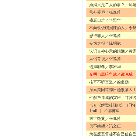
婚姻只是二人的事？／邱
营外受辱／张逸萍
盛衰自辨／李雅华
不向铁饭碗屈膝的人／余
恩待罪人／张逸萍
妄为之报／陈明斌
认识合神心意的婚姻／黄
风俗背後／张逸萍
选择耶稣／李雅华
光明与黑暗争战／谭克成 
掩耳不听真道／徐道励
探索美国道德日趋败落因
性解放造成的灾难／甘雅
书介《解毒後现代》（The De
Truth ）／编辑室
末世徵兆／张逸萍
仍不绝望／冯文庄
为甚麽基督徒不自己信自