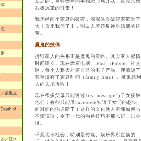
发之际，岂料妻与同事相恋而离开我，这段只维
清萍
我极沉重的打击！
我历经两个家庭的破碎，深深体会破碎家庭对下
大！后来我信了主，明白人若违反神对婚姻的约
铭志
苦。
魔鬼的技俩
家麟
拆毁家人的关系正是魔鬼的策略。其实家人感情
时间建立。现在因着电脑、iPad、iPhone、
隔，每个人整天对着自己的电子产品，便缩短了
甚至没有了家庭时间（family time）。魔鬼
＞
人的关系拆散！
由／盖世立
现在很多父母只能透过Text message与子女
各
他们；有些只能借Facebook知道子女们的想
ath of
面对面的沟通断了！这样的文化使人不懂如​​何
不懂说话，令下一代的沟通技巧不那么好，只会
谈。
环观现今社会，特别是传媒、娱乐界所宣扬的，
己的／江水