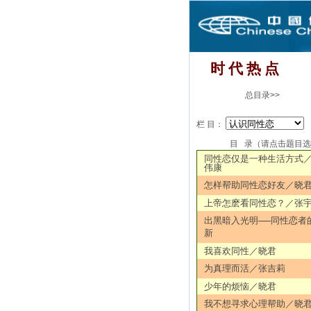
时 代 热 点
总目录>>
栏 目：
目 录（请点击题目
同性恋仅是一种生活方式
伟康
怎样帮助同性恋好友／晓
上帝怎麽看同性恋？／张
出黑暗入光明──同性恋者
新
我喜欢同性／晓君
为真理而活／张吉莉
少年的烦恼／晓君
我不想寻求心理帮助／晓