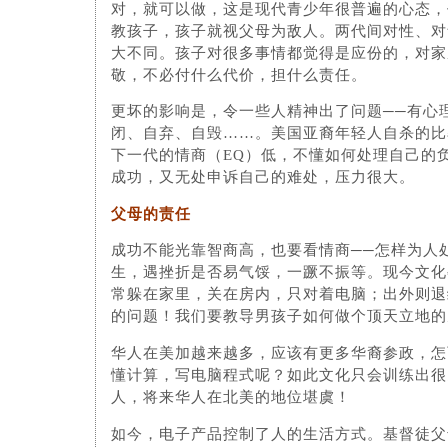
对，就可以做，这是现代青少年很普遍的心态，
教孩子，孩子就视父母为敌人。两代间对性、对
大不同。孩子对很多事情都觉得是应份的，对家
敬，不必付什么代价，担什么责任。
更坏的影响是，令一些人精神出了问题──有心
闭、自弃、自毁……。美国亚裔年轻人自杀的比率
下一代的情商（EQ）低，不懂如何处理自己的
成功，又无处申诉自己的难处，压力很大。
父母的责任
成功不能光靠智商高，也要看情商──怎样为人
生，遇挫折是否易气馁，一蹶不振等。现今文化
常躲在家里，关在房内，只对着电脑；出外则退
的问题！我们要教导男孩子如何做个顶天立地的
华人在美加越来越多，应该有更多华裔参政，怎
懂计算，写电脑程式呢？如此文化只会训练出很
人，将来华人在北美的地位堪虞！
如今，电子产品控制了人的生活方式。基督徒父