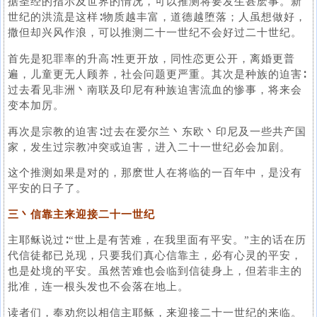
据圣经的指示及世界的情况，可以推测将要发生甚麽事。新
世纪的洪流是这样∶物质越丰富，道德越堕落；人虽想做好，
撒但却兴风作浪，可以推测二十一世纪不会好过二十世纪。
首先是犯罪率的升高∶性更开放，同性恋更公开，离婚更普
遍，儿童更无人顾养，社会问题更严重。其次是种族的迫害∶
过去看见非洲丶南联及印尼有种族迫害流血的惨事，将来会
变本加厉。
再次是宗教的迫害∶过去在爱尔兰丶东欧丶印尼及一些共产国
家，发生过宗教冲突或迫害，进入二十一世纪必会加剧。
这个推测如果是对的，那麽世人在将临的一百年中，是没有
平安的日子了。
三丶信靠主来迎接二十一世纪
主耶稣说过∶“世上是有苦难，在我里面有平安。”主的话在历
代信徒都已兑现，只要我们真心信靠主，必有心灵的平安，
也是处境的平安。虽然苦难也会临到信徒身上，但若非主的
批准，连一根头发也不会落在地上。
读者们，奉劝您以相信主耶稣，来迎接二十一世纪的来临。