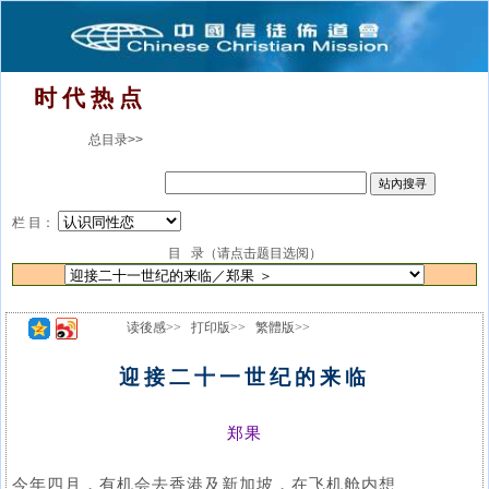
时 代 热 点
总目录>>
栏 目：
目 录（请点击题目选阅）
读後感>>
打印版>>
繁體版>>
迎接二十一世纪的来临
郑果
今年四月，有机会去香港及新加坡，在飞机舱内想