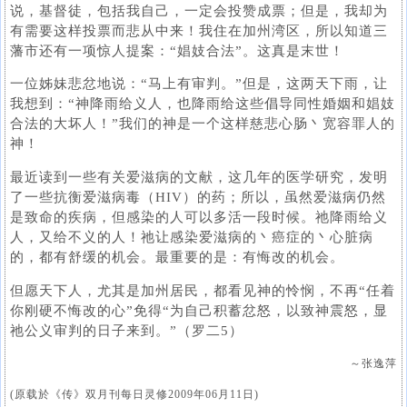
说，基督徒，包括我自己，一定会投赞成票；但是，我却为
有需要这样投票而悲从中来！我住在加州湾区，所以知道三
藩市还有一项惊人提案：“娼妓合法”。这真是末世！
一位姊妹悲忿地说：“马上有审判。”但是，这两天下雨，让
我想到：“神降雨给义人，也降雨给这些倡导同性婚姻和娼妓
合法的大坏人！”我们的神是一个这样慈悲心肠丶宽容罪人的
神！
最近读到一些有关爱滋病的文献，这几年的医学研究，发明
了一些抗衡爱滋病毒（HIV）的药；所以，虽然爱滋病仍然
是致命的疾病，但感染的人可以多活一段时候。祂降雨给义
人，又给不义的人！祂让感染爱滋病的丶癌症的丶心脏病
的，都有舒缓的机会。最重要的是：有悔改的机会。
但愿天下人，尤其是加州居民，都看见神的怜悯，不再“任着
你刚硬不悔改的心”免得“为自己积蓄忿怒，以致神震怒，显
祂公义审判的日子来到。”（罗二5）
～张逸萍
(原载於《传》双月刊每日灵修2009年06月11日)