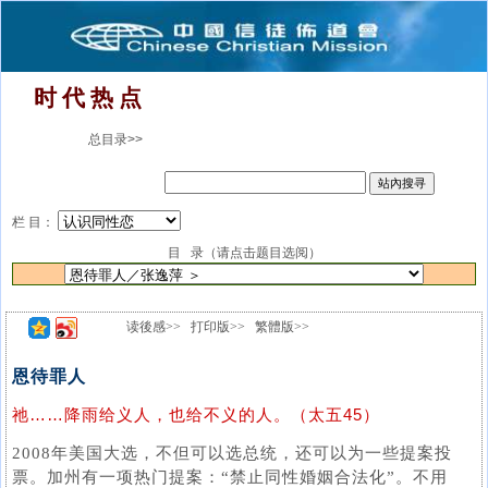
时 代 热 点
总目录>>
栏 目：
目 录（请点击题目选阅）
读後感>>
打印版>>
繁體版>>
恩待罪人
祂……降雨给义人，也给不义的人。（太五45）
2008年美国大选，不但可以选总统，还可以为一些提案投
票。加州有一项热门提案：“禁止同性婚姻合法化”。不用