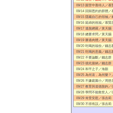
09/13 困苦中善待人／慕
09/14 回歸恩約的群體
09/15 隱藏自己的領袖
09/16 延綿的祝福／慕賢
09/17 逃脫網羅／黃天賜
09/18 總要求問／黃天賜
09/19 勝過肉體／黃天賜
09/20 吃喝的福份／錢志
09/21 吃喝的意義／錢志
09/22 不要論斷／錢志群
09/23 彼此接納／錢志群
09/24 和平之子／海顏
09/25 為何哀，為何樂
09/26 不嫌庭園小／周慈
09/27 教育與道德脫鉤
09/28 學問不能救世人
09/29 肯受安慰／張吉莉
09/30 不得有誤／張吉莉