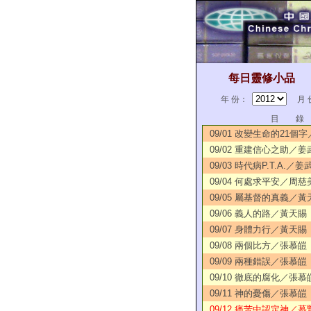
每日靈修小品
年 份：
月 
目 錄
09/01 改變生命的21個
09/02 重建信心之助／姜
09/03 時代病P.T.A.／姜
09/04 何處求平安／周慈
09/05 屬基督的真義／黃
09/06 義人的路／黃天賜
09/07 身體力行／黃天賜
09/08 兩個比方／張慕皚
09/09 兩種錯誤／張慕皚
09/10 徹底的腐化／張慕
09/11 神的憂傷／張慕皚
09/12 痛苦中認定神／慕