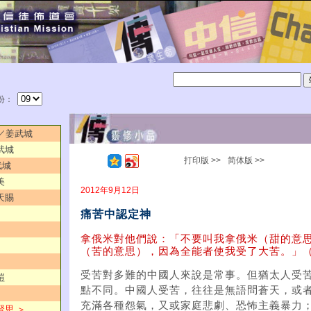
份：
字／姜武城
武城
打印版 >>
简体版 >>
武城
美
2012年9月12日
天賜
痛苦中認定神
拿俄米對他們說：「不要叫我拿俄米（甜的意
（苦的意思），因為全能者使我受了大苦。」（
受苦對多難的中國人來說是常事。但猶太人受
皚
點不同。中國人受苦，往往是無語問蒼天，或
充滿各種怨氣，又或家庭悲劇、恐怖主義暴力
賢思 ＞