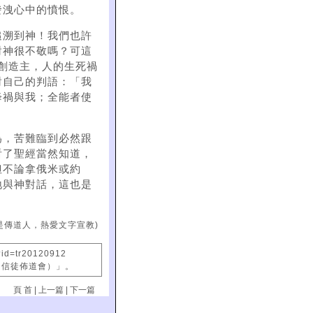
發洩心中的憤恨。
追溯到神！我們也許
對神很不敬嗎？可這
創造主，人的生死禍
對自己的判語：「我
降禍與我；全能者使
為，苦難臨到必然跟
看了聖經當然知道，
但不論拿俄米或約
地與神對話，這也是
是傳道人，熱愛文字宣教)
?id=tr20120912
國信徒佈道會）」。
頁 首
|
上一篇
|
下一篇