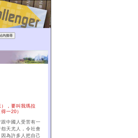
思），要叫我瑪拉
得一20）
苦跟中國人受苦有一
者怨天尤人，令社會
；因為許多人把自己