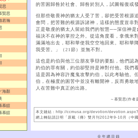
的苦困歸咎於社會、歸咎於別人，試圖報復或
賢思
／慕賢思
但那些敬畏神的猶太人受了苦，卻把受苦根源
／賴若瀚
會問，把苦難的根源訴諸神，這樣的態度豈非
思
正是敬虔的猶太人留給我們的智慧──深信神是
福決不在神的掌控之外。從這角度看，拿俄米
滿滿地出去，耶和華使我空空地回來。耶和華
我受苦。」（21節）並無不對。
群
這也是約伯與他三位朋友爭辯的要點，他們認
群
約伯的罪有關，約伯卻堅持是神對付他。我們
這是因為神容許魔鬼攻擊約伯，以此考驗他。
伯，在極度的困苦中並沒有離開神，反而勇敢
人在苦難中真正的出路。
？／海顏
美
～慕賢思(作者
／張慕皚
本文鏈結：http://ccmusa.org/devotion/devotion.aspx
／張慕皚
網上轉貼請註明「原載《傳》雙月刊2012年9-10月（中
全 年 總 目 錄