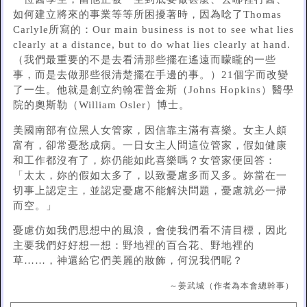
如何建立將來的事業等等所困擾著時，因為唸了Thomas
Carlyle所寫的：Our main business is not to see what lies
clearly at a distance, but to do what lies clearly at hand.
（我們最重要的不是去看清那些擺在遙遠而矇矓的一些
事，而是去做那些很清楚擺在手邊的事。）21個字而改變
了一生。他就是創立約翰霍普金斯（Johns Hopkins）醫學
院的奧斯勒（William Osler）博士。
美國南部有位黑人女管家，因信靠主滿有喜樂。女主人頗
富有，卻常憂愁成病。一日女主人問這位管家，假如健康
和工作都沒有了，妳仍能如此喜樂嗎？女管家便回答：
「太太，妳的假如太多了，以致憂慮多而又多。妳當在一
切事上認定主，並認定憂慮不能解決問題，憂慮就必一掃
而空。」
憂慮仿如我們思想中的風浪，會使我們看不清目標，因此
主要我們好好想一想：野地裡的百合花、野地裡的
草……，神還給它們美麗的妝飾，何況我們呢？
～姜武城（作者為本會總幹事）