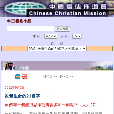
每日靈修小品
年 份：
月 份：
目 錄
打印版 >>
简体版 >>
2012年9月1日
改變生命的21個字
你們哪一個能用思慮使壽數多加一刻呢？（太六27）
一位醫學生，當他正被一生到底要做甚麼、去哪裡行醫、