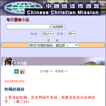
每日靈修小品
年 份：
月 份：
目 錄
打印版 >>
简体版 >>
2012年9月20日
吃喝的福份
人莫強如吃喝，且在勞碌中享福，我看這也是出於神的
手。（傳二24）