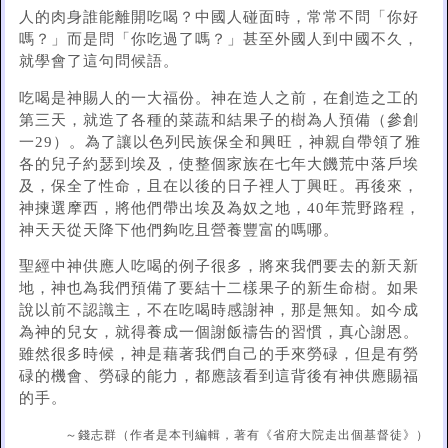
人的肉身誰能離開吃喝？中國人碰面時，常常不問「你好
嗎？」而是問「你吃過了嗎？」甚至外國人到中國不久，
就學會了這句問候語。
吃喝是神賜人的一大福份。神在造人之前，在創造之工的
第三天，就造了各種的菜蔬和結果子的樹為人預備（參創
一29）。為了讓以色列民族保全和興旺，神親自帶領了雅
各的兒子約瑟到埃及，使整個家族在七年大饑荒中落戶埃
及，保全了性命，且在以後的日子裡人丁興旺。再後來，
神揀選摩西，將他們帶出埃及為奴之地，40年荒野路程，
神天天從天降下他們夠吃且營養豐富的嗎哪。
聖經中神供應人吃喝的例子很多，將來我們要去的新天新
地，神也為我們預備了要結十二樣果子的新生命樹。如果
說以前不認識主，不在吃喝時感謝神，那是無知。如今成
為神的兒女，就得養成一個謝飯禱告的習慣，真心謝恩。
雖然很多時候，神是藉著我們自己的手來勞碌，但是有勞
碌的機會、勞碌的能力，都應該看到這背後有神供應賜福
的手。
～錢志群（作者是本刊編輯，著有《省府大院走出個基督徒》）