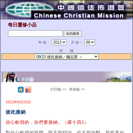
每日靈修小品
年 份：
月 份：
目 錄
打印版 >>
简体版 >>
2012年9月23日
彼此接納
信心軟弱的，你們要接納。（羅十四1）
對信心軟弱的肢體，既不能辯論，也不能論斷，那究竟如