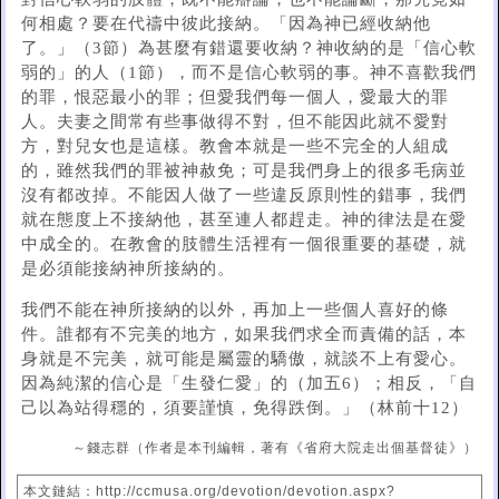
何相處？要在代禱中彼此接納。「因為神已經收納他
了。」（3節）為甚麼有錯還要收納？神收納的是「信心軟
弱的」的人（1節），而不是信心軟弱的事。神不喜歡我們
的罪，恨惡最小的罪；但愛我們每一個人，愛最大的罪
人。夫妻之間常有些事做得不對，但不能因此就不愛對
方，對兒女也是這樣。教會本就是一些不完全的人組成
的，雖然我們的罪被神赦免；可是我們身上的很多毛病並
沒有都改掉。不能因人做了一些違反原則性的錯事，我們
就在態度上不接納他，甚至連人都趕走。神的律法是在愛
中成全的。在教會的肢體生活裡有一個很重要的基礎，就
是必須能接納神所接納的。
我們不能在神所接納的以外，再加上一些個人喜好的條
件。誰都有不完美的地方，如果我們求全而責備的話，本
身就是不完美，就可能是屬靈的驕傲，就談不上有愛心。
因為純潔的信心是「生發仁愛」的（加五6）；相反，「自
己以為站得穩的，須要謹慎，免得跌倒。」（林前十12）
～錢志群（作者是本刊編輯，著有《省府大院走出個基督徒》）
本文鏈結：http://ccmusa.org/devotion/devotion.aspx?