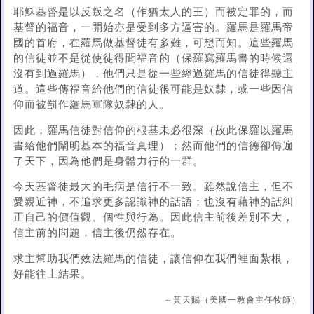
耶穌基督是以反叛之名（作猶太人的王）而被定罪的，而
基督的福音，一開始亦是受到多方逼害的。羅馬是羅馬帝
國的首府，在羅馬做基督徒有多難，可想而知。這些羅馬
的信徒並不是從使徒得聞福音的（保羅寫羅馬書的時候還
沒有到過羅馬），他們只是從一些經過羅馬的信徒得聽主
道。這些傳福音給他們的信徒很可能是奴隸，或一些因信
仰而被罰作羅馬軍隊奴隸的人。
因此，羅馬信徒對信仰的根基未必很深（故此保羅以羅馬
書給他們闡明基本的福音真理）；然而他們的信德卻傳遍
了天下，因為他們是身體力行的一群。
今天基督徒最大的毛病是信行不一致。雖然說信主，但不
愛親近神，不追求更多認識神的話語；也沒有藉神的話糾
正自己的價值觀、個性與行為。因此信主前後差別不大，
信主前的問題，信主後仍然存在。
求主幫助我們效法羅馬的信徒，讓信仰在我們裡面紮根，
好能往上結果。
～黃天賜（美國一教會主任牧師）