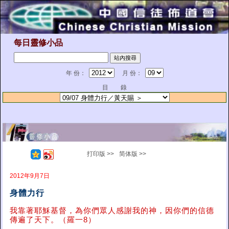
每日靈修小品
年 份：
月 份：
目 錄
打印版 >>
简体版 >>
2012年9月7日
身體力行
我靠著耶穌基督，為你們眾人感謝我的神，因你們的信德
傳遍了天下。（羅一8）