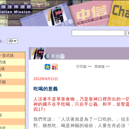
份：
字／姜武城
武城
打印版 >>
简体版 >>
武城
美
2012年9月21日
天賜
吃喝的意義
人活著不是單靠食物，乃是靠神口裡所出的一切
神的國不在乎吃喝，只在乎公義、和平，並聖
四17）
皚
我們常說：「人活著就是為了一口吃的。」信
對。雖然吃、喝是神賜的福份，人要生存必須
賢思