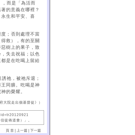
」，而是「為活而
活著的意義在哪裡？
、永生和平安、喜
態度；否則處理不當
（得救），有的至關
善惡樹上的果子，致
份，失去祝福；以色
這都是在吃喝上留給
引誘祂，被祂斥退；
與王同膳。吃喝是神
記神的榮耀。
府大院走出個基督徒》）
?id=tr20120921
國信徒佈道會）」。
頁 首
|
上一篇
|
下一篇