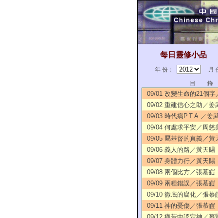
每日靈修小品
年 份：
月 
目 錄
09/01 改變生命的21個
09/02 重建信心之助／姜
09/03 時代病P.T.A.／姜
09/04 何處求平安／周慈
09/05 屬基督的真義／黃
09/06 義人的路／黃天賜
09/07 身體力行／黃天賜
09/08 兩個比方／張慕皚
09/09 兩種錯誤／張慕皚
09/10 徹底的腐化／張慕
09/11 神的憂傷／張慕皚
09/12 痛苦中認定神／慕