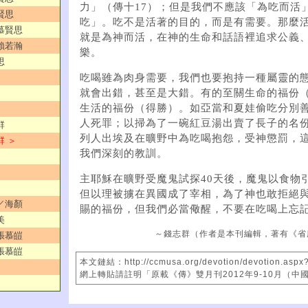
力」（傳十17）；但是我們不應該「為吃而活
賢思
吃」。吃不是活著的目的，而是有需要。那麼
／慕賢思
就是為神而活，在神的生命和話語裡追求公義
／賴若瀚
樂。
思
吃喝雖為肉身需要，我們也要抱持一種屬靈的
就會出錯，甚至是大錯。有的至關生命的福份
生活的福份（得勝）。如亞當和夏娃偷吃分別
人死罪；以掃為了一碗紅豆湯出賣了長子的名
群
列人出埃及在曠野中為吃喝抱怨，受神懲罰，
群 ＞
我們深刻的教訓。
主耶穌在曠野受魔鬼試探40天後，魔鬼以食物
但以理被擄在異國成了宰相，為了神也敢拒絕
？／海顏
賜的福份，但我們必當儆醒，不要在吃喝上忘
美
～錢志群（作者是本刊編輯，著有《省
／張慕皚
／張慕皚
本文鏈結：http://ccmusa.org/devotion/devotion.aspx
網上轉貼請註明「原載《傳》雙月刊2012年9-10月（中