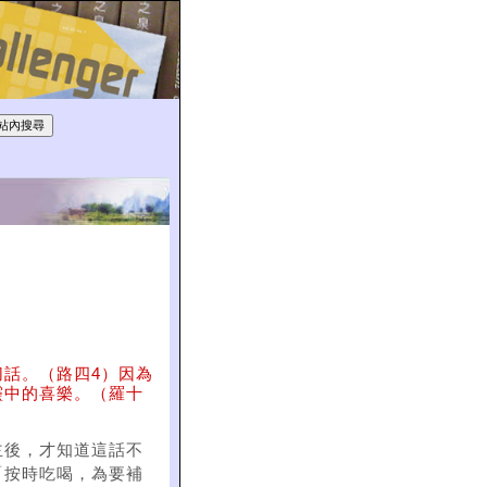
話。（路四4）因為
靈中的喜樂。（羅十
主後，才知道這話不
「按時吃喝，為要補