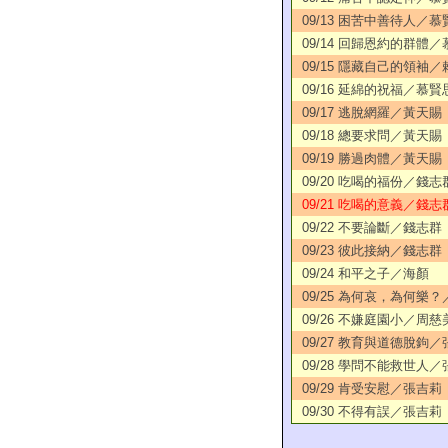
09/13 困苦中善待人／慕
09/14 回歸恩約的群體
09/15 隱藏自己的領袖
09/16 延綿的祝福／慕賢
09/17 逃脫網羅／黃天賜
09/18 總要求問／黃天賜
09/19 勝過肉體／黃天賜
09/20 吃喝的福份／錢志
09/21 吃喝的意義／錢志
09/22 不要論斷／錢志群
09/23 彼此接納／錢志群
09/24 和平之子／海顏
09/25 為何哀，為何樂
09/26 不嫌庭園小／周慈
09/27 教育與道德脫鉤
09/28 學問不能救世人
09/29 肯受安慰／張吉莉
09/30 不得有誤／張吉莉