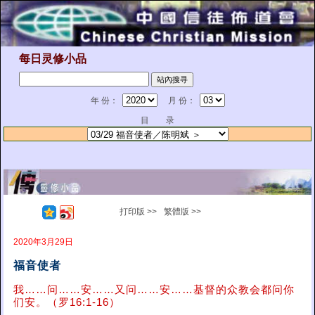
每日灵修小品
年 份：
月 份：
目 录
打印版 >>
繁體版 >>
2020年3月29日
福音使者
我……问……安……又问……安……基督的众教会都问你
们安。（罗16:1-16）