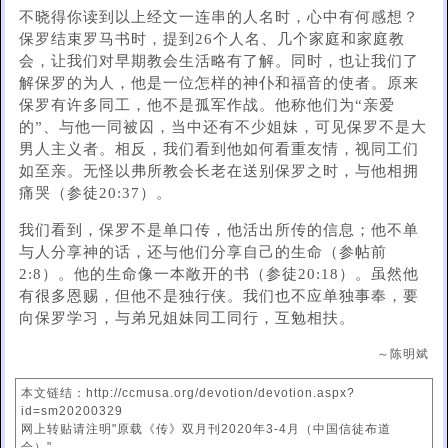
不晓得你读到以上经文一连串的人名时，心中有何感想？
保罗结束罗马书时，提到26个人名、几个家庭和家庭教
会，让我们对早期教会生活略有了解。同时，也让我们了
解保罗的为人，他是一位怎样的神仆和福音的使者。原来
保罗有许多同工，他不是孤军作战。他称他们为“亲爱
的”、与他一同被囚，当中还有不少姐妹，可见保罗不是大
男人主义者。相反，我们看到他如何看重友情，视同工们
如至亲。无怪以弗所教会长老在送别保罗之时，与他相拥
痛哭（参徒20:37）。
我们看到，保罗不是单口传，他活出所传的信息；他不单
与人分享神的话，还与他们分享自己的生命（参帖前
2:8）。他的生命像一本敞开的书（参徒20:18）。虽然他
有很多恩赐，但他不是独行侠。我们也不应单独事奉，要
向保罗学习，与弟兄姐妹同工同行，互勉相扶。
～陈明斌
本文链结：http://ccmusa.org/devotion/devotion.aspx?
id=sm20200329
网上转贴请注明"原载《传》双月刊2020年3-4月（中国信徒布道
会）"。