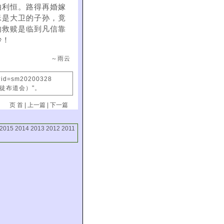
伯利恒。路得再婚嫁
稣是大卫的子孙，竟
的救赎是临到凡信靠
妙！
～雨云
x?id=sm20200328
信徒布道会）"。
页 首
|
上一篇
|
下一篇
2015
2014
2013
2012
2011