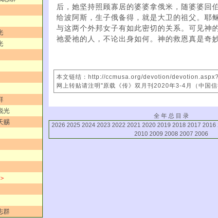
后，她坚持照顾寡居的婆婆拿俄米，随婆婆回
给波阿斯，生子俄备得，就是大卫的祖父。耶
与这两个外邦女子有如此密切的关系。可见神
光
祂爱祂的人，不论出身如何。神的救恩真是奇
光
本文链结：http://ccmusa.org/devotion/devotion.asp
网上转贴请注明"原载《传》双月刊2020年3-4月（中国
群
锐光
全 年 总 目 录
天赐
2026
2025
2024
2023
2022
2021
2020
2019
2018
2017
2016
2010
2009
2008
2007
2006
 ＞
志群