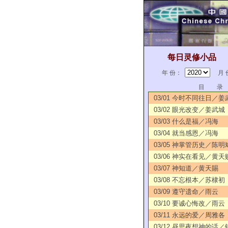
每日灵修小品
年 份：
月 
目 录
03/01 今时不同往日／姜
03/02 眼光改变／姜武城
03/03 什么是福／冯海
03/04 就当感恩／冯海
03/05 神掌管历史／陈明
03/06 神实在看见／黄天
03/07 神知道／黄天賜
03/08 不忘根本／苏棣初
03/09 遵守遗命／雨云
03/10 要诚心悔改／雨云
03/11 永远的爱／周雅各
03/12 昼思夜想神的话