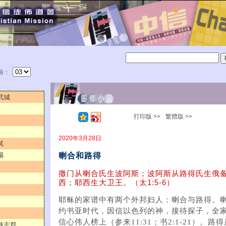
份：
武城
打印版 >>
繁體版 >>
2020年3月28日
斌
喇合和路得
赐
撒门从喇合氏生波阿斯；波阿斯从路得氏生俄
西；耶西生大卫王。（太1:5-6）
耶稣的家谱中有两个外邦妇人：喇合与路得。
约书亚时代，因信以色列的神，接待探子，全
信心伟人榜上（参来11:31；书2:1-21）。
／钱志群