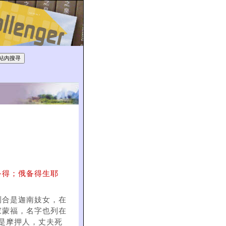
备得；俄备得生耶
喇合是迦南妓女，在
家蒙福，名字也列在
路得是摩押人，丈夫死