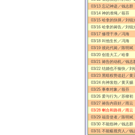
03/13 忘记神迹／钱志群
03/14 神的准绳／筱芬
03/15 哈拿的抉择／刘锐
03/16 哈拿的祷告／刘锐
03/17 修理干净／冯海
03/18 叫他生长／冯海
03/19 彼此代祷／陈明斌
03/20 创造大工／哈拿
03/21 祷告的动机／钱志
03/22 结婚也不愉快／刘
03/23 黑暗权势追赶／黄
03/24 向神发怨／黄天赐
03/25 事奉对象／筱芬
03/26 爱与行为／苏棣初
03/27 祷告内容好／雨云
03/28 喇合和路得／雨云
03/29 福音使者／陈明斌
03/30 不能怨神／钱志群
03/31 不能藐视穷人／钱