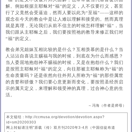
解。例如根据主耶稣对“福”的定义，人不仅要行义，甚至
行了义竟然会受逼迫，然而人要以此为“至福”——这样的
观念在今天的教会中是让人难以理解和接受的。然而真理
就是真理，无论我们从前不信主的时候怎样理解“福”，当
我们跟从主耶稣之后，我们要按照祂的教导来修正我们对
“福”的定义。
教会弟兄姐妹互相比较的是什么？互相羡慕的是什么？当
人沾沾自喜说主赐福与我的时候，到底在为什么而感恩？
当人委屈地抱怨神不赐福的时候，又是在抱怨什么？我们
是按照主耶稣对“福”的定义，向往那被主耶稣称为“福”的
生命质量吗？还是依然向往外邦人所称为“福”的那些属世
的贪婪和骄傲？我们要心意更新而变化，要按照圣经所启
示的属天定义，来理解和领受神的真理，过合神心意的生
活。
～冯海（作者是师母）
本文链结：http://ccmusa.org/devotion/devotion.aspx?
id=sm20200303
网上转贴请注明"原载《传》双月刊2020年3-4月（中国信徒布道