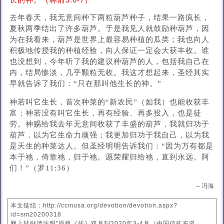
长的神。（林前3:6-7）
去年春天，我无意间种下两粒葫芦种子，结果一路疯长，
夏秋两季结出了许多葫芦。于是我见人就鼓励种葫芦，因
为在我看来，葫芦是世界上最容易种植的瓜类；我也向人
积极地传授我的种植经验，向人保证一定会大获丰收。谁
也没想到，今年听了我的建议种葫芦的人，包括我自己在
内，结局惨淡，几乎颗粒无收。我这才想起来，圣经其实
早就告诉了我们：“只在那叫他生长的神。”
神若叫它生长，首次种菜的“新农民”（如我）也能收获丰
富；神若没有叫它生长，再有经验、再多投入，也是徒
劳。神赐给我去年无意间收获了丰盛的葫芦，我就归功于
葫芦，以为它生命力顽强；我更加归功于我自己，以为我
是天生的种菜达人。但圣经明明告诉我们：“因为万有都是
本于祂，倚靠祂，归于祂。愿荣耀归给祂，直到永远。阿
们！”（罗11:36）
～冯海
本文链结：http://ccmusa.org/devotion/devotion.aspx?
id=sm20200318
网上转贴请注明"原载《传》双月刊2020年3-4月（中国信徒布道