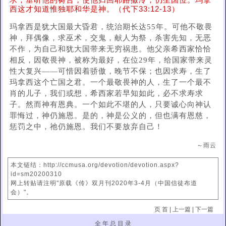
求，垂听他的祷告，使他归回耶路撒冷，仍坐国位。玛拿
西这才知道惟独耶和华是神。（代下33:12-13）
玛拿西是犹大国最大昏君，统治期长达55年。可他不敬畏
神，拜偶像，求巫术，交鬼，献人为祭，杀害先知，无恶
不作，为自己和犹大国带来无穷祸患。他父亲希西家恰恰
相反，因敬畏神，被称为最好，在位29年，给国家带来灵
性大复兴——可惜因着骄傲，晚节不保；也因求寿，生了
玛拿西这个亡国之君。一个最敬畏神的人，生了一个最不
肖的儿子，我们或想，希西家若早知如此，必不求寿求
子。然而神有恩典。一个如此不堪的人，只要诚心向神认
罪悔过，神仍施恩。是的，神是公义的，但也满有恩慈，
惩罚之中，祂仍施恩。我们不要放弃自己！
～雨云
本文链结：http://ccmusa.org/devotion/devotion.aspx?
id=sm20200310
网上转贴请注明"原载《传》双月刊2020年3-4月（中国信徒布道
会）"。
页 首
|
上一篇
|
下一篇
全 年 总 目 录