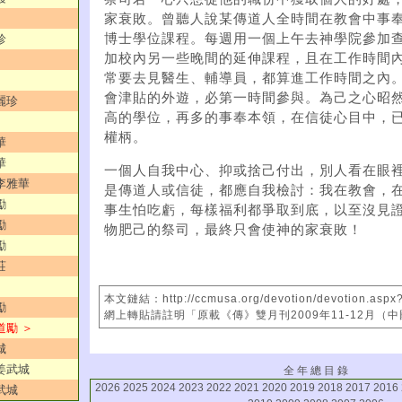
家衰敗。曾聽人說某傳道人全時間在教會中事
博士學位課程。每週用一個上午去神學院參加
珍
加校內另一些晚間的延伸課程，且在工作時間
常要去見醫生、輔導員，都算進工作時間之內
會津貼的外遊，必第一時間參與。為己之心昭
麗珍
高的學位，再多的事奉本領，在信徒心目中，
權柄。
華
華
一個人自我中心、抑或捨己付出，別人看在眼
／李雅華
是傳道人或信徒，都應自我檢討：我在教會，
勵
事生怕吃虧，每樣福利都爭取到底，以至沒見
勵
物肥己的祭司，最終只會使神的家衰敗！
勵
莊
本文鏈結：http://ccmusa.org/devotion/devotion.aspx
勵
網上轉貼請註明「原載《傳》雙月刊2009年11-12月（
道勵 ＞
城
／姜武城
全 年 總 目 錄
2026
2025
2024
2023
2022
2021
2020
2019
2018
2017
2016
武城