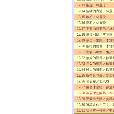
12/13 聖潔／林麗珍
12/14 清晰的表述／林麗
12/15 嫉妒／林麗珍
12/16 愛家／林麗珍
12/17 不要怕只要信／林
12/18 選擇耶穌／李雅華
12/19 多走一里路／李雅
12/20 彼得的體會／李雅
12/21 生氣不可到日落
12/22 無效的勸導／徐道
12/23 長久的縱容／徐道
12/24 極大的諷刺／徐道
12/25 拆聖誕包裹／馮文
12/26 包著布／姜武城
12/27 兩個非尼哈／徐道
12/28 神居所的敗落／徐
12/29 要愛惜光陰／姜武
12/30 誰該多作主工？
12/31 我只有一件事／姜