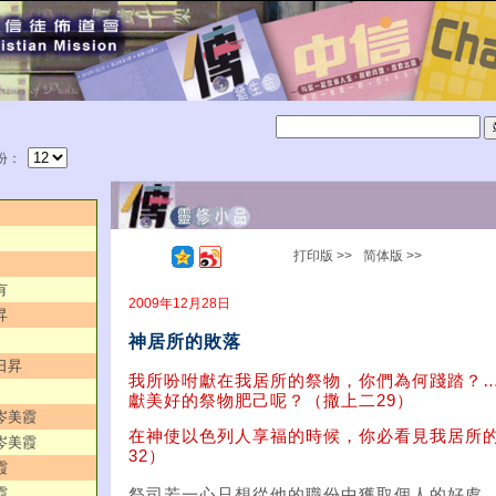
份：
打印版 >>
简体版 >>
有
2009年12月28日
昇
神居所的敗落
日昇
我所吩咐獻在我居所的祭物，你們為何踐踏？
獻美好的祭物肥己呢？（撒上二29）
／岑美霞
在神使以色列人享福的時候，你必看見我居所
／岑美霞
32）
霞
霞
祭司若一心只想從他的職份中獲取個人的好處