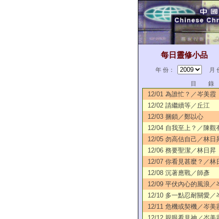
每日靈修小品
年 份：
月 
目 錄
12/01 為誰忙？／岑美霞
12/02 請繼續等／丘江
12/03 捆鎖／鄭以心
12/04 自我至上？／陳觀
12/05 勿高估自己／林日
12/06 務要聖潔／林日昇
12/07 你看見甚麼？／林
12/08 沉著應戰／師彥
12/09 平伏內心的風浪
12/10 多一點忍耐關愛
12/11 危機或契機／岑美
12/12 親眼看見神／岑美