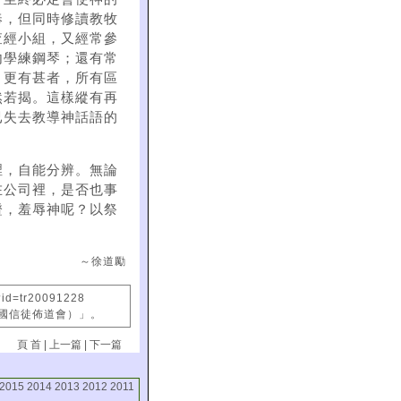
奉，但同時修讀教牧
查經小組，又經常參
內學練鋼琴；還有常
。更有甚者，所有區
然若揭。這樣縱有再
已失去教導神話語的
裡，自能分辨。無論
在公司裡，是否也事
證，羞辱神呢？以祭
～徐道勵
?id=tr20091228
中國信徒佈道會）」。
頁 首
|
上一篇
|
下一篇
2015
2014
2013
2012
2011