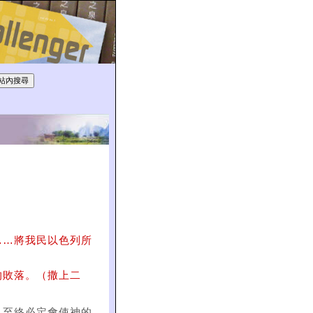
……將我民以色列所
的敗落。（撒上二
，至終必定會使神的