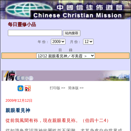
每日靈修小品
年 份：
月 份：
目 錄
打印版 >>
简体版 >>
2009年12月12日
親眼看見神
從前我風聞有袮，現在親眼看見袮。（伯四十二4）
從知識角度認識神的屬性並不困難，尤其身處自由世界或