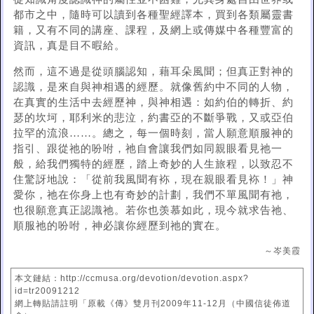
都市之中，隨時可以讀到各種聖經譯本，買到各類屬靈書
籍，又有不同的講座、課程，及網上或傳媒中各種豐富的
資訊，真是目不暇給。
然而，這不過是從頭腦認知，藉耳朵風聞；但真正對神的
認識，是來自與神相遇的經歷。就像舊約中不同的人物，
在真實的生活中去經歷神，與神相遇：如約伯的轉折、約
瑟的坎坷，耶利米的悲泣，約書亞的不斷爭戰，又或亞伯
拉罕的流浪……。總之，每一個時刻，當人願意順服神的
指引、跟從祂的吩咐，祂自會讓我們如同親眼看見祂一
般，給我們獨特的經歷，踏上奇妙的人生旅程，以致忍不
住驚訝地說：「從前我風聞有袮，現在親眼看見袮！」神
愛你，祂在你身上也有奇妙的計劃，我們不單風聞有祂，
也很願意真正認識祂。若你也羡慕如此，現今就求告祂、
順服祂的吩咐，神必讓你經歷到祂的實在。
～岑美霞
本文鏈結：http://ccmusa.org/devotion/devotion.aspx?
id=tr20091212
網上轉貼請註明「原載《傳》雙月刊2009年11-12月（中國信徒佈道