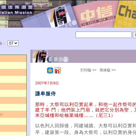
份：
打印版 >>
简体版 >>
2007年7月9日
謙卑服侍
那時，大祭司以利亞實起來，和他一起作祭司
建了羊 門；他們裝上門扇，就把它分別為聖，
 ＞
米亞城樓和哈楠業城樓……（尼三1）
以色列人回歸後，同建城牆。大祭司以利亞實
卒，建築第一段。身為大祭司，以利亞實的身分