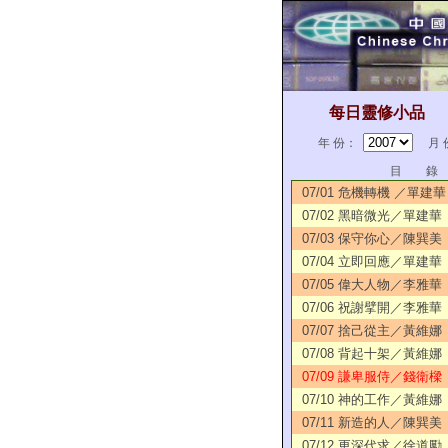
每日靈修小品
年 份：
月 
目 錄
07/01 危機轉機 ／單建華
07/02 黑暗微光／單建華
07/03 保守你心／陳巽美
07/04 立即回應／單建華
07/05 偉大人物／李雅華
07/06 祝謝擘開／李雅華
07/07 捨己從主／黃維娜
07/08 背起十架／黃維娜
07/09 謙卑服侍／錢衛樑
07/10 神的工作／黃維娜
07/11 新造的人／陳巽美
07/12 更深代求／徐道勵