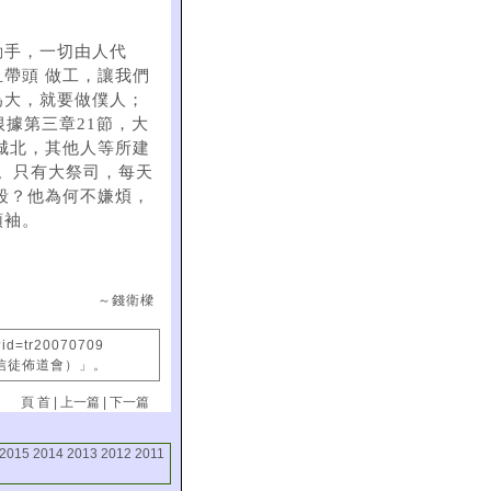
動手，一切由人代
帶頭 做工，讓我們
為大，就要做僕人；
根據第三章21節，大
城北，其他人等所建
0）。只有大祭司，每天
段？他為何不嫌煩，
領袖。
～錢衛樑
?id=tr20070709
國信徒佈道會）」。
頁 首
|
上一篇
|
下一篇
2015
2014
2013
2012
2011