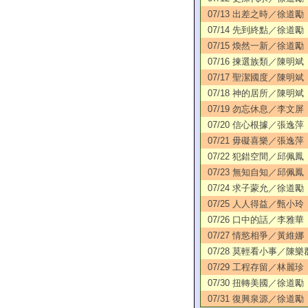
07/13 出差之時／徐道勵
07/14 先到終點／徐道勵
07/15 煥然一新／徐道勵
07/16 揀選族類／陳明斌
07/17 聖潔國度／陳明斌
07/18 神的居所／陳明斌
07/19 勿忘休息／李文屏
07/20 信心根據／張逸萍
07/21 毋礙喜樂／張逸萍
07/22 犯錯空間／邱佩鳳
07/23 無知自知／邱佩鳳
07/24 求子蒙允／徐道勵
07/25 人人得益／甄小玲
07/26 口中的話／李雅華
07/27 情慾相爭／黃維娜
07/28 莫輕看小事／陳樂
07/29 工程存留／林麗珍
07/30 扭轉美國／徐道勵
07/31 復興泉源／徐道勵