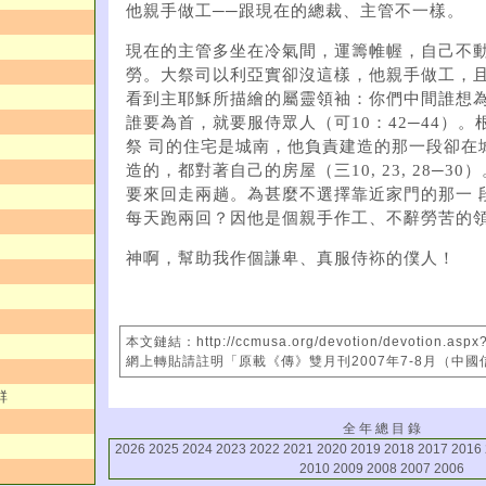
他親手做工──跟現在的總裁、主管不一樣。
現在的主管多坐在冷氣間，運籌帷幄，自己不
勞。大祭司以利亞實卻沒這樣，他親手做工，且
看到主耶穌所描繪的屬靈領袖：你們中間誰想
誰要為首，就要服侍眾人（可10：42─44）。
祭 司的住宅是城南，他負責建造的那一段卻在
造的，都對著自己的房屋（三10, 23, 28─3
要來回走兩趟。為甚麼不選擇靠近家門的那一 
每天跑兩回？因他是個親手作工、不辭勞苦的
神啊，幫助我作個謙卑、真服侍袮的僕人！
本文鏈結：http://ccmusa.org/devotion/devotion.aspx
網上轉貼請註明「原載《傳》雙月刊2007年7-8月（中
群
全 年 總 目 錄
2026
2025
2024
2023
2022
2021
2020
2019
2018
2017
2016
2010
2009
2008
2007
2006