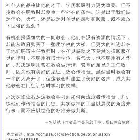
神仆人的品格比他的才干、学历和吸引力更为重要。但不
少教会在聘牧时却侧重一些外在的条件。这是出于我们缺
乏信心、勇气，还是缺乏对圣灵的感动和顺服，或不愿放
下世俗的观念？
有机会探望纽约的一间教会，他们在没有资源的情况下，
却能从政府购买了一整座学校的大楼。但更大的神迹却在
于他们聘请主任牧师时，在圣灵感动之下竟然选择顺服圣
灵的指引，不聘用有博士学位、名气大，也不聘用有才华
的，却决定聘用曾在教会做清洁、管堂的弟兄为主任牧
师，因为他有美好的见证，热心传福音。虽然当时教会有
一半的人离开了，但这教会却建立了美好的名声，成为其
他教会在门徒训练时学习的榜样。
那次探望让我从这教会学习到如何向流浪者传福音，并训
练他们作传福音的门徒。其实做神的工当以属灵的角度来
行事，而不应以世俗的标准来做判断。
～陈明斌（作者是本会前总干事，现任教会牧师）
本文链结：http://ccmusa.org/devotion/devotion.aspx?
id=sm20151015