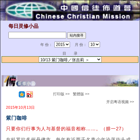
每日灵修小品
年 份：
月 份：
目 录
打印版 >>
繁體版 >>
开启粤语视频 >>
2015年10月13日
紫门咖啡
只要你们行事为人与基督的福音相称……。（腓一27）
在科罗拉多州丹佛市，每年有近两千名青少年沦落街头成