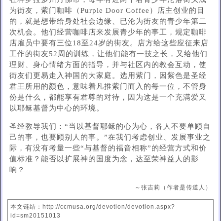
为街友，紫门咖啡（Purple Door Coffee）店主创业的目
的，就是想带给身处社会边缘、已沦为街友的青少年第二
次机会。他们经营咖啡店来发展青少年的事工，规定咖啡
店雇员中要有三位18至24岁的街友。店方给这些应征来店
工作的街友52周的训练，让他们能有一技之长，又给他们
理财、身心情绪方面的指导，并与社区内的教会互动，使
街友们更易走入神国的大家庭。选用紫门，因紫色是圣经
君王所用的颜色，意味着凡推紫门而入的每一位，不管身
份是什么，都能享有君尊的对待，因为这是一个充满爱又
以耶稣基督为中心的环境。
圣经教导我们：“当以基督耶稣的心为心，各人不要单顾自
己的事，也要顾别人的事。”在我们考虑创业、发展事业之
际，有没有考量一些“与基督的福音相称”的经营方式和价
值标准？能否以扩展神的国度为念，达至荣神益人的影
响？
～张吉莉（作者是传道人）
本文链结：http://ccmusa.org/devotion/devotion.aspx?
id=sm20151013