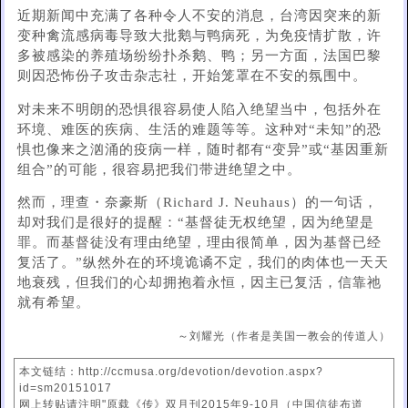
近期新闻中充满了各种令人不安的消息，台湾因突来的新
变种禽流感病毒导致大批鹅与鸭病死，为免疫情扩散，许
多被感染的养殖场纷纷扑杀鹅、鸭；另一方面，法国巴黎
则因恐怖份子攻击杂志社，开始笼罩在不安的氛围中。
对未来不明朗的恐惧很容易使人陷入绝望当中，包括外在
环境、难医的疾病、生活的难题等等。这种对“未知”的恐
惧也像来之汹涌的疫病一样，随时都有“变异”或“基因重新
组合”的可能，很容易把我们带进绝望之中。
然而，理查・奈豪斯（Richard J. Neuhaus）的一句话，
却对我们是很好的提醒：“基督徒无权绝望，因为绝望是
罪。而基督徒没有理由绝望，理由很简单，因为基督已经
复活了。”纵然外在的环境诡谲不定，我们的肉体也一天天
地衰残，但我们的心却拥抱着永恒，因主已复活，信靠祂
就有希望。
～刘耀光（作者是美国一教会的传道人）
本文链结：http://ccmusa.org/devotion/devotion.aspx?
id=sm20151017
网上转贴请注明"原载《传》双月刊2015年9-10月（中国信徒布道