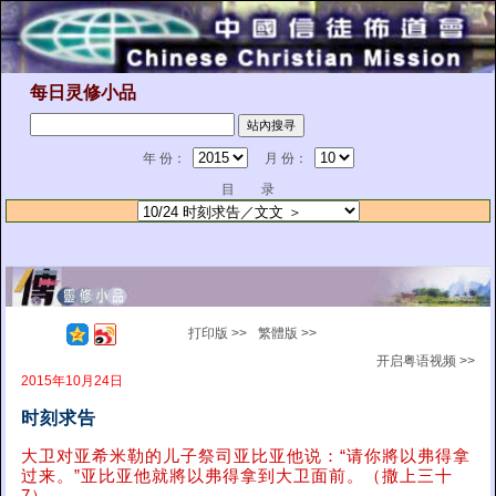
每日灵修小品
年 份：
月 份：
目 录
打印版 >>
繁體版 >>
开启粤语视频 >>
2015年10月24日
时刻求告
大卫对亚希米勒的儿子祭司亚比亚他说：“请你將以弗得拿
过来。”亚比亚他就將以弗得拿到大卫面前。（撒上三十