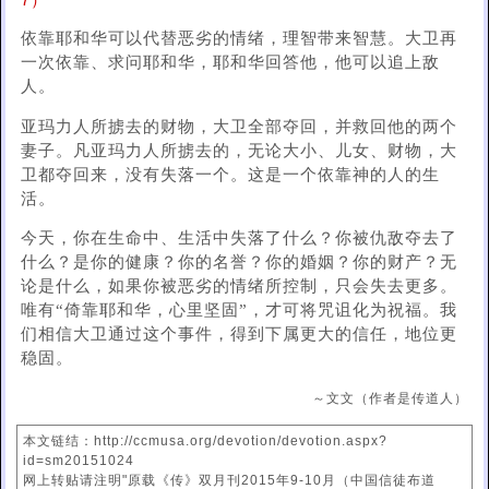
7）
依靠耶和华可以代替恶劣的情绪，理智带来智慧。大卫再
一次依靠、求问耶和华，耶和华回答他，他可以追上敌
人。
亚玛力人所掳去的财物，大卫全部夺回，并救回他的两个
妻子。凡亚玛力人所掳去的，无论大小、儿女、财物，大
卫都夺回来，没有失落一个。这是一个依靠神的人的生
活。
今天，你在生命中、生活中失落了什么？你被仇敌夺去了
什么？是你的健康？你的名誉？你的婚姻？你的财产？无
论是什么，如果你被恶劣的情绪所控制，只会失去更多。
唯有“倚靠耶和华，心里坚固”，才可将咒诅化为祝福。我
们相信大卫通过这个事件，得到下属更大的信任，地位更
稳固。
～文文（作者是传道人）
本文链结：http://ccmusa.org/devotion/devotion.aspx?
id=sm20151024
网上转贴请注明"原载《传》双月刊2015年9-10月（中国信徒布道