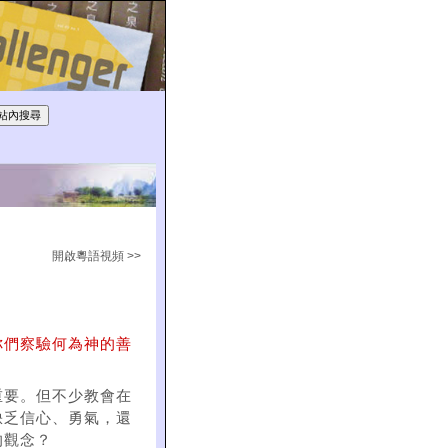
開啟粵語視頻 >>
你們察驗何為神的善
重要。但不少教會在
缺乏信心、勇氣，還
的觀念？