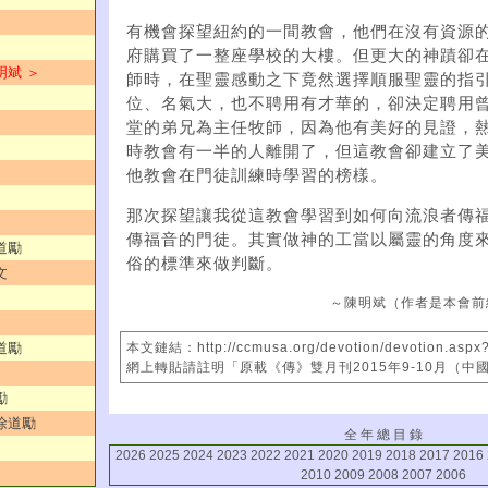
有機會探望紐約的一間教會，他們在沒有資源
府購買了一整座學校的大樓。但更大的神蹟卻
明斌 ＞
師時，在聖靈感動之下竟然選擇順服聖靈的指
位、名氣大，也不聘用有才華的，卻決定聘用
堂的弟兄為主任牧師，因為他有美好的見證，
時教會有一半的人離開了，但這教會卻建立了
他教會在門徒訓練時學習的榜樣。
那次探望讓我從這教會學習到如何向流浪者傳
傳福音的門徒。其實做神的工當以屬靈的角度
道勵
俗的標準來做判斷。
文
～陳明斌（作者是本會前
道勵
本文鏈結：http://ccmusa.org/devotion/devotion.aspx
網上轉貼請註明「原載《傳》雙月刊2015年9-10月（中
勵
／徐道勵
全 年 總 目 錄
2026
2025
2024
2023
2022
2021
2020
2019
2018
2017
2016
2010
2009
2008
2007
2006