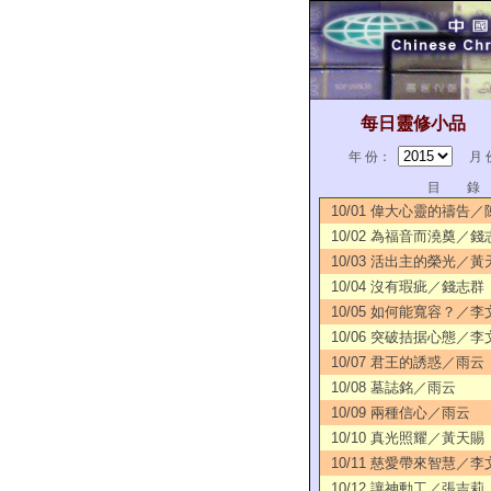
每日靈修小品
年 份：
月 
目 錄
10/01 偉大心靈的禱告
10/02 為福音而澆奠／錢
10/03 活出主的榮光／黃
10/04 沒有瑕疵／錢志群
10/05 如何能寬容？／李
10/06 突破拮据心態／李
10/07 君王的誘惑／雨云
10/08 墓誌銘／雨云
10/09 兩種信心／雨云
10/10 真光照耀／黃天賜
10/11 慈愛帶來智慧／李
10/12 讓神動工／張吉莉