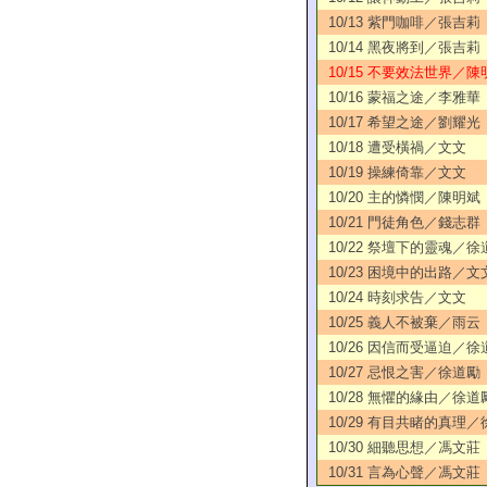
10/13 紫門咖啡／張吉莉
10/14 黑夜將到／張吉莉
10/15 不要效法世界／陳
10/16 蒙福之途／李雅華
10/17 希望之途／劉耀光
10/18 遭受橫禍／文文
10/19 操練倚靠／文文
10/20 主的憐憫／陳明斌
10/21 門徒角色／錢志群
10/22 祭壇下的靈魂／徐
10/23 困境中的出路／文
10/24 時刻求告／文文
10/25 義人不被棄／雨云
10/26 因信而受逼迫／徐
10/27 忌恨之害／徐道勵
10/28 無懼的緣由／徐道
10/29 有目共睹的真理
10/30 細聽思想／馮文莊
10/31 言為心聲／馮文莊