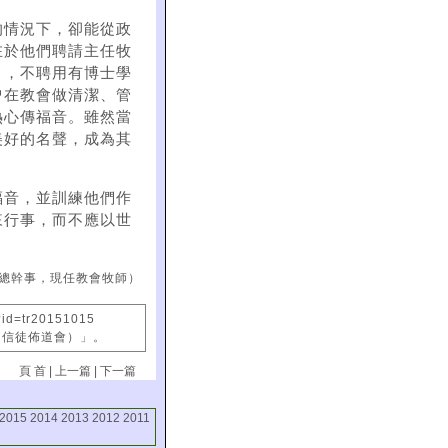
的情況下，卻能從政
在於他們聘請主任牧
引，不聘用有博士學
曾在教會做清潔、管
熱心傳福音。雖然當
美好的名聲，成為其
福音，並訓練他們作
來行事，而不應以世
總幹事，現任教會牧師）
?id=tr20151015
國信徒佈道會）」。
頁 首
|
上一篇
|
下一篇
2015
2014
2013
2012
2011