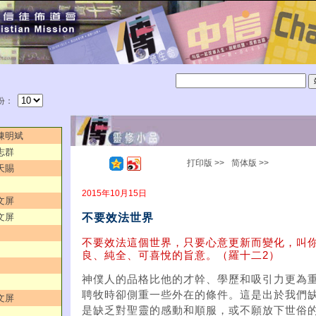
份：
／陳明斌
志群
打印版 >>
简体版 >>
天賜
2015年10月15日
文屏
不要效法世界
文屏
不要效法這個世界，只要心意更新而變化，叫
良、純全、可喜悅的旨意。（羅十二2）
神僕人的品格比他的才幹、學歷和吸引力更為
聘牧時卻側重一些外在的條件。這是出於我們
文屏
是缺乏對聖靈的感動和順服，或不願放下世俗