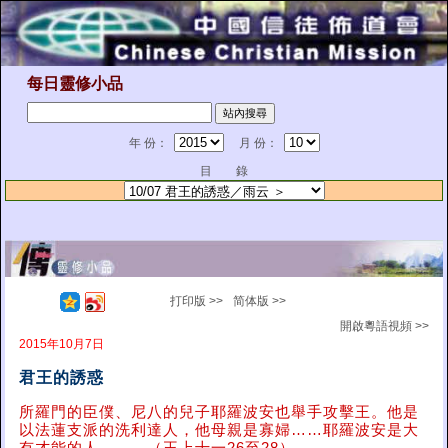
每日靈修小品
年 份：
月 份：
目 錄
打印版 >>
简体版 >>
開啟粵語視頻 >>
2015年10月7日
君王的誘惑
所羅門的臣僕、尼八的兒子耶羅波安也舉手攻擊王。他是
以法蓮支派的洗利達人，他母親是寡婦……耶羅波安是大