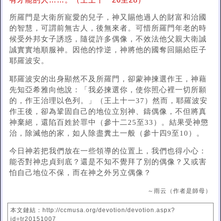
有才能的人……。（王上十一26至28）
所羅門是大衛所寵愛的兒子，神又賜他過人的財富和治國
的智慧，可謂前無古人，後無來者。可惜所羅門年老的時
候受外邦女子誘惑，隨從許多偶像，不效法他父親大衛誠
誠實實地順服神。因他的悖逆，神將他的國奪回賜給臣子
耶羅波安。
耶羅波安的出身顯然不及所羅門，卻蒙神揀選作王，神藉
先知亞希雅向他說：「我必揀選你，使你照心裡一切所願
的，作王治理以色列。」（王上十一37）然而，耶羅波安
作王後，卻為鞏固自己的地位立別神、鑄偶像，不但將真
神棄絕，還陷百姓於罪中（參十二25至33）。結果受神懲
治，除滅他的家，如人除盡糞土一般（參十四9至10）。
今日神若把我們放在一些領導的位置上，我們也得小心：
能否對神忠貞到底？還是不知不覺拜了別的偶像？又或害
怕自己地位不保，而在神之外另立偶像？
～雨云（作者是師母）
本文鏈結：http://ccmusa.org/devotion/devotion.aspx?
id=tr20151007