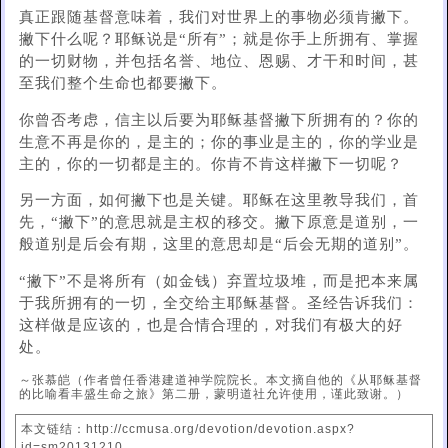
真正跟随基督意味着，我们对世界上的事物必须肯撇下。
撇下什么呢？耶稣说是“所有”；就是你手上所拥有、掌握
的一切财物，并包括名誉、地位、恩赐、才干和时间，甚
至我们整个生命也都要撇下。
你曾否考虑，信主以后要为耶稣基督撇下所拥有的？你的
生意不再是你的，是主的；你的事业是主的，你的学业是
主的，你的一切都是主的。你肯不肯这样撇下一切呢？
另一方面，如何撇下也是关键。耶稣在这里教导我们，首
先，“撇下”的意思就是主权的移交。撇下原意是道别，一
般道别是后会有期，这里的意思却是“后会无期的道别”。
“撇下”不是将所有（如金钱）弃置垃圾堆，而是把本来属
于我所拥有的一切，全交给主耶稣基督。圣经告诉我们：
这样做是应该的，也是合情合理的，对我们有极大的好
处。
～张慕皑（作者曾任香港建道神学院院长。本文摘自他的《从耶稣基督
的比喻看丰盛生命之旅》第二册，蒙明道社允许使用，谨此致谢。）
本文链结：http://ccmusa.org/devotion/devotion.aspx?
id=sm20131210