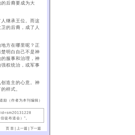
他的后裔要成为大
有人继承王位。而这
大卫的后裔，成了人
的地方在哪里呢？正
清楚明白自己不是神
他的服事和治理，神
的强权统治，或军事
见创造主的心意。神
有的样式。
道励（作者为本刊编辑）
x?id=sm20131228
国信徒布道会）"。
页 首
|
上一篇
|
下一篇