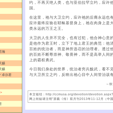
约，不再灭绝人类，也与亚伯拉罕立约，应许
国。
在这里，祂与大卫立约，应许祂的后裔永远也
应许最终应验在耶稣基督身上，祂在肉身上是
类永远的万王之王。
大卫的人生并不完全，也有过犯，他合神心意
是他作为君王时，立下了地上君王的典范：他
百姓的统治者，而是神所选召的治理者。透过
若瀚
的百姓不断尊崇神、敬畏神，而不是高举人间
上的霸权勇武。
天赐
天赐
今日我们身处的世界，统治者穷兵黩武，看不
与大卫所立之约，反映出祂心目中人间管治该
力／卓尔君
～徐
 ＞
本文链结：http://ccmusa.org/devotion/devotion.asp
网上转贴请注明"原载《传》双月刊2013年11-12月（中
君