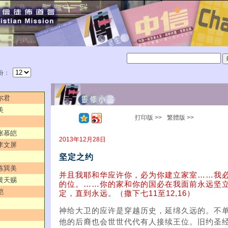
份：
尔君
美
打印版 >>
繁體版 >>
／张慕皑
2013年12月28日
／李文屏
坚定之约
／陈巽美
并且我耶和华应许你，必为你建立家室……我
／黄天赐
的位。……你的家和你的国必在我面前永远坚
皑
定，直到永远。（撒下七11至12,16）
神给大卫的应许是穿越历史，延绵久远的。不
他的后裔也会世世代代有人接续王位。旧约圣