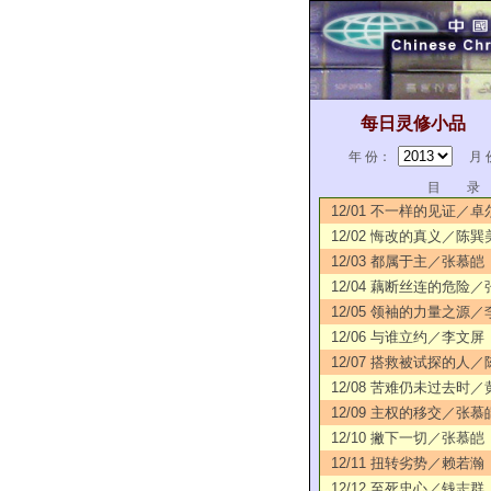
每日灵修小品
年 份：
月 
目 录
12/01 不一样的见证／卓
12/02 悔改的真义／陈巽
12/03 都属于主／张慕皑
12/04 藕断丝连的危险
12/05 领袖的力量之源
12/06 与谁立约／李文屏
12/07 搭救被试探的人
12/08 苦难仍未过去时
12/09 主权的移交／张慕
12/10 撇下一切／张慕皑
12/11 扭转劣势／赖若瀚
12/12 至死忠心／钱志群